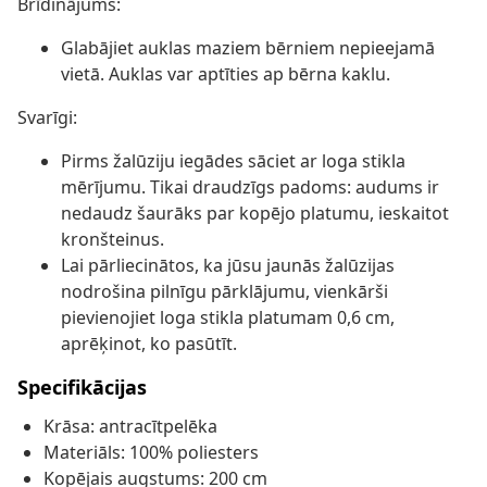
Brīdinājums:
Glabājiet auklas maziem bērniem nepieejamā
vietā. Auklas var aptīties ap bērna kaklu.
Svarīgi:
Pirms žalūziju iegādes sāciet ar loga stikla
mērījumu. Tikai draudzīgs padoms: audums ir
nedaudz šaurāks par kopējo platumu, ieskaitot
kronšteinus.
Lai pārliecinātos, ka jūsu jaunās žalūzijas
nodrošina pilnīgu pārklājumu, vienkārši
pievienojiet loga stikla platumam 0,6 cm,
aprēķinot, ko pasūtīt.
Specifikācijas
Krāsa: antracītpelēka
Materiāls: 100% poliesters
Kopējais augstums: 200 cm