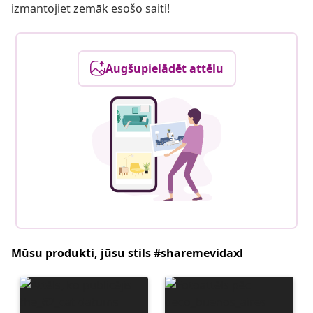
izmantojiet zemāk esošo saiti!
Augšupielādēt attēlu
Mūsu produkti, jūsu stils #sharemevidaxl