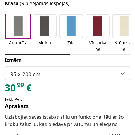
Krāsa
(9 pieejamas iespējas)
Antracīta
Melna
Zila
Vīnsarka
Krēmkrās
na
a
Izmērs
95 x 200 cm
99
30
€
Iekļ. PVN
Apraksts
Uzlabojiet savas istabas stilu un funkcionalitāti ar šo
kroku žalūziju, kas piedāvā privātumu un eleganci.