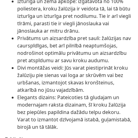
Izturīga un zema apkope: izgatavota no 100%
poliestera, kroku žalūzija ir veidota tā, lai tā būtu
izturīga un izturīga pret nodilumu. Tie ir arī viegli
tīrāmi, parasti tie ir viegli jānoslauka vai
jānoslauka ar mitru drānu.
Privātums un aizsardzība pret sauli: žalūzijas nav
caurspīdīgas, bet arī pilnībā neaptumšojas,
nodrošinot optimālu privātumu un aizsardzību
pret atspīdumu ar savu kroku audumu.
Divi montāžas veidi: Jūs varat piestiprināt kroku
žalūziju pie sienas vai loga ar skrūvēm vai bez
urbšanas, izmantojot skavas kronšteinus,
atkarībā no jūsu vajadzībām.
Elegants dizains: Pateicoties tā gludajam un
modernajam raksta dizainam, šī kroku žalūzija
bez piepūles papildina dažādu telpu dekoru.
Varat to izmantot dzīvojamā istabā, guļamistabā,
birojā un tā tālāk.