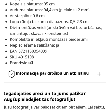
Kopējais platums: 95 cm
Auduma platums: 94,4 cm (pielaide ±2 mm)
Ar starpību: 0,6 cm
Logu rāmja biezuma diapazons: 0,5-2,3 cm
Divi montāžas veidi (ar skrūvēm vai bez urbšanas,
izmantojot skavas kronšteinus)
Komplektā ir iekļauti montāžas piederumi
Nepieciešama salikšana: jā
EAN:8721158354099
SKU:4015108
Brand:vidaXL
Informācija par drošību un atbilstību
Iegādājāties preci un tā jums patika?
Augšupielādējiet tās fotogrāfiju!
Jūsu fotogrāfija var palīdzēt citiem pircējiem. Lai sāktu,