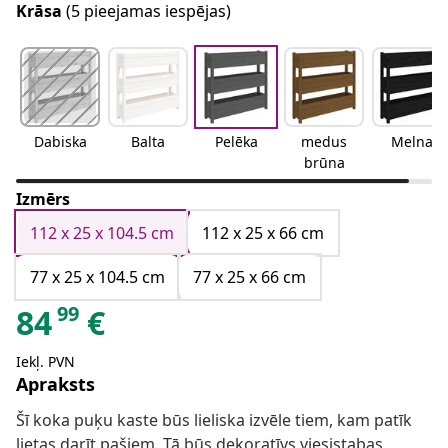
Krāsa
(5 pieejamas iespējas)
Dabiska
Balta
Pelēka
medus
Melna
brūna
Izmērs
112 x 25 x 104.5 cm
112 x 25 x 66 cm
77 x 25 x 104.5 cm
77 x 25 x 66 cm
99
84
€
Iekļ. PVN
Apraksts
Šī koka puķu kaste būs lieliska izvēle tiem, kam patīk
lietas darīt pašiem. Tā būs dekoratīvs viesistabas,