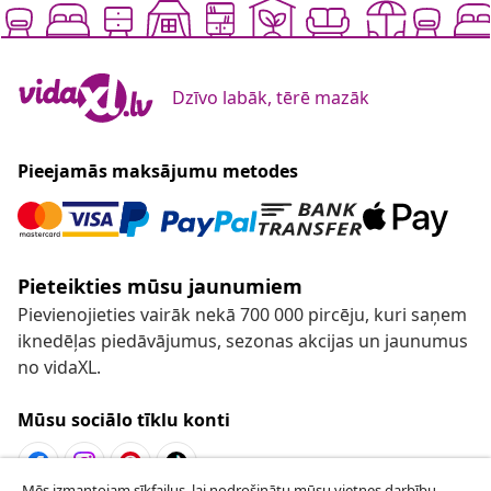
Dzīvo labāk, tērē mazāk
Pieejamās maksājumu metodes
Pieteikties mūsu jaunumiem
Pievienojieties vairāk nekā 700 000 pircēju, kuri saņem
iknedēļas piedāvājumus, sezonas akcijas un jaunumus
no vidaXL.
Mūsu sociālo tīklu konti
Mēs izmantojam sīkfailus, lai nodrošinātu mūsu vietnes darbību,