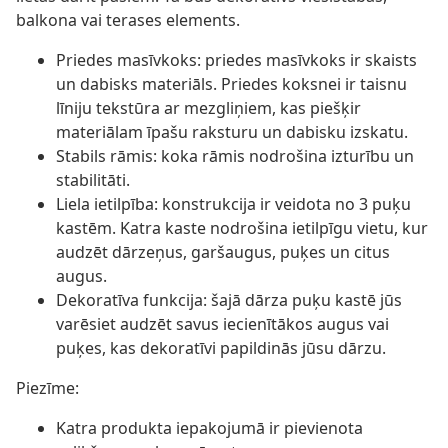
balkona vai terases elements.
Priedes masīvkoks: priedes masīvkoks ir skaists
un dabisks materiāls. Priedes koksnei ir taisnu
līniju tekstūra ar mezgliņiem, kas piešķir
materiālam īpašu raksturu un dabisku izskatu.
Stabils rāmis: koka rāmis nodrošina izturību un
stabilitāti.
Liela ietilpība: konstrukcija ir veidota no 3 puķu
kastēm. Katra kaste nodrošina ietilpīgu vietu, kur
audzēt dārzeņus, garšaugus, puķes un citus
augus.
Dekoratīva funkcija: šajā dārza puķu kastē jūs
varēsiet audzēt savus iecienītākos augus vai
puķes, kas dekoratīvi papildinās jūsu dārzu.
Piezīme:
Katra produkta iepakojumā ir pievienota