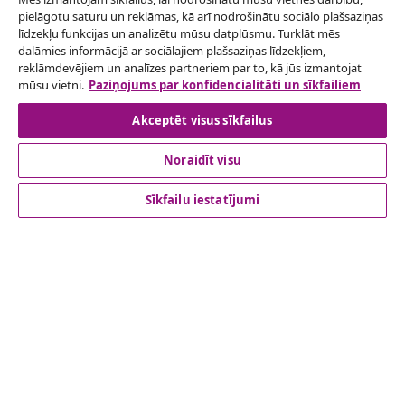
pielāgotu saturu un reklāmas, kā arī nodrošinātu sociālo plašsaziņas
Atteikties no līguma
līdzekļu funkcijas un analizētu mūsu datplūsmu. Turklāt mēs
Iesniegt pieprasījumu par atteikšanos no
dalāmies informācijā ar sociālajiem plašsaziņas līdzekļiem,
reklāmdevējiem un analīzes partneriem par to, kā jūs izmantojat
pasūtījuma.
mūsu vietni.
Paziņojums par konfidencialitāti un sīkfailiem
Atteikties no līguma
Akceptēt visus sīkfailus
Noraidīt visu
klientu apkalpoanaš
Sīkfailu iestatījumi
Uzņēmējdarbība
vidaXL
Apskatiet vairāk