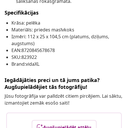
salikšanas rokasgrāmata.
Specifikācijas
Krāsa: pelēka
Materiāls: priedes masīvkoks
Izmēri: 112 x 25 x 104,5 cm (platums, dziļums,
augstums)
EAN:8720845678678
SKU:823922
Brand:vidaXL
Iegādājāties preci un tā jums patika?
Augšupielādējiet tās fotogrāfiju!
Jūsu fotogrāfija var palīdzēt citiem pircējiem. Lai sāktu,
izmantojiet zemāk esošo saiti!
Augšupielādēt attēlu