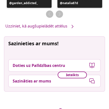
Ierakstu
garden_addicted_
Ierakstu
natalia87d
publicējis
publicējis
Uzziniet, kā augšupielādēt attēlus
Sazinieties ar mums!
Doties uz Palīdzības centru
Ieteikts
Sazināties ar mums