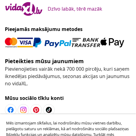
Dzīvo labāk, tērē mazāk
Pieejamās maksājumu metodes
Pieteikties mūsu jaunumiem
Pievienojieties vairāk nekā 700 000 pircēju, kuri saņem
iknedēļas piedāvājumus, sezonas akcijas un jaunumus
no vidaXL.
Mūsu sociālo tīklu konti
Mēs izmantojam sīkfailus, lai nodrošinātu mūsu vietnes darbību,
Atteikties no līguma
pielāgotu saturu un reklāmas, kā arī nodrošinātu sociālo plašsaziņas
Iesniegt pieprasījumu par atteikšanos no
līdzekļu funkcijas un analizētu mūsu datplūsmu. Turklāt mēs