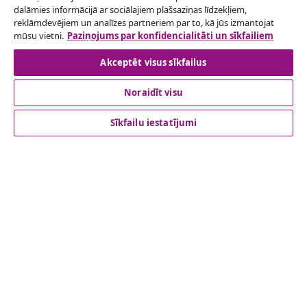
dalāmies informācijā ar sociālajiem plašsaziņas līdzekļiem,
pasūtījuma.
reklāmdevējiem un analīzes partneriem par to, kā jūs izmantojat
mūsu vietni.
Paziņojums par konfidencialitāti un sīkfailiem
Atteikties no līguma
Akceptēt visus sīkfailus
Noraidīt visu
klientu apkalpoanaš
Sīkfailu iestatījumi
Uzņēmējdarbība
vidaXL
Apskatiet vairāk