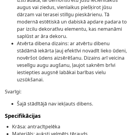
izstrādāta, lai demonstrētu jūsu iecienītākos
augus vai ziedus, vienlaikus piešķirot jūsu
dārzam vai terasei stilīgu pieskārienu. Tā
modernā estētiskā un dabiskā apdare padara to
par izcilu dekoratīvu elementu, kas nemanāmi
saplūst ar āra dekoru.
Atvērta dibena dizains: ar atvērtu dibenu
stādāmā iekārta ļauj efektīvi novadīt lieko ūdeni,
novēršot ūdens aizsērēšanu. Dizains arī veicina
veselīgu augu augšanu, ļaujot saknēm brīvi
iestiepties augsnē labākai barības vielu
uzsūkšanai.
Svarīgi:
Šajā stādītājā nav iekļauts dibens.
Specifikācijas
Krāsa: antracītpelēka
Materiāls: auksti velmēts tērauds