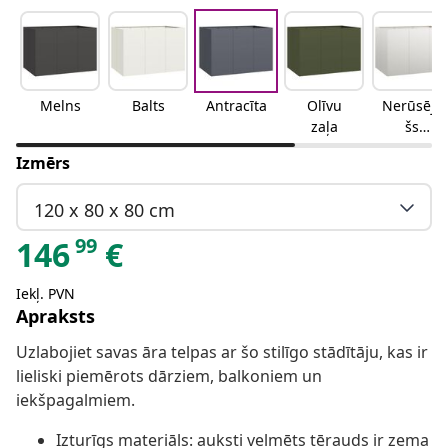
Melns
Balts
Antracīta
Olīvu
Nerūsējo
zaļa
šs
tērauds
Izmērs
120 x 80 x 80 cm
99
146
€
Iekļ. PVN
Apraksts
Uzlabojiet savas āra telpas ar šo stilīgo stādītāju, kas ir
lieliski piemērots dārziem, balkoniem un
iekšpagalmiem.
Izturīgs materiāls: auksti velmēts tērauds ir zema