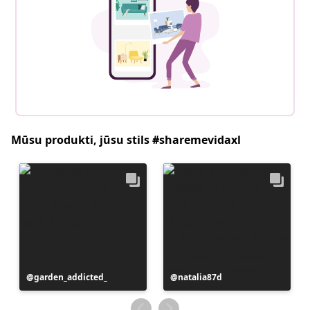
Mūsu produkti, jūsu stils #sharemevidaxl
Ierakstu
garden_addicted_
Ierakstu
natalia87d
publicējis
publicējis