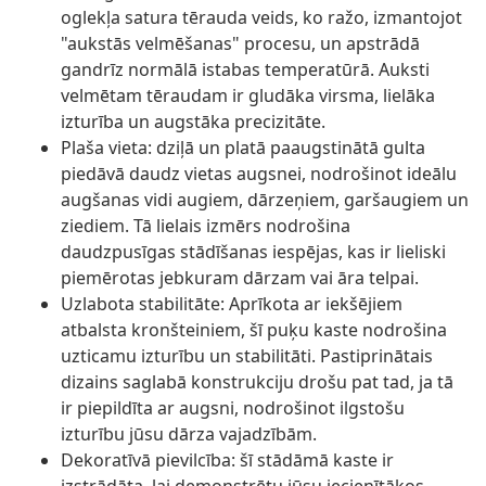
oglekļa satura tērauda veids, ko ražo, izmantojot
"aukstās velmēšanas" procesu, un apstrādā
gandrīz normālā istabas temperatūrā. Auksti
velmētam tēraudam ir gludāka virsma, lielāka
izturība un augstāka precizitāte.
Plaša vieta: dziļā un platā paaugstinātā gulta
piedāvā daudz vietas augsnei, nodrošinot ideālu
augšanas vidi augiem, dārzeņiem, garšaugiem un
ziediem. Tā lielais izmērs nodrošina
daudzpusīgas stādīšanas iespējas, kas ir lieliski
piemērotas jebkuram dārzam vai āra telpai.
Uzlabota stabilitāte: Aprīkota ar iekšējiem
atbalsta kronšteiniem, šī puķu kaste nodrošina
uzticamu izturību un stabilitāti. Pastiprinātais
dizains saglabā konstrukciju drošu pat tad, ja tā
ir piepildīta ar augsni, nodrošinot ilgstošu
izturību jūsu dārza vajadzībām.
Dekoratīvā pievilcība: šī stādāmā kaste ir