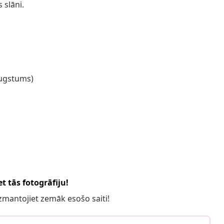
 slāni.
augstums)
t tās fotogrāfiju!
 izmantojiet zemāk esošo saiti!