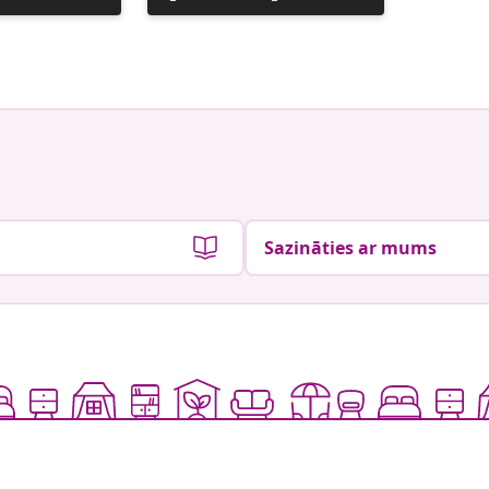
publicējis
publicēj
Sazināties ar mums