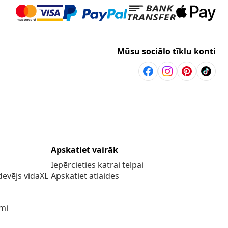
Mūsu sociālo tīklu konti
Apskatiet vairāk
Iepērcieties katrai telpai
evējs vidaXL
Apskatiet atlaides
umi