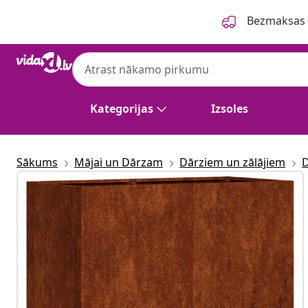
Iepriekšējais
Nākamais
Bezmaksas p
Kategorijas
Izsoles
Sākums
Mājai un Dārzam
Dārziem un zālājiem
D