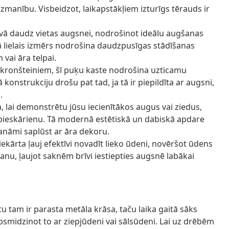
uzmanību. Visbeidzot, laikapstākļiem izturīgs tērauds ir
dāvā daudz vietas augsnei, nodrošinot ideālu augšanas
 lielais izmērs nodrošina daudzpusīgas stādīšanas
 vai āra telpai.
ta kronšteiniem, šī puķu kaste nodrošina uzticamu
ā konstrukciju drošu pat tad, ja tā ir piepildīta ar augsni,
.
a, lai demonstrētu jūsu iecienītākos augus vai ziedus,
gu pieskārienu. Tā modernā estētiskā un dabiskā apdare
anāmi saplūst ar āra dekoru.
ekārta ļauj efektīvi novadīt lieko ūdeni, novēršot ūdens
anu, ļaujot saknēm brīvi iestiepties augsnē labākai
u tam ir parasta metāla krāsa, taču laika gaitā sāks
psmidzinot to ar ziepjūdeni vai sālsūdeni. Lai uz drēbēm