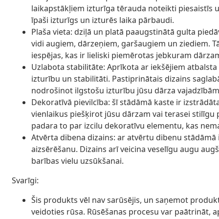
laikapstākļiem izturīga tērauda noteikti piesaistīs 
īpaši izturīgs un izturēs laika pārbaudi.
Plaša vieta: dziļā un platā paaugstinātā gulta pie
vidi augiem, dārzeņiem, garšaugiem un ziediem. Tā
iespējas, kas ir lieliski piemērotas jebkuram dārzam
Uzlabota stabilitāte: Aprīkota ar iekšējiem atbals
izturību un stabilitāti. Pastiprinātais dizains saglab
nodrošinot ilgstošu izturību jūsu dārza vajadzībām
Dekoratīvā pievilcība: šī stādāmā kaste ir izstrādāt
vienlaikus piešķirot jūsu dārzam vai terasei stilī
padara to par izcilu dekoratīvu elementu, kas nem
Atvērta dibena dizains: ar atvērtu dibenu stādāmā i
aizsērēšanu. Dizains arī veicina veselīgu augu augš
barības vielu uzsūkšanai.
Svarīgi:
Šis produkts vēl nav sarūsējis, un saņemot produkt
veidoties rūsa. Rūsēšanas procesu var paātrināt, a