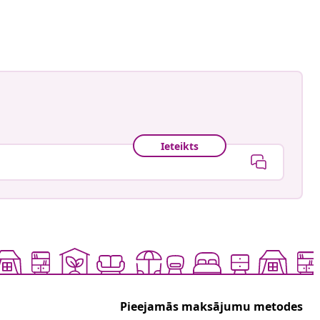
is
Ieteikts
Pieejamās maksājumu metodes