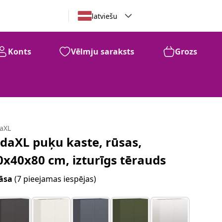
latviešu
Konts
Vēlmju saraksts
Grozs
daXL
idaXL puķu kaste, rūsas,
0x40x80 cm, izturīgs tērauds
āsa
(7 pieejamas iespējas)