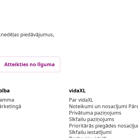
 iknedēļas piedāvājumus,
Atteikties no līguma
bība
vidaXL
gramma
Par vidaXL
ārketingā
Noteikumi un nosacījumi Pārd
Privātuma paziņojums
Sīkfailu paziņojums
Prioritārās piegādes nosacīj
Sīkfailu iestatījumi