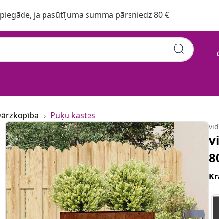
iegāde, ja pasūtījuma summa pārsniedz 80 €
ārzkopība
Puķu kastes
vi
v
8
Kr