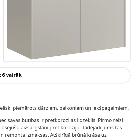
 6 vairāk
ir lieliski piemērots dārziem, balkoniem un iekšpagalmiem.
ēc savas būtības ir pretkorozijas līdzeklis. Pirmo reizi
ūsējušu aizsargslāni pret koroziju. Tādējādi jums tas
 un remonta izmaksas. Atšķirīgā brūnā krāsa uz