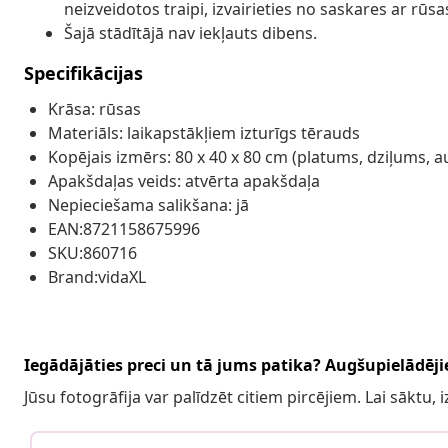
neizveidotos traipi, izvairieties no saskares ar rūsas
Šajā stādītājā nav iekļauts dibens.
Specifikācijas
Krāsa: rūsas
Materiāls: laikapstākļiem izturīgs tērauds
Kopējais izmērs: 80 x 40 x 80 cm (platums, dziļums, 
Apakšdaļas veids: atvērta apakšdaļa
Nepieciešama salikšana: jā
EAN:8721158675996
SKU:860716
Brand:vidaXL
Iegādājāties preci un tā jums patika? Augšupielādējie
Jūsu fotogrāfija var palīdzēt citiem pircējiem. Lai sāktu,