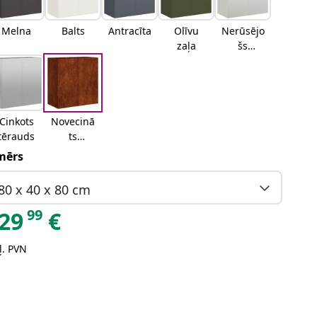
Melna
Balts
Antracīta
Olīvu
Nerūsējo
zaļa
šs
tērauds
Cinkots
Novecinā
tērauds
ts
tērauds
mērs
80 x 40 x 80 cm
99
29
€
ļ. PVN