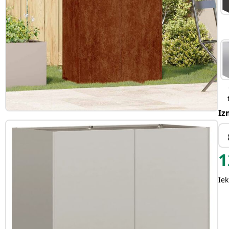
Iz
1
Iek