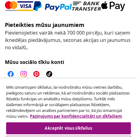
Pieteikties mūsu jaunumiem
Pievienojieties vairāk nekā 700 000 pircēju, kuri saņem
iknedēļas piedāvājumus, sezonas akcijas un jaunumus
no vidaXL.
Mūsu sociālo tīklu konti
Mēs izmantojam sīkfailus, lai nodrošinātu mūsu vietnes darbību,
Atteikties no līguma
pielāgotu saturu un reklāmas, kā arī nodrošinātu sociālo plašsaziņas
Iesniegt pieprasījumu par atteikšanos no
līdzekļu funkcijas un analizētu mūsu datplūsmu. Turklāt mēs
dalāmies informācijā ar sociālajiem plašsaziņas līdzekļiem,
pasūtījuma.
reklāmdevējiem un analīzes partneriem par to, kā jūs izmantojat
mūsu vietni.
Paziņojums par konfidencialitāti un sīkfailiem
Atteikties no līguma
Akceptēt visus sīkfailus