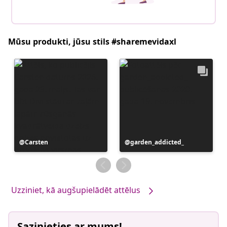
Mūsu produkti, jūsu stils #sharemevidaxl
Ierakstu
Carsten
Ierakstu
garden_addicted_
publicējis
publicējis
Uzziniet, kā augšupielādēt attēlus
Sazinieties ar mums!