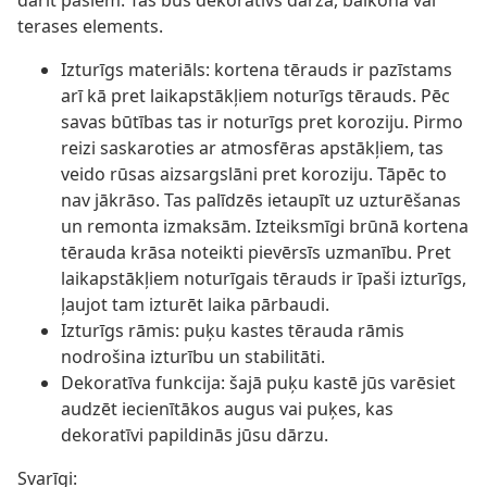
darīt pašiem. Tās būs dekoratīvs dārza, balkona vai
terases elements.
Izturīgs materiāls: kortena tērauds ir pazīstams
arī kā pret laikapstākļiem noturīgs tērauds. Pēc
savas būtības tas ir noturīgs pret koroziju. Pirmo
reizi saskaroties ar atmosfēras apstākļiem, tas
veido rūsas aizsargslāni pret koroziju. Tāpēc to
nav jākrāso. Tas palīdzēs ietaupīt uz uzturēšanas
un remonta izmaksām. Izteiksmīgi brūnā kortena
tērauda krāsa noteikti pievērsīs uzmanību. Pret
laikapstākļiem noturīgais tērauds ir īpaši izturīgs,
ļaujot tam izturēt laika pārbaudi.
Izturīgs rāmis: puķu kastes tērauda rāmis
nodrošina izturību un stabilitāti.
Dekoratīva funkcija: šajā puķu kastē jūs varēsiet
audzēt iecienītākos augus vai puķes, kas
dekoratīvi papildinās jūsu dārzu.
Svarīgi: