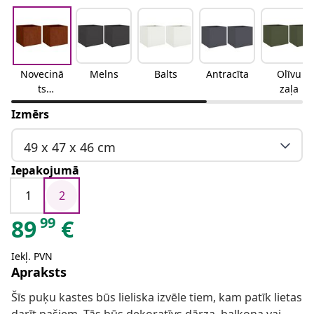
Novecinā
Melns
Balts
Antracīta
Olīvu
ts
zaļa
tērauds
Izmērs
49 x 47 x 46 cm
Iepakojumā
1
2
99
89
€
Iekļ. PVN
Apraksts
Šīs puķu kastes būs lieliska izvēle tiem, kam patīk lietas