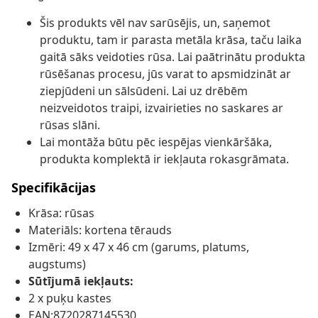
Šis produkts vēl nav sarūsējis, un, saņemot
produktu, tam ir parasta metāla krāsa, taču laika
gaitā sāks veidoties rūsa. Lai paātrinātu produkta
rūsēšanas procesu, jūs varat to apsmidzināt ar
ziepjūdeni un sālsūdeni. Lai uz drēbēm
neizveidotos traipi, izvairieties no saskares ar
rūsas slāni.
Lai montāža būtu pēc iespējas vienkāršāka,
produkta komplektā ir iekļauta rokasgrāmata.
Specifikācijas
Krāsa: rūsas
Materiāls: kortena tērauds
Izmēri: 49 x 47 x 46 cm (garums, platums,
augstums)
Sūtījumā iekļauts:
2 x puķu kastes
EAN:8720287145530