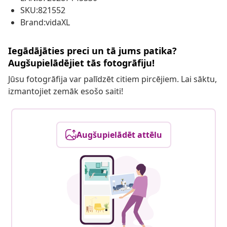
SKU:821552
Brand:vidaXL
Iegādājāties preci un tā jums patika?
Augšupielādējiet tās fotogrāfiju!
Jūsu fotogrāfija var palīdzēt citiem pircējiem. Lai sāktu,
izmantojiet zemāk esošo saiti!
Augšupielādēt attēlu