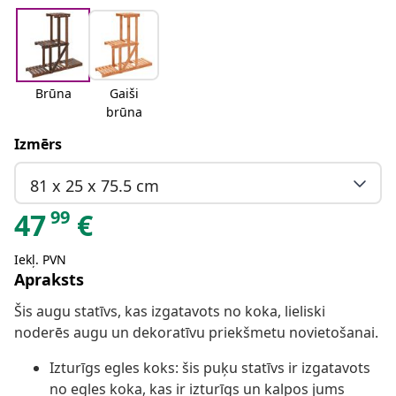
Brūna
Gaiši
brūna
Izmērs
81 x 25 x 75.5 cm
99
47
€
Iekļ. PVN
Apraksts
Šis augu statīvs, kas izgatavots no koka, lieliski
noderēs augu un dekoratīvu priekšmetu novietošanai.
Izturīgs egles koks: šis puķu statīvs ir izgatavots
no egles koka, kas ir izturīgs un kalpos jums