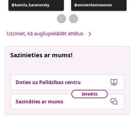
Ierakstu
kamila_baranovsky
Ierakstu
amsterdamswonen
publicējis
publicējis
Uzziniet, kā augšupielādēt attēlus
Sazinieties ar mums!
Doties uz Palīdzības centru
Ieteikts
Sazināties ar mums