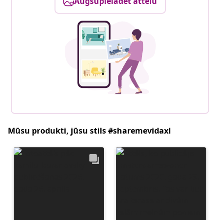
Augšupielādēt attēlu
Mūsu produkti, jūsu stils #sharemevidaxl