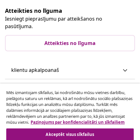
Atteikties no līguma
Iesniegt pieprasījumu par atteikšanos no
pasūtījuma.
Atteikties no līguma
klientu apkalpoanaš
Uzņēmējdarbība
Mēs izmantojam sīkfailus, lai nodrošinātu mūsu vietnes darbību,
pielāgotu saturu un reklāmas, kā arī nodrošinātu sociālo plašsaziņas
līdzekļu funkcijas un analizētu mūsu datplūsmu. Turklāt mēs
vidaXL
dalāmies informācijā ar sociālajiem plašsaziņas līdzekļiem,
reklāmdevējiem un analīzes partneriem par to, kā jūs izmantojat
mūsu vietni.
Paziņojums par konfidencialitāti un sīkfailiem
Apskatiet vairāk
Akceptēt visus sīkfailus