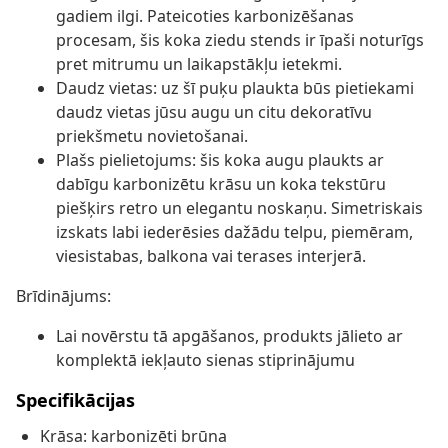
gadiem ilgi. Pateicoties karbonizēšanas
procesam, šis koka ziedu stends ir īpaši noturīgs
pret mitrumu un laikapstākļu ietekmi.
Daudz vietas: uz šī puķu plaukta būs pietiekami
daudz vietas jūsu augu un citu dekoratīvu
priekšmetu novietošanai.
Plašs pielietojums: šis koka augu plaukts ar
dabīgu karbonizētu krāsu un koka tekstūru
piešķirs retro un elegantu noskaņu. Simetriskais
izskats labi iederēsies dažādu telpu, piemēram,
viesistabas, balkona vai terases interjerā.
Brīdinājums:
Lai novērstu tā apgāšanos, produkts jālieto ar
komplektā iekļauto sienas stiprinājumu
Specifikācijas
Krāsa: karbonizēti brūna