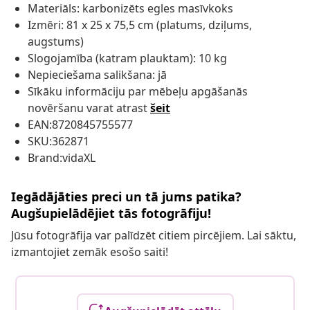
Materiāls: karbonizēts egles masīvkoks
Izmēri: 81 x 25 x 75,5 cm (platums, dziļums,
augstums)
Slogojamība (katram plauktam): 10 kg
Nepieciešama salikšana: jā
Sīkāku informāciju par mēbeļu apgāšanās
novēršanu varat atrast
šeit
EAN:8720845755577
SKU:362871
Brand:vidaXL
Iegādājāties preci un tā jums patika?
Augšupielādējiet tās fotogrāfiju!
Jūsu fotogrāfija var palīdzēt citiem pircējiem. Lai sāktu,
izmantojiet zemāk esošo saiti!