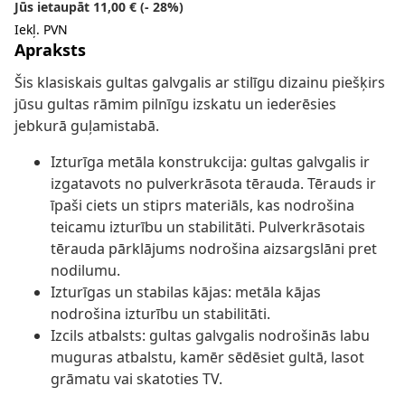
Jūs ietaupāt 11,00 € (- 28%)
Iekļ. PVN
Apraksts
Šis klasiskais gultas galvgalis ar stilīgu dizainu piešķirs
jūsu gultas rāmim pilnīgu izskatu un iederēsies
jebkurā guļamistabā.
Izturīga metāla konstrukcija: gultas galvgalis ir
izgatavots no pulverkrāsota tērauda. Tērauds ir
īpaši ciets un stiprs materiāls, kas nodrošina
teicamu izturību un stabilitāti. Pulverkrāsotais
tērauda pārklājums nodrošina aizsargslāni pret
nodilumu.
Izturīgas un stabilas kājas: metāla kājas
nodrošina izturību un stabilitāti.
Izcils atbalsts: gultas galvgalis nodrošinās labu
muguras atbalstu, kamēr sēdēsiet gultā, lasot
grāmatu vai skatoties TV.