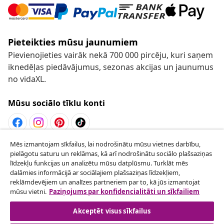
Pieteikties mūsu jaunumiem
Pievienojieties vairāk nekā 700 000 pircēju, kuri saņem
iknedēļas piedāvājumus, sezonas akcijas un jaunumus
no vidaXL.
Mūsu sociālo tīklu konti
Mēs izmantojam sīkfailus, lai nodrošinātu mūsu vietnes darbību,
Atteikties no līguma
pielāgotu saturu un reklāmas, kā arī nodrošinātu sociālo plašsaziņas
Iesniegt pieprasījumu par atteikšanos no
līdzekļu funkcijas un analizētu mūsu datplūsmu. Turklāt mēs
dalāmies informācijā ar sociālajiem plašsaziņas līdzekļiem,
pasūtījuma.
reklāmdevējiem un analīzes partneriem par to, kā jūs izmantojat
mūsu vietni.
Paziņojums par konfidencialitāti un sīkfailiem
Atteikties no līguma
Akceptēt visus sīkfailus