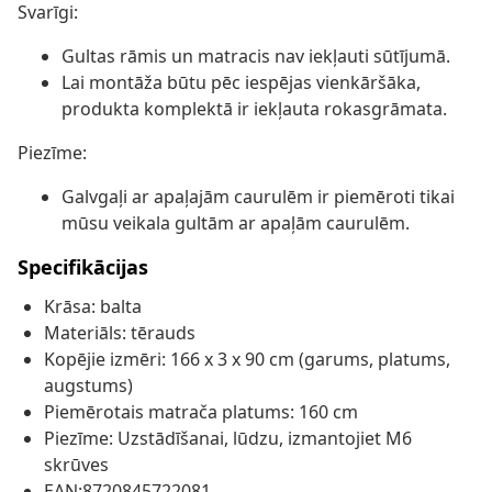
Svarīgi:
Gultas rāmis un matracis nav iekļauti sūtījumā.
Lai montāža būtu pēc iespējas vienkāršāka,
produkta komplektā ir iekļauta rokasgrāmata.
Piezīme:
Galvgaļi ar apaļajām caurulēm ir piemēroti tikai
mūsu veikala gultām ar apaļām caurulēm.
Specifikācijas
Krāsa: balta
Materiāls: tērauds
Kopējie izmēri: 166 x 3 x 90 cm (garums, platums,
augstums)
Piemērotais matrača platums: 160 cm
Piezīme: Uzstādīšanai, lūdzu, izmantojiet M6
skrūves
EAN:8720845722081