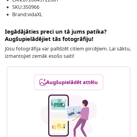
SKU:350966
Brand:vidaXL
Iegādājāties preci un tā jums patika?
Augšupielādējiet tās fotogrāfiju!
Jūsu fotogrāfija var palīdzēt citiem pircējiem. Lai sāktu,
izmantojiet zemāk esošo saiti!
Augšupielādēt attēlu