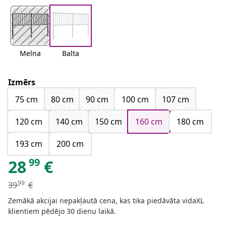
Melna
Balta
Izmērs
75 cm
80 cm
90 cm
100 cm
107 cm
120 cm
140 cm
150 cm
160 cm
180 cm
193 cm
200 cm
99
28
€
99
39
€
Zemākā akcijai nepakļautā cena, kas tika piedāvāta vidaXL
klientiem pēdējo 30 dienu laikā.