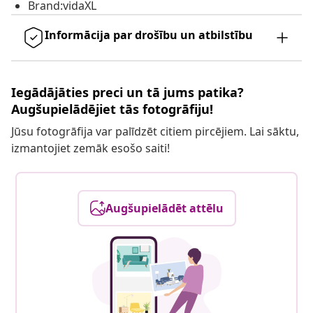
Brand:vidaXL
Informācija par drošību un atbilstību
Iegādājāties preci un tā jums patika?
Augšupielādējiet tās fotogrāfiju!
Jūsu fotogrāfija var palīdzēt citiem pircējiem. Lai sāktu,
izmantojiet zemāk esošo saiti!
Augšupielādēt attēlu