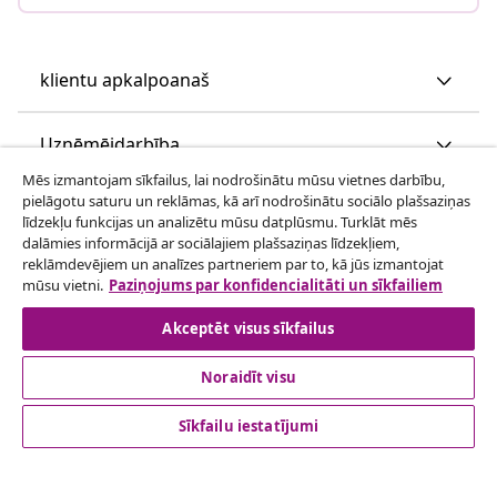
klientu apkalpoanaš
Uzņēmējdarbība
Mēs izmantojam sīkfailus, lai nodrošinātu mūsu vietnes darbību,
pielāgotu saturu un reklāmas, kā arī nodrošinātu sociālo plašsaziņas
vidaXL
līdzekļu funkcijas un analizētu mūsu datplūsmu. Turklāt mēs
dalāmies informācijā ar sociālajiem plašsaziņas līdzekļiem,
reklāmdevējiem un analīzes partneriem par to, kā jūs izmantojat
Apskatiet vairāk
mūsu vietni.
Paziņojums par konfidencialitāti un sīkfailiem
Akceptēt visus sīkfailus
Noraidīt visu
Sīkfailu iestatījumi
© 2008-2026 vidaXL www.vidaxl.lv ir vidaXL Marketplace
Europe B.V. tīmekļa vietne