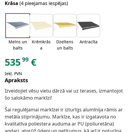
Krāsa
(4 pieejamas iespējas)
Melns un
Krēmkrās
Dzeltens
Antracīta
balts
a
un balts
99
535
€
Iekļ. PVN
Apraksts
Izveidojiet vēsu vietu dārzā vai uz terases, izmantojot
šo salokāmo markīzi!
Šai regulējamai markīzei ir izturīgs alumīnija rāmis ar
metāla stiprinājumu. Markīze, kas ir izgatavota no
kvalitatīva poliestera auduma ar PU (poliuretāna)
apdari, atgrūž ūdeni un netīrumus, kā arī ir noturīga