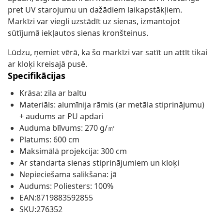
pret UV starojumu un dažādiem laikapstākļiem.
Markīzi var viegli uzstādīt uz sienas, izmantojot
sūtījumā iekļautos sienas kronšteinus.
Lūdzu, ņemiet vērā, ka šo markīzi var satīt un attīt tikai
ar kloķi kreisajā pusē.
Specifikācijas
Krāsa: zila ar baltu
Materiāls: alumīnija rāmis (ar metāla stiprinājumu)
+ audums ar PU apdari
Auduma blīvums: 270 g/㎡
Platums: 600 cm
Maksimālā projekcija: 300 cm
Ar standarta sienas stiprinājumiem un kloķi
Nepieciešama salikšana: jā
Audums: Poliesters: 100%
EAN:8719883592855
SKU:276352