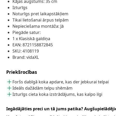
Kājas augstums: 35 cm
Izturīgs
Noturīgs pret laikapstākļiem
Tikai lietošanai ārpus telpām
Nepieciešama montāža: Jā
Piegāde satur:
1 x Klasiskā galdiņa
EAN: 8721158872845
SKU: 4108119
Brand: vidaXL
Priekšrocības
Foršs dabīgā koka apdare, kas der jebkurai telpai
Ideāls dažādām telpu shēmām
Izturīgs cieta koka izstrādājums, kas kalpo ilgi
Iegādājāties preci un tā jums patika? Augšupielādējie