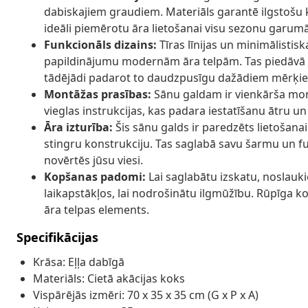
dabiskajiem graudiem. Materiāls garantē ilgstošu 
ideāli piemērotu āra lietošanai visu sezonu garumā
Funkcionāls dizains:
Tīras līnijas un minimālistis
papildinājumu modernām āra telpām. Tas piedāvā p
tādējādi padarot to daudzpusīgu dažādiem mērķi
Montāžas prasības:
Sānu galdam ir vienkārša mon
vieglas instrukcijas, kas padara iestatīšanu ātru un 
Āra izturība:
Šis sānu galds ir paredzēts lietošanai 
stingru konstrukciju. Tas saglabā savu šarmu un fun
novērtēs jūsu viesi.
Kopšanas padomi:
Lai saglabātu izskatu, noslauki
laikapstākļos, lai nodrošinātu ilgmūžību. Rūpīga k
āra telpas elements.
Specifikācijas
Krāsa: Eļļa dabīgā
Materiāls: Cietā akācijas koks
Vispārējās izmēri: 70 x 35 x 35 cm (G x P x A)