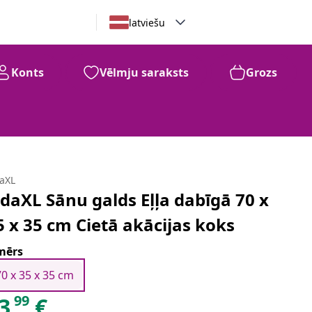
latviešu
Konts
Vēlmju saraksts
Grozs
daXL
idaXL Sānu galds Eļļa dabīgā 70 x
5 x 35 cm Cietā akācijas koks
mērs
70 x 35 x 35 cm
99
3
€