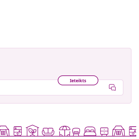
Smith
is
Ieteikts