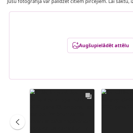
Jūsu fotogrāfija var palīdzēt citiem pircējiem. Lai sāktu,
Augšupielādēt attēlu