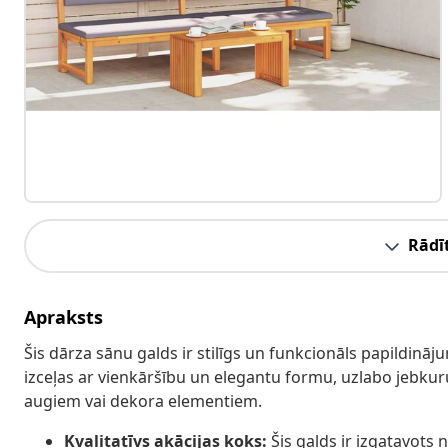
Rādīt
Apraksts
Šis dārza sānu galds ir stilīgs un funkcionāls papildināj
izceļas ar vienkāršību un elegantu formu, uzlabo jebkuru
augiem vai dekora elementiem.
Kvalitatīvs akācijas koks:
Šis galds ir izgatavots 