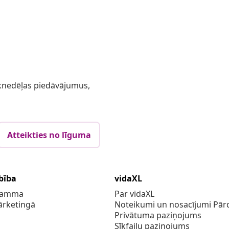
 iknedēļas piedāvājumus,
Atteikties no līguma
bība
vidaXL
gramma
Par vidaXL
ārketingā
Noteikumi un nosacījumi Pārd
Privātuma paziņojums
Sīkfailu paziņojums