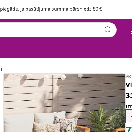
iegāde, ja pasūtījuma summa pārsniedz 80 €
diņi
vi
v
3
Iz
7