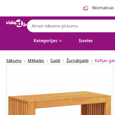
Iepriekšējais
Nākamais
Bezmaksas p
Kategorijas
Izsoles
Sākums
Mēbeles
Galdi
Žurnālgaldi
Kafijas gal