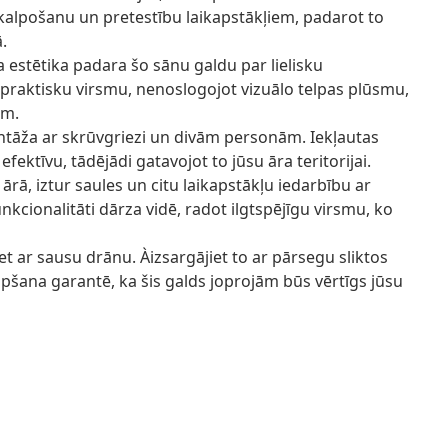
kalpošanu un pretestību laikapstākļiem, padarot to
.
ka estētika padara šo sānu galdu par lielisku
raktisku virsmu, nenoslogojot vizuālo telpas plūsmu,
em.
tāža ar skrūvgriezi un divām personām. Iekļautas
efektīvu, tādējādi gatavojot to jūsu āra teritorijai.
ārā, iztur saules un citu laikapstākļu iedarbību ar
kcionalitāti dārza vidē, radot ilgtspējīgu virsmu, ko
et ar sausu drānu. Àizsargājiet to ar pārsegu sliktos
opšana garantē, ka šis galds joprojām būs vērtīgs jūsu