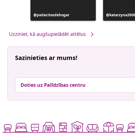
Ierakstu
pedacitosdehogar
Ierakstu
katarzyna260
publicējis
publicējis
Uzziniet, kā augšupielādēt attēlus
Sazinieties ar mums!
Doties uz Palīdzības centru