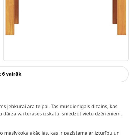
 6 vairāk
ums jebkurai āra telpai. Tās mūsdienīgais dizains, kas
 dārza vai terases izskatu, sniedzot vietu dzērieniem,
no masīvkoka akācijas, kas ir pazīstama ar izturību un