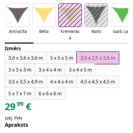
Antracīta
Bēša
Krēmkrās
Balts
Gaiši zaļa
a
Izmērs
3,6 x 3,6 x 3,6 m
5 x 5 x 5 m
2,5 x 2,5 x 3,5 m
3 x 3 x 3 m
3 x 4 x 4 m
3 x 4 x 5 m
3,5 x 3,5 x 4,9 m
4 x 4 x 4 m
4,5 x 4,5 x 4,5 m
5 x 7 x 7 m
6 x 6 x 6 m
99
29
€
Iekļ. PVN
Apraksts