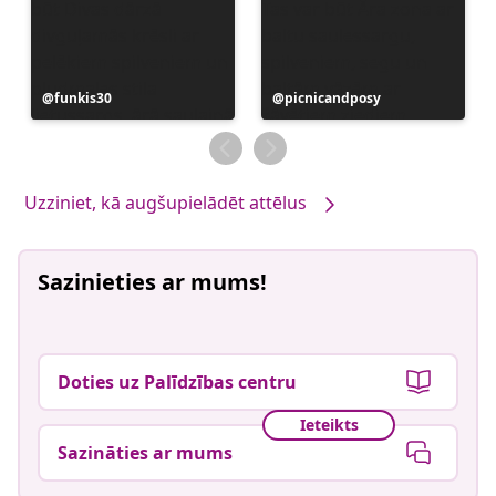
Ierakstu
funkis30
Ierakstu
picnicandposy
publicējis
publicējis
Uzziniet, kā augšupielādēt attēlus
Sazinieties ar mums!
Doties uz Palīdzības centru
Ieteikts
Sazināties ar mums