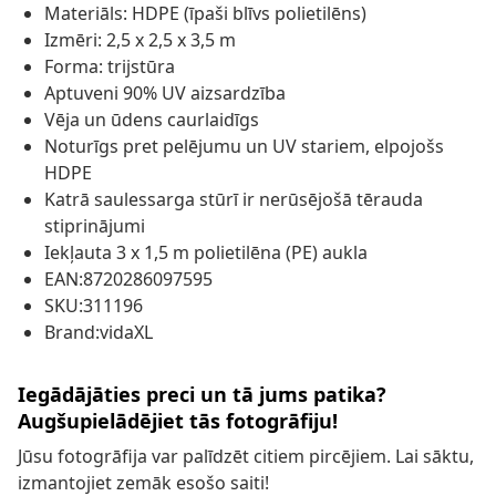
Materiāls: HDPE (īpaši blīvs polietilēns)
Izmēri: 2,5 x 2,5 x 3,5 m
Forma: trijstūra
Aptuveni 90% UV aizsardzība
Vēja un ūdens caurlaidīgs
Noturīgs pret pelējumu un UV stariem, elpojošs
HDPE
Katrā saulessarga stūrī ir nerūsējošā tērauda
stiprinājumi
Iekļauta 3 x 1,5 m polietilēna (PE) aukla
EAN:8720286097595
SKU:311196
Brand:vidaXL
Iegādājāties preci un tā jums patika?
Augšupielādējiet tās fotogrāfiju!
Jūsu fotogrāfija var palīdzēt citiem pircējiem. Lai sāktu,
izmantojiet zemāk esošo saiti!