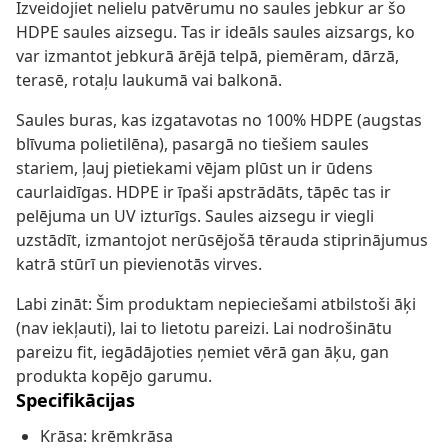
Izveidojiet nelielu patvērumu no saules jebkur ar šo
HDPE saules aizsegu. Tas ir ideāls saules aizsargs, ko
var izmantot jebkurā ārējā telpā, piemēram, dārzā,
terasē, rotaļu laukumā vai balkonā.
Saules buras, kas izgatavotas no 100% HDPE (augstas
blīvuma polietilēna), pasargā no tiešiem saules
stariem, ļauj pietiekami vējam plūst un ir ūdens
caurlaidīgas. HDPE ir īpaši apstrādāts, tāpēc tas ir
pelējuma un UV izturīgs. Saules aizsegu ir viegli
uzstādīt, izmantojot nerūsējošā tērauda stiprinājumus
katrā stūrī un pievienotās virves.
Labi zināt: Šim produktam nepieciešami atbilstoši āķi
(nav iekļauti), lai to lietotu pareizi. Lai nodrošinātu
pareizu fit, iegādājoties ņemiet vērā gan āķu, gan
produkta kopējo garumu.
Specifikācijas
Krāsa: krēmkrāsa