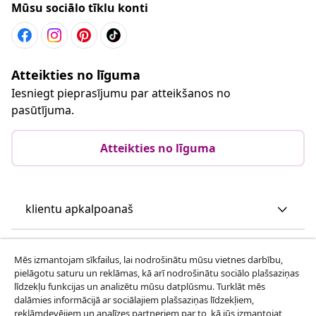
Mūsu sociālo tīklu konti
Atteikties no līguma
Iesniegt pieprasījumu par atteikšanos no
pasūtījuma.
Atteikties no līguma
klientu apkalpoanaš
Uzņēmējdarbība
Mēs izmantojam sīkfailus, lai nodrošinātu mūsu vietnes darbību,
pielāgotu saturu un reklāmas, kā arī nodrošinātu sociālo plašsaziņas
līdzekļu funkcijas un analizētu mūsu datplūsmu. Turklāt mēs
vidaXL
dalāmies informācijā ar sociālajiem plašsaziņas līdzekļiem,
reklāmdevējiem un analīzes partneriem par to, kā jūs izmantojat