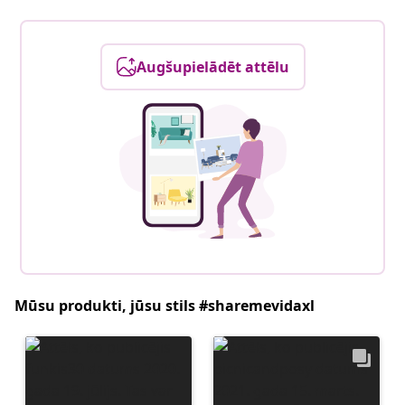
Augšupielādēt attēlu
Mūsu produkti, jūsu stils #sharemevidaxl