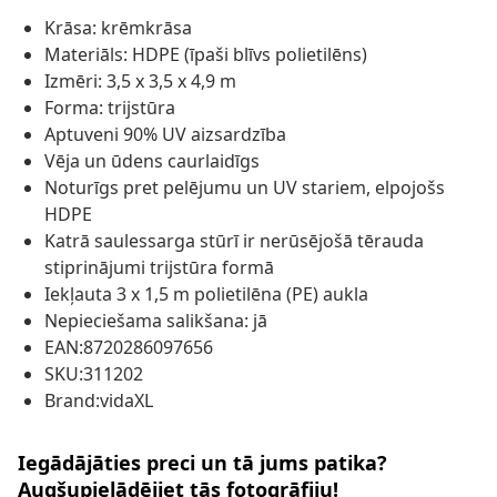
Krāsa: krēmkrāsa
Materiāls: HDPE (īpaši blīvs polietilēns)
Izmēri: 3,5 x 3,5 x 4,9 m
Forma: trijstūra
Aptuveni 90% UV aizsardzība
Vēja un ūdens caurlaidīgs
Noturīgs pret pelējumu un UV stariem, elpojošs
HDPE
Katrā saulessarga stūrī ir nerūsējošā tērauda
stiprinājumi trijstūra formā
Iekļauta 3 x 1,5 m polietilēna (PE) aukla
Nepieciešama salikšana: jā
EAN:8720286097656
SKU:311202
Brand:vidaXL
Iegādājāties preci un tā jums patika?
Augšupielādējiet tās fotogrāfiju!