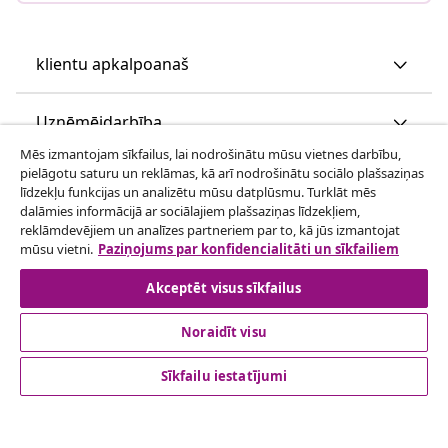
klientu apkalpoanaš
Uzņēmējdarbība
Mēs izmantojam sīkfailus, lai nodrošinātu mūsu vietnes darbību,
pielāgotu saturu un reklāmas, kā arī nodrošinātu sociālo plašsaziņas
vidaXL
līdzekļu funkcijas un analizētu mūsu datplūsmu. Turklāt mēs
dalāmies informācijā ar sociālajiem plašsaziņas līdzekļiem,
reklāmdevējiem un analīzes partneriem par to, kā jūs izmantojat
Apskatiet vairāk
mūsu vietni.
Paziņojums par konfidencialitāti un sīkfailiem
Akceptēt visus sīkfailus
Noraidīt visu
Sīkfailu iestatījumi
© 2008-2026 vidaXL www.vidaxl.lv ir vidaXL Marketplace
Europe B.V. tīmekļa vietne