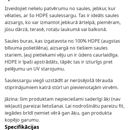
Izveidojiet nelielu patvērumu no saules, jebkur, kur
vēlaties, ar šo HDPE saulessargu. Tas ir ideāls saules
aizsargs, ko var izmantot jebkurā ārtelpā, piemēram,
jūsu dārzā, terasē, rotaļu laukumā vai balkonā.
Saules buras, kas izgatavota no 100% HDPE (augstas
blīvuma polietilēna), aizsargā no tiešiem saules
stariem, ļauj pietiekami vēju un ir ūdens caurlaidīga.
HDPE ir īpaši apstrādāts, tāpēc tas ir izturīgs pret
pelējumu un UV starojumu.
Saulessargu viegli uzstādīt ar nerūsējošā tērauda
stiprinājumiem katrā stūrī un pievienotajām virvēm.
Jāzina: šim produktam nepieciešami saderīgi āķi (nav
iekļauti) pareizai lietošanai. Lai nodrošinātu pareizu fit,
iegādes brīdī ņemiet vērā gan āķu, gan produkta
kopējo garumu.
Specifikācijas