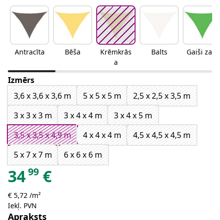
Antracīta
Bēša
Krēmkrās
Balts
Gaiši zaļa
a
Izmērs
3,6 x 3,6 x 3,6 m
5 x 5 x 5 m
2,5 x 2,5 x 3,5 m
3 x 3 x 3 m
3 x 4 x 4 m
3 x 4 x 5 m
3,5 x 3,5 x 4,9 m
4 x 4 x 4 m
4,5 x 4,5 x 4,5 m
5 x 7 x 7 m
6 x 6 x 6 m
99
34
€
€ 5,72 /m²
Iekļ. PVN
Apraksts