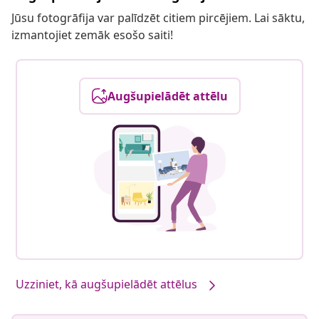
Jūsu fotogrāfija var palīdzēt citiem pircējiem. Lai sāktu,
izmantojiet zemāk esošo saiti!
Augšupielādēt attēlu
Uzziniet, kā augšupielādēt attēlus