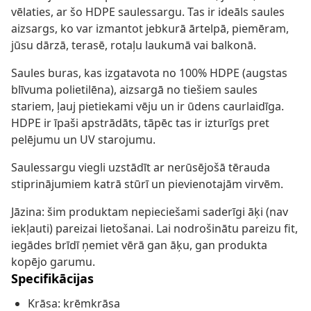
vēlaties, ar šo HDPE saulessargu. Tas ir ideāls saules
aizsargs, ko var izmantot jebkurā ārtelpā, piemēram,
jūsu dārzā, terasē, rotaļu laukumā vai balkonā.
Saules buras, kas izgatavota no 100% HDPE (augstas
blīvuma polietilēna), aizsargā no tiešiem saules
stariem, ļauj pietiekami vēju un ir ūdens caurlaidīga.
HDPE ir īpaši apstrādāts, tāpēc tas ir izturīgs pret
pelējumu un UV starojumu.
Saulessargu viegli uzstādīt ar nerūsējošā tērauda
stiprinājumiem katrā stūrī un pievienotajām virvēm.
Jāzina: šim produktam nepieciešami saderīgi āķi (nav
iekļauti) pareizai lietošanai. Lai nodrošinātu pareizu fit,
iegādes brīdī ņemiet vērā gan āķu, gan produkta
kopējo garumu.
Specifikācijas
Krāsa: krēmkrāsa