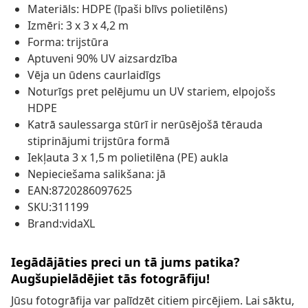
Materiāls: HDPE (īpaši blīvs polietilēns)
Izmēri: 3 x 3 x 4,2 m
Forma: trijstūra
Aptuveni 90% UV aizsardzība
Vēja un ūdens caurlaidīgs
Noturīgs pret pelējumu un UV stariem, elpojošs
HDPE
Katrā saulessarga stūrī ir nerūsējošā tērauda
stiprinājumi trijstūra formā
Iekļauta 3 x 1,5 m polietilēna (PE) aukla
Nepieciešama salikšana: jā
EAN:8720286097625
SKU:311199
Brand:vidaXL
Iegādājāties preci un tā jums patika?
Augšupielādējiet tās fotogrāfiju!
Jūsu fotogrāfija var palīdzēt citiem pircējiem. Lai sāktu,