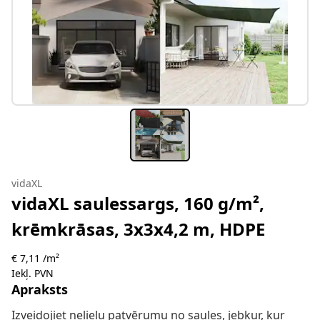
vidaXL
vidaXL saulessargs, 160 g/m²,
krēmkrāsas, 3x3x4,2 m, HDPE
€ 7,11 /m²
Iekļ. PVN
Apraksts
Izveidojiet nelielu patvērumu no saules, jebkur, kur