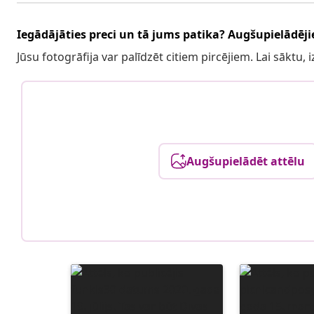
Iegādājāties preci un tā jums patika? Augšupielādējie
Jūsu fotogrāfija var palīdzēt citiem pircējiem. Lai sāktu,
Augšupielādēt attēlu