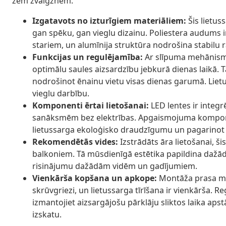
zem zvaigznēm.
Izgatavots no izturīgiem materiāliem:
Šis lietus
gan spēku, gan vieglu dizainu. Poliestera audums ir 
stariem, un alumīnija struktūra nodrošina stabilu 
Funkcijas un regulējamība:
Ar slīpuma mehānismu,
optimālu saules aizsardzību jebkurā dienas laikā. T
nodrošinot ēnainu vietu visas dienas garumā. Liet
vieglu darbību.
Komponenti ērtai lietošanai:
LED lentes ir integ
sanāksmēm bez elektrības. Apgaismojuma komponent
lietussarga ekoloģisko draudzīgumu un pagarinot 
Rekomendētās vides:
Izstrādāts āra lietošanai, ši
balkoniem. Tā mūsdienīgā estētika papildina dažād
risinājumu dažādām vidēm un gadījumiem.
Vienkārša kopšana un apkope:
Montāža prasa mi
skrūvgriezi, un lietussarga tīrīšana ir vienkārša.
izmantojiet aizsargājošu pārklāju sliktos laika apst
izskatu.