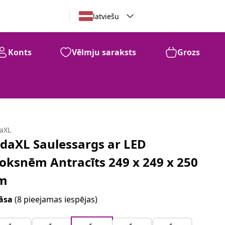
latviešu
Konts
Vēlmju saraksts
Grozs
daXL
idaXL Saulessargs ar LED
loksnēm Antracīts 249 x 249 x 250
m
āsa
(8 pieejamas iespējas)