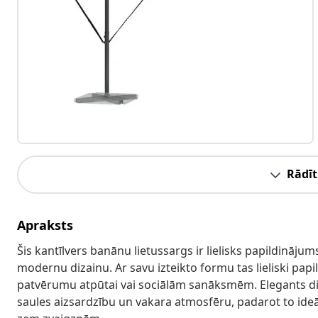
Rādīt
Apraksts
Šis kantīlvers banānu lietussargs ir lielisks papildinājums
modernu dizainu. Ar savu izteikto formu tas lieliski papi
patvērumu atpūtai vai sociālām sanāksmēm. Elegants di
saules aizsardzību un vakara atmosfēru, padarot to id