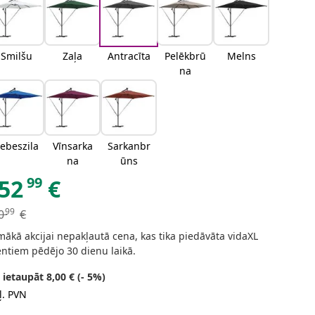
Smilšu
Zaļa
Antracīta
Pelēkbrū
Melns
na
ebeszila
Vīnsarka
Sarkanbr
na
ūns
99
52
€
99
0
€
ākā akcijai nepakļautā cena, kas tika piedāvāta vidaXL
entiem pēdējo 30 dienu laikā.
 ietaupāt 8,00 € (- 5%)
ļ. PVN