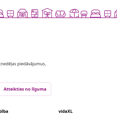
 iknedēļas piedāvājumus,
Atteikties no līguma
bība
vidaXL