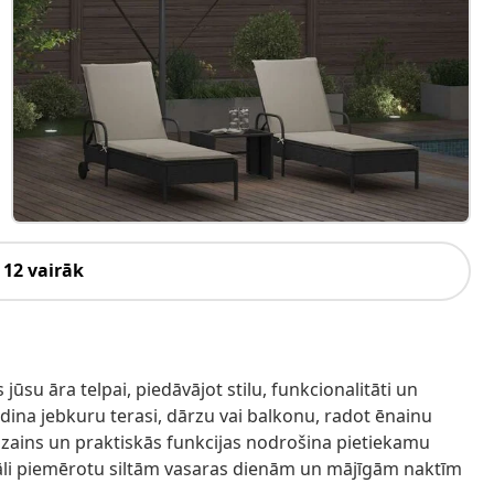
 12 vairāk
 jūsu āra telpai, piedāvājot stilu, funkcionalitāti un
ldina jebkuru terasi, dārzu vai balkonu, radot ēnainu
zains un praktiskās funkcijas nodrošina pietiekamu
eāli piemērotu siltām vasaras dienām un mājīgām naktīm