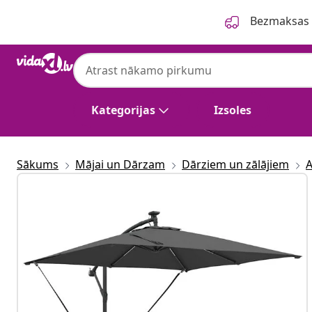
Iepriekšējais
Nākamais
Bezmaksas p
Kategorijas
Izsoles
Sākums
Mājai un Dārzam
Dārziem un zālājiem
A