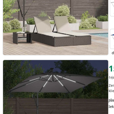
d
1
16
Zem
kli
Jūs
Iek