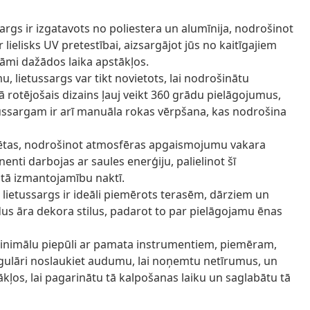
sargs ir izgatavots no poliestera un alumīnija, nodrošinot
lielisks UV pretestībai, aizsargājot jūs no kaitīgajiem
rāmi dažādos laika apstākļos.
 lietussargs var tikt novietots, lai nodrošinātu
ā rotējošais dizains ļauj veikt 360 grādu pielāgojumus,
ussargam ir arī manuāla rokas vērpšana, kas nodrošina
rētas, nodrošinot atmosfēras apgaismojumu vakara
i darbojas ar saules enerģiju, palielinot šī
tā izmantojamību naktī.
s lietussargs ir ideāli piemērots terasēm, dārziem un
us āra dekora stilus, padarot to par pielāgojamu ēnas
nimālu piepūli ar pamata instrumentiem, piemēram,
 Regulāri noslaukiet audumu, lai noņemtu netīrumus, un
ākļos, lai pagarinātu tā kalpošanas laiku un saglabātu tā