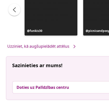
Ierakstu
funkis30
Ierakstu
picnicandpos
publicējis
publicējis
Uzziniet, kā augšupielādēt attēlus
Sazinieties ar mums!
Doties uz Palīdzības centru