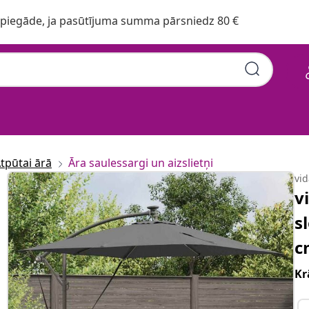
iegāde, ja pasūtījuma summa pārsniedz 80 €
tpūtai ārā
Āra saulessargi un aizslietņi
vi
v
s
c
Kr