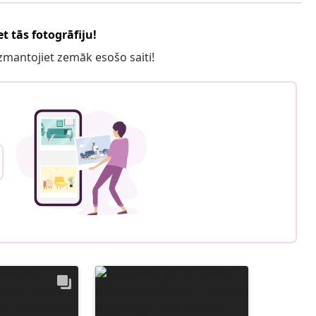
t tās fotogrāfiju!
 izmantojiet zemāk esošo saiti!