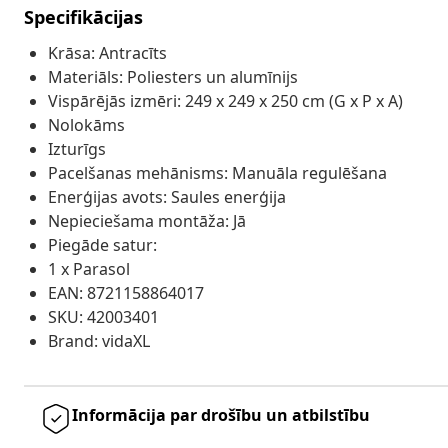
Specifikācijas
Krāsa: Antracīts
Materiāls: Poliesters un alumīnijs
Vispārējās izmēri: 249 x 249 x 250 cm (G x P x A)
Nolokāms
Izturīgs
Pacelšanas mehānisms: Manuāla regulēšana
Enerģijas avots: Saules enerģija
Nepieciešama montāža: Jā
Piegāde satur:
1 x Parasol
EAN: 8721158864017
SKU: 42003401
Brand: vidaXL
Informācija par drošību un atbilstību