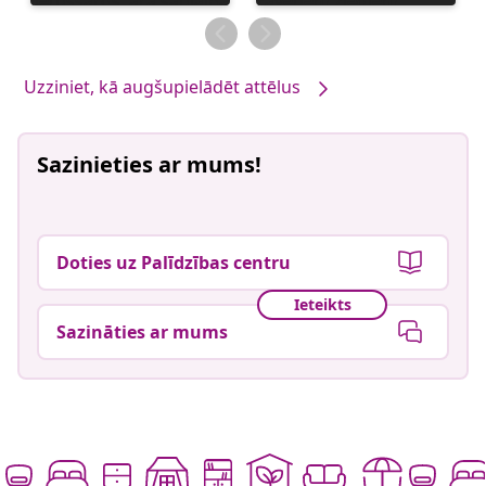
publicējis
publicējis
Uzziniet, kā augšupielādēt attēlus
Sazinieties ar mums!
Doties uz Palīdzības centru
Ieteikts
Sazināties ar mums