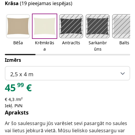
Krāsa
(19 pieejamas iespējas)
Bēša
Krēmkrās
Antracīts
Sarkanbr
Balts
a
ūns
Izmērs
2,5 x 4 m
99
45
€
€ 4,3 /m²
Iekļ. PVN
Apraksts
Ar šo saulessargu jūs varēsiet sevi pasargāt no saules
vai lietus jebkurā vietā. Mūsu lielisko saulessargu var