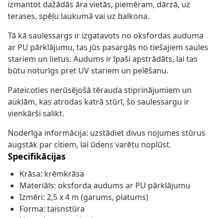
izmantot dažādās āra vietās, piemēram, dārzā, uz
terases, spēļu laukumā vai uz balkona.
Tā kā saulessargs ir izgatavots no oksfordas auduma
ar PU pārklājumu, tas jūs pasargās no tiešajiem saules
stariem un lietus. Audums ir īpaši apstrādāts, lai tas
būtu noturīgs pret UV stariem un pelēšanu.
Pateicoties nerūsējošā tērauda stiprinājumiem un
auklām, kas atrodas katrā stūrī, šo saulessargu ir
vienkārši salikt.
Noderīga informācija: uzstādiet divus nojumes stūrus
augstāk par citiem, lai ūdens varētu noplūst.
Specifikācijas
Krāsa: krēmkrāsa
Materiāls: oksforda audums ar PU pārklājumu
Izmēri: 2,5 x 4 m (garums, platums)
Forma: taisnstūra