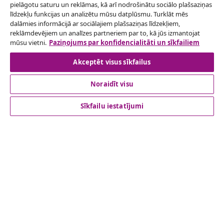
Atteikties no līguma
pielāgotu saturu un reklāmas, kā arī nodrošinātu sociālo plašsaziņas
Iesniegt pieprasījumu par atteikšanos no
līdzekļu funkcijas un analizētu mūsu datplūsmu. Turklāt mēs
dalāmies informācijā ar sociālajiem plašsaziņas līdzekļiem,
pasūtījuma.
reklāmdevējiem un analīzes partneriem par to, kā jūs izmantojat
mūsu vietni.
Paziņojums par konfidencialitāti un sīkfailiem
Atteikties no līguma
Akceptēt visus sīkfailus
Noraidīt visu
klientu apkalpoanaš
Sīkfailu iestatījumi
Uzņēmējdarbība
vidaXL
Apskatiet vairāk