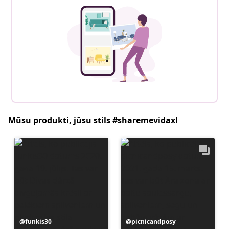
Mūsu produkti, jūsu stils #sharemevidaxl
Ierakstu
funkis30
Ierakstu
picnicandposy