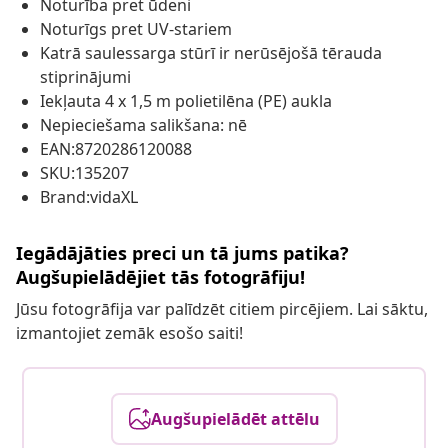
Noturība pret ūdeni
Noturīgs pret UV-stariem
Katrā saulessarga stūrī ir nerūsējošā tērauda
stiprinājumi
Iekļauta 4 x 1,5 m polietilēna (PE) aukla
Nepieciešama salikšana: nē
EAN:8720286120088
SKU:135207
Brand:vidaXL
Iegādājāties preci un tā jums patika?
Augšupielādējiet tās fotogrāfiju!
Jūsu fotogrāfija var palīdzēt citiem pircējiem. Lai sāktu,
izmantojiet zemāk esošo saiti!
Augšupielādēt attēlu