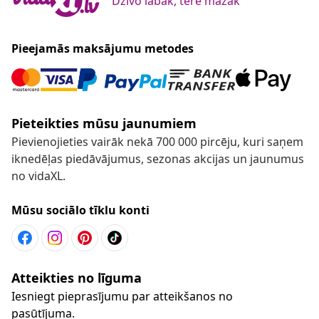
Dzīvo labāk, tērē mazāk
Pieejamās maksājumu metodes
Pieteikties mūsu jaunumiem
Pievienojieties vairāk nekā 700 000 pircēju, kuri saņem
iknedēļas piedāvājumus, sezonas akcijas un jaunumus
no vidaXL.
Mūsu sociālo tīklu konti
Atteikties no līguma
Iesniegt pieprasījumu par atteikšanos no
pasūtījuma.