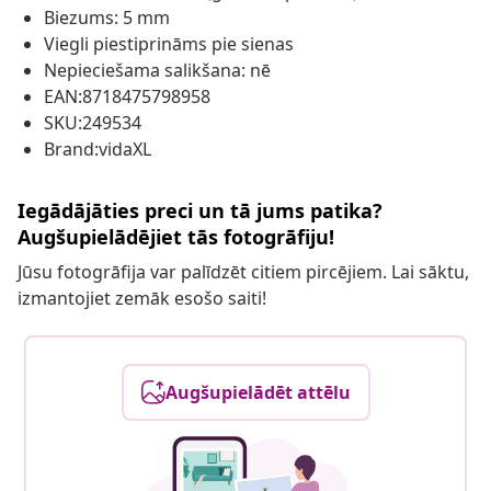
Biezums: 5 mm
Viegli piestiprināms pie sienas
Nepieciešama salikšana: nē
EAN:8718475798958
SKU:249534
Brand:vidaXL
Iegādājāties preci un tā jums patika?
Augšupielādējiet tās fotogrāfiju!
Jūsu fotogrāfija var palīdzēt citiem pircējiem. Lai sāktu,
izmantojiet zemāk esošo saiti!
Augšupielādēt attēlu