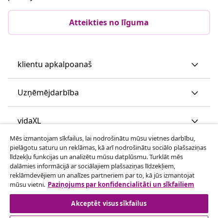
Atteikties no līguma
klientu apkalpoanaš
Uzņēmējdarbība
vidaXL
Mēs izmantojam sīkfailus, lai nodrošinātu mūsu vietnes darbību,
pielāgotu saturu un reklāmas, kā arī nodrošinātu sociālo plašsaziņas
Apskatiet vairāk
līdzekļu funkcijas un analizētu mūsu datplūsmu. Turklāt mēs
dalāmies informācijā ar sociālajiem plašsaziņas līdzekļiem,
reklāmdevējiem un analīzes partneriem par to, kā jūs izmantojat
mūsu vietni.
Paziņojums par konfidencialitāti un sīkfailiem
Akceptēt visus sīkfailus