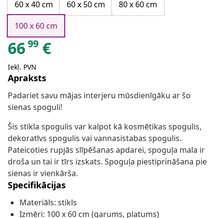
60 x 40 cm
60 x 50 cm
80 x 60 cm
100 x 60 cm
99
66
€
Iekļ. PVN
Apraksts
Padariet savu mājas interjeru mūsdienīgāku ar šo
sienas spoguli!
Šis stikla spogulis var kalpot kā kosmētikas spogulis,
dekoratīvs spogulis vai vannasistabas spogulis.
Pateicoties rupjās slīpēšanas apdarei, spoguļa mala ir
droša un tai ir tīrs izskats. Spoguļa piestiprināšana pie
sienas ir vienkārša.
Specifikācijas
Materiāls: stikls
Izmēri: 100 x 60 cm (garums, platums)