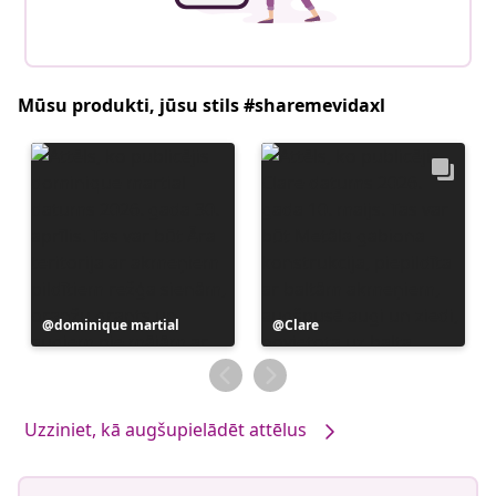
Mūsu produkti, jūsu stils #sharemevidaxl
Ierakstu
dominique martial
Ierakstu
Clare
publicējis
publicējis
Uzziniet, kā augšupielādēt attēlus