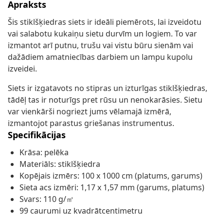
Apraksts
Šis stiklšķiedras siets ir ideāli piemērots, lai izveidotu
vai salabotu kukaiņu sietu durvīm un logiem. To var
izmantot arī putnu, trušu vai vistu būru sienām vai
dažādiem amatniecības darbiem un lampu kupolu
izveidei.
Siets ir izgatavots no stipras un izturīgas stiklšķiedras,
tādēļ tas ir noturīgs pret rūsu un nenokarāsies. Sietu
var vienkārši nogriezt jums vēlamajā izmērā,
izmantojot parastus griešanas instrumentus.
Specifikācijas
Krāsa: pelēka
Materiāls: stiklšķiedra
Kopējais izmērs: 100 x 1000 cm (platums, garums)
Sieta acs izmēri: 1,17 x 1,57 mm (garums, platums)
Svars: 110 g/㎡
99 caurumi uz kvadrātcentimetru