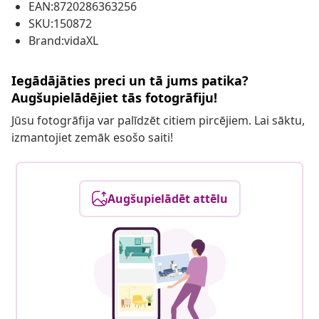
EAN:8720286363256
SKU:150872
Brand:vidaXL
Iegādājāties preci un tā jums patika?
Augšupielādējiet tās fotogrāfiju!
Jūsu fotogrāfija var palīdzēt citiem pircējiem. Lai sāktu,
izmantojiet zemāk esošo saiti!
Augšupielādēt attēlu