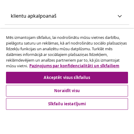
klientu apkalpoanaš
Uzņēmējdarbība
Mēs izmantojam sīkfailus, lai nodrošinātu mūsu vietnes darbību,
pielāgotu saturu un reklāmas, kā arī nodrošinātu sociālo plašsaziņas
līdzekļu funkcijas un analizētu mūsu datplūsmu. Turklāt mēs
vidaXL
dalāmies informācijā ar sociālajiem plašsaziņas līdzekļiem,
reklāmdevējiem un analīzes partneriem par to, kā jūs izmantojat
mūsu vietni.
Paziņojums par konfidencialitāti un sīkfailiem
Apskatiet vairāk
Akceptēt visus sīkfailus
Noraidīt visu
Sīkfailu iestatījumi
© 2008-2026 vidaXL www.vidaxl.lv ir vidaXL Marketplace
Europe B.V. tīmekļa vietne