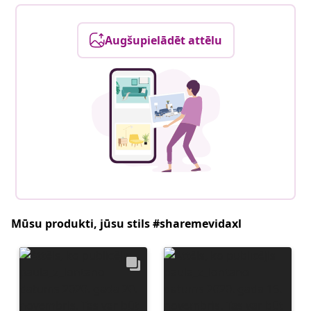
Augšupielādēt attēlu
Mūsu produkti, jūsu stils #sharemevidaxl