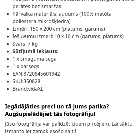
pērlītes bez smaržas
Pārvalka materiāls: audums (100% matēta
poliestera mikrošķiedra)
Izmēri: 150 x 200 cm (platums, garums)
Iešuvumu izmēri: 10 x 10 cm (garums, platums)
Svars: 7 kg
Sūtījumā iekļauts:
1 x smaguma sega
1 x pārsegs
EAN:8720845601942
SKU:350828
Brand:vidaXL
Iegādājāties preci un tā jums patika?
Augšupielādējiet tās fotogrāfiju!
Jūsu fotogrāfija var palīdzēt citiem pircējiem. Lai sāktu,
izmantojiet zemāk esošo saiti!