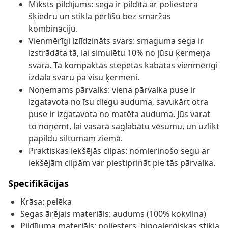
Mīksts pildījums: sega ir pildīta ar poliestera
šķiedru un stikla pērlīšu bez smaržas
kombināciju.
Vienmērīgi izlīdzināts svars: smaguma sega ir
izstrādāta tā, lai simulētu 10% no jūsu ķermeņa
svara. Tā kompaktās stepētās kabatas vienmērīgi
izdala svaru pa visu ķermeni.
Noņemams pārvalks: viena pārvalka puse ir
izgatavota no īsu diegu auduma, savukārt otra
puse ir izgatavota no matēta auduma. Jūs varat
to noņemt, lai vasarā saglabātu vēsumu, un uzlikt
papildu siltumam ziemā.
Praktiskas iekšējās cilpas: nomierinošo segu ar
iekšējām cilpām var piestiprināt pie tās pārvalka.
Specifikācijas
Krāsa: pelēka
Segas ārējais materiāls: audums (100% kokvilna)
Pildījuma materiāls: poliesters, hipoalerģiskas stikla