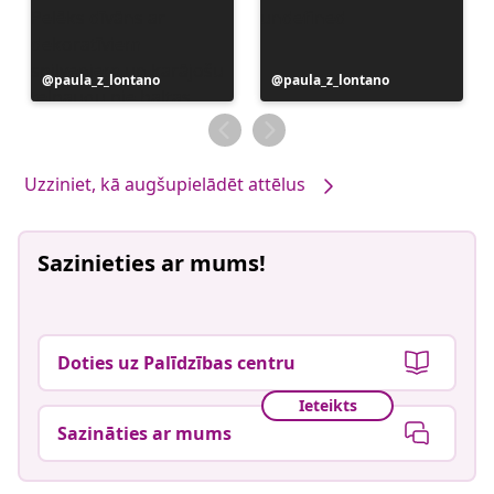
Ierakstu
paula_z_lontano
Ierakstu
paula_z_lontano
publicējis
publicējis
Uzziniet, kā augšupielādēt attēlus
Sazinieties ar mums!
Doties uz Palīdzības centru
Ieteikts
Sazināties ar mums