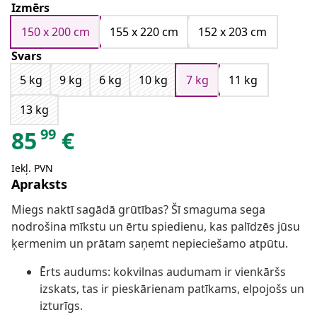
Izmērs
150 x 200 cm
155 x 220 cm
152 x 203 cm
Svars
5 kg
9 kg
6 kg
10 kg
7 kg
11 kg
13 kg
99
85
€
Iekļ. PVN
Apraksts
Miegs naktī sagādā grūtības? Šī smaguma sega
nodrošina mīkstu un ērtu spiedienu, kas palīdzēs jūsu
ķermenim un prātam saņemt nepieciešamo atpūtu.
Ērts audums: kokvilnas audumam ir vienkāršs
izskats, tas ir pieskārienam patīkams, elpojošs un
izturīgs.