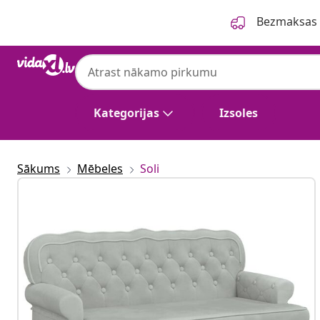
Iepriekšējais
Nākamais
Bezmaksas p
Kategorijas
Izsoles
Sākums
Mēbeles
Soli