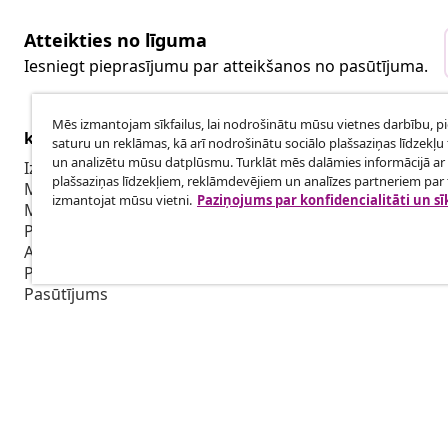
Atteikties no līguma
Iesniegt pieprasījumu par atteikšanos no pasūtījuma.
Mēs izmantojam sīkfailus, lai nodrošinātu mūsu vietnes darbību, p
klientu apkalpoanaš
Uzņēmējdar
saturu un reklāmas, kā arī nodrošinātu sociālo plašsaziņas līdzekļu 
un analizētu mūsu datplūsmu. Turklāt mēs dalāmies informācijā ar 
Izsekot savu pasūtījumu
Biedru pro
plašsaziņas līdzekļiem, reklāmdevējiem un analīzes partneriem par t
Mans konts
Sadarbība m
izmantojat mūsu vietni.
Paziņojums par konfidencialitāti un sī
Maksājums
Piegāde
Atgriešana
Preces informācija
Pasūtījums