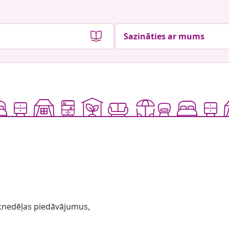
Sazināties ar mums
 iknedēļas piedāvājumus,