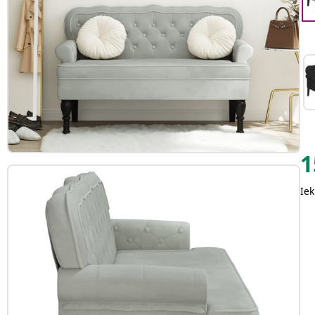
1
Iek