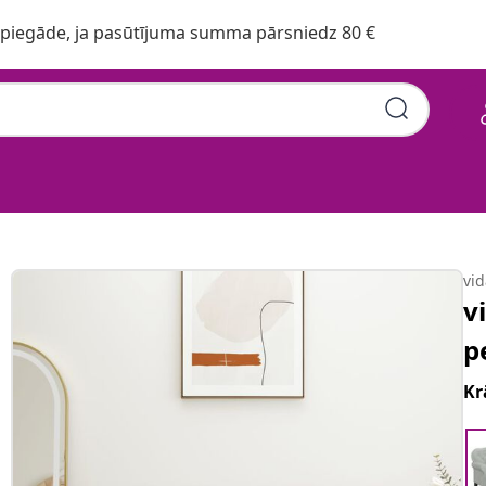
iegāde, ja pasūtījuma summa pārsniedz 80 €
vi
v
p
Kr