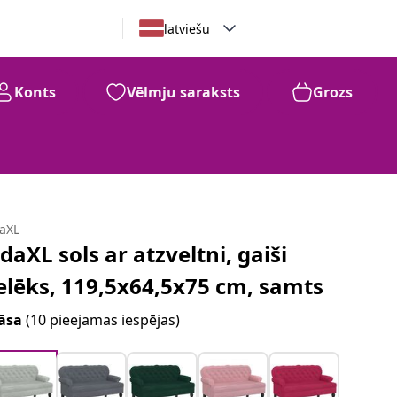
latviešu
Konts
Vēlmju saraksts
Grozs
daXL
idaXL sols ar atzveltni, gaiši
elēks, 119,5x64,5x75 cm, samts
āsa
(10 pieejamas iespējas)