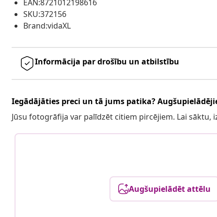
EAN:8721012198616
SKU:372156
Brand:vidaXL
Informācija par drošību un atbilstību
Iegādājāties preci un tā jums patika? Augšupielādējie
Jūsu fotogrāfija var palīdzēt citiem pircējiem. Lai sāktu,
Augšupielādēt attēlu