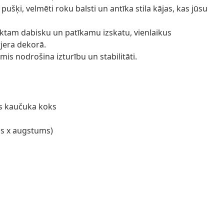
pušķi, velmēti roku balsti un antīka stila kājas, kas jūsu
ktam dabisku un patīkamu izskatu, vienlaikus
rjera dekorā.
mis nodrošina izturību un stabilitāti.
vs kaučuka koks
ums x augstums)