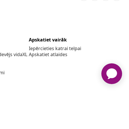
Apskatiet vairāk
Iepērcieties katrai telpai
evējs vidaXL
Apskatiet atlaides
umi