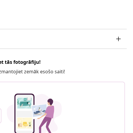
t tās fotogrāfiju!
 izmantojiet zemāk esošo saiti!