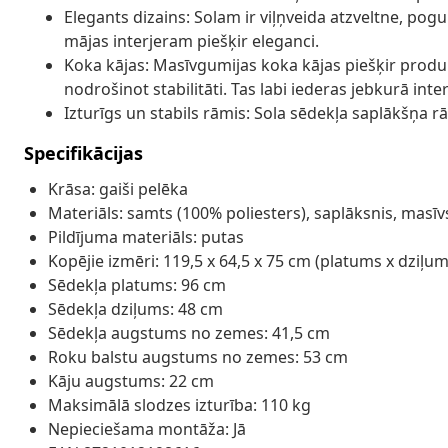
Elegants dizains: Solam ir viļņveida atzveltne, pogu 
mājas interjeram piešķir eleganci.
Koka kājas: Masīvgumijas koka kājas piešķir produ
nodrošinot stabilitāti. Tas labi iederas jebkurā inte
Izturīgs un stabils rāmis: Sola sēdekļa saplākšņa rā
Specifikācijas
Krāsa: gaiši pelēka
Materiāls: samts (100% poliesters), saplāksnis, masī
Pildījuma materiāls: putas
Kopējie izmēri: 119,5 x 64,5 x 75 cm (platums x dziļ
Sēdekļa platums: 96 cm
Sēdekļa dziļums: 48 cm
Sēdekļa augstums no zemes: 41,5 cm
Roku balstu augstums no zemes: 53 cm
Kāju augstums: 22 cm
Maksimālā slodzes izturība: 110 kg
Nepieciešama montāža: Jā