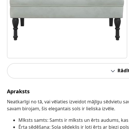
Rādīt
Apraksts
Neatkarīgi no tā, vai vēlaties izveidot mājīgu sēdvietu 
savam birojam, šis elegantais sols ir lieliska izvēle.
Mīksts samts: Samts ir mīksts un ērts audums, kas 
Ērta sēdēšana: Sola sēdeklis ir ļoti ērts ar biezi po