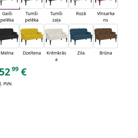
Gaiši
Tumši
Tumši
Rozā
Vīnsarka
pelēka
pelēka
zaļa
ns
Melna
Dzeltena
Krēmkrās
Zila
Brūna
a
99
52
€
ļ. PVN