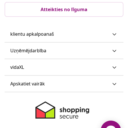
Atteikties no līguma
klientu apkalpoanaš
Uzņēmējdarbība
vidaXL
Apskatiet vairāk