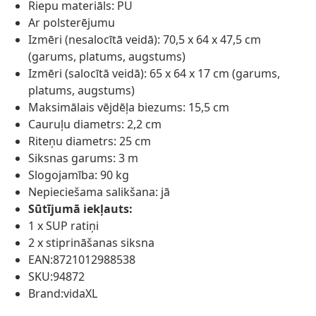
Riepu materiāls: PU
Ar polsterējumu
Izmēri (nesalocītā veidā): 70,5 x 64 x 47,5 cm
(garums, platums, augstums)
Izmēri (salocītā veidā): 65 x 64 x 17 cm (garums,
platums, augstums)
Maksimālais vējdēļa biezums: 15,5 cm
Cauruļu diametrs: 2,2 cm
Riteņu diametrs: 25 cm
Siksnas garums: 3 m
Slogojamība: 90 kg
Nepieciešama salikšana: jā
Sūtījumā iekļauts:
1 x SUP ratiņi
2 x stiprināšanas siksna
EAN:8721012988538
SKU:94872
Brand:vidaXL