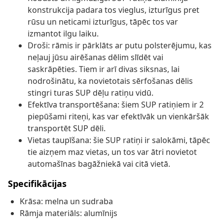
konstrukcija padara tos vieglus, izturīgus pret
rūsu un neticami izturīgus, tāpēc tos var
izmantot ilgu laiku.
Droši: rāmis ir pārklāts ar putu polsterējumu, kas
neļauj jūsu airēšanas dēlim slīdēt vai
saskrāpēties. Tiem ir arī divas siksnas, lai
nodrošinātu, ka novietotais sērfošanas dēlis
stingri turas SUP dēļu ratiņu vidū.
Efektīva transportēšana: šiem SUP ratiņiem ir 2
piepūšami riteņi, kas var efektīvāk un vienkāršāk
transportēt SUP dēli.
Vietas taupīšana: šie SUP ratiņi ir salokāmi, tāpēc
tie aizņem maz vietas, un tos var ātri novietot
automašīnas bagāžniekā vai citā vietā.
Specifikācijas
Krāsa: melna un sudraba
Rāmja materiāls: alumīnijs