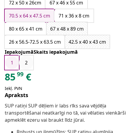
72 x 50 x 26cm
67 x 46 x 55 cm
70.5 x 64 x 47.5 cm
71 x 36 x 8 cm
80 x 65 x 41 cm
67 x 48 x 89 cm
26 x 56.5-72.5 x 63.5 cm
42.5 x 40 x 43 cm
IepakojumāSkaits iepakojumā
1
2
99
85
€
Iekļ. PVN
Apraksts
SUP ratiņi SUP dēļiem ir labs rīks sava vējdēļa
transportēšanai neatkarīgi no tā, vai vēlaties vienkārši
apmeklēt ezeru vai braukt līdz jūrai.
Robusts un ilgmūžīgs: SUP ratiņu alumīnija