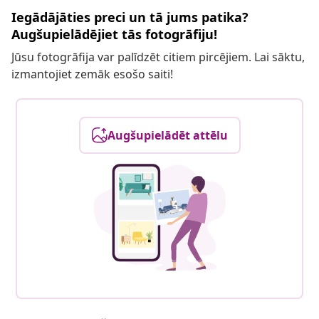
Iegādājāties preci un tā jums patika?
Augšupielādējiet tās fotogrāfiju!
Jūsu fotogrāfija var palīdzēt citiem pircējiem. Lai sāktu,
izmantojiet zemāk esošo saiti!
Augšupielādēt attēlu