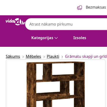
Iepriekšējais
Nākamais
Bezmaksas p
Kategorijas
Izsoles
Sākums
Mēbeles
Plaukti
Grāmatu skapji un grīd