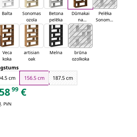
Balta
Sonomas
Betona
Dūmakai
Pelēka
ozola
pelēka
na
Sonomas
ozolkoka
ozola
Veca
artisian
Melna
brūna
koka
oak
ozolkoka
gstums
94.5 cm
156.5 cm
187.5 cm
99
58
€
ļ. PVN