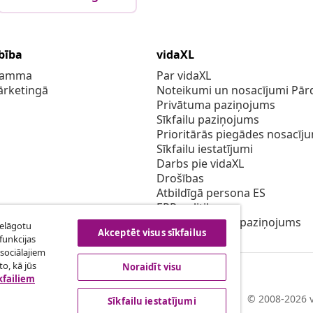
bība
vidaXL
gramma
Par vidaXL
ārketingā
Noteikumi un nosacījumi Pārd
Privātuma paziņojums
Sīkfailu paziņojums
Prioritārās piegādes nosacīj
Sīkfailu iestatījumi
Darbs pie vidaXL
Drošības
Atbildīgā persona ES
EPR politiku
Piekļūstamības paziņojums
ielāgotu
Akceptēt visus sīkfailus
funkcijas
sociālajiem
o, kā jūs
Noraidīt visu
kfailiem
© 2008-2026 v
Sīkfailu iestatījumi