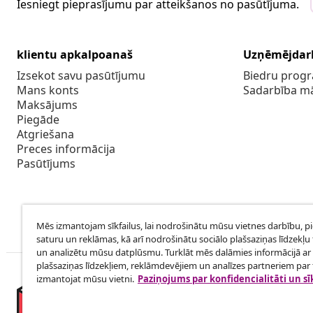
Iesniegt pieprasījumu par atteikšanos no pasūtījuma.
klientu apkalpoanaš
Uzņēmējdar
Izsekot savu pasūtījumu
Biedru pro
Mans konts
Sadarbība m
Maksājums
Piegāde
Atgriešana
Preces informācija
Pasūtījums
Mēs izmantojam sīkfailus, lai nodrošinātu mūsu vietnes darbību, p
saturu un reklāmas, kā arī nodrošinātu sociālo plašsaziņas līdzekļu 
un analizētu mūsu datplūsmu. Turklāt mēs dalāmies informācijā ar 
plašsaziņas līdzekļiem, reklāmdevējiem un analīzes partneriem par t
izmantojat mūsu vietni.
Paziņojums par konfidencialitāti un sī