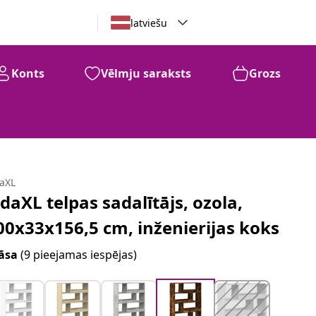
latviešu
Konts
Vēlmju saraksts
Grozs
daXL
idaXL telpas sadalītājs, ozola,
00x33x156,5 cm, inženierijas koks
āsa
(9 pieejamas iespējas)