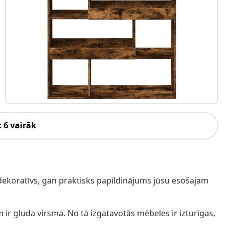
 6 vairāk
n dekoratīvs, gan praktisks papildinājums jūsu esošajam
m ir gluda virsma. No tā izgatavotās mēbeles ir izturīgas,