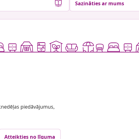
Sazināties ar mums
 iknedēļas piedāvājumus,
Atteikties no līguma