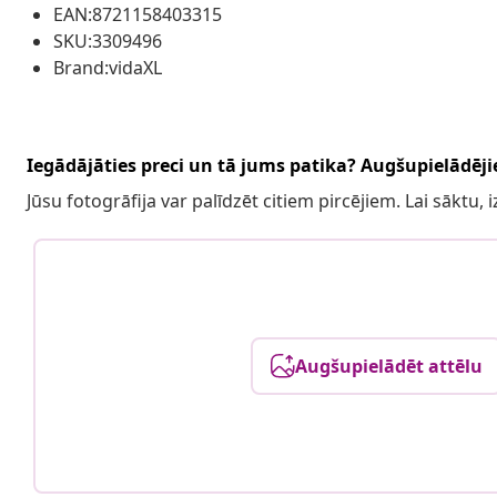
EAN:8721158403315
SKU:3309496
Brand:vidaXL
Iegādājāties preci un tā jums patika? Augšupielādējie
Jūsu fotogrāfija var palīdzēt citiem pircējiem. Lai sāktu,
Augšupielādēt attēlu