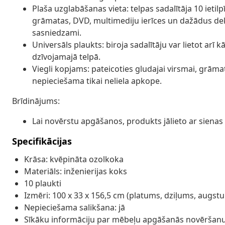
Plaša uzglabāšanas vieta: telpas sadalītāja 10 ietilp
grāmatas, DVD, multimediju ierīces un dažādus dek
sasniedzami.
Universāls plaukts: biroja sadalītāju var lietot arī k
dzīvojamajā telpā.
Viegli kopjams: pateicoties gludajai virsmai, grāmat
nepieciešama tikai neliela apkope.
Brīdinājums:
Lai novērstu apgāšanos, produkts jālieto ar sienas 
Specifikācijas
Krāsa: kvēpināta ozolkoka
Materiāls: inženierijas koks
10 plaukti
Izmēri: 100 x 33 x 156,5 cm (platums, dziļums, augst
Nepieciešama salikšana: jā
Sīkāku informāciju par mēbeļu apgāšanās novēršanu