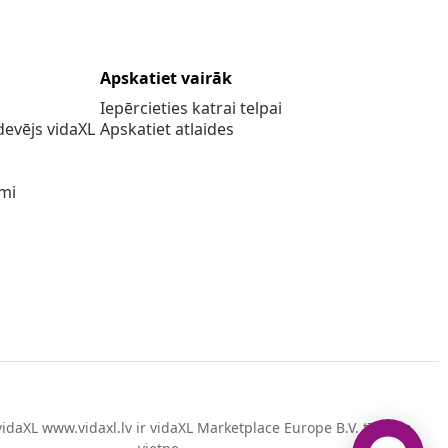
Apskatiet vairāk
Iepērcieties katrai telpai
evējs vidaXL
Apskatiet atlaides
umi
idaXL www.vidaxl.lv ir vidaXL Marketplace Europe B.V. tīmekļa