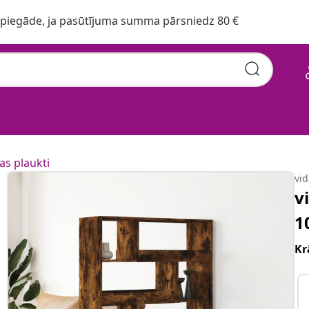
iegāde, ja pasūtījuma summa pārsniedz 80 €
as plaukti
vi
v
1
Kr