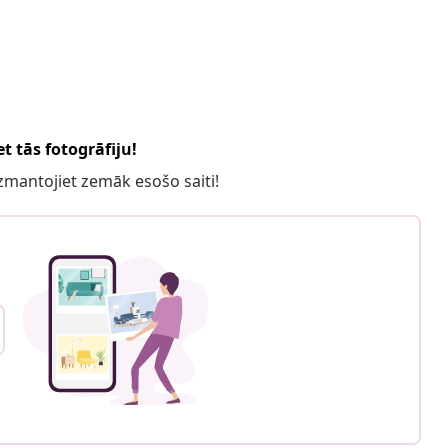
t tās fotogrāfiju!
 izmantojiet zemāk esošo saiti!