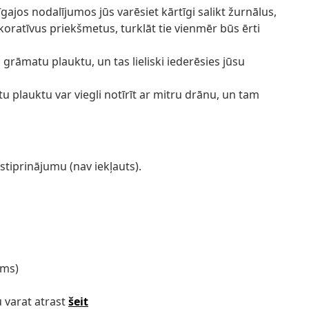
īgajos nodalījumos jūs varēsiet kārtīgi salikt žurnālus,
oratīvus priekšmetus, turklāt tie vienmēr būs ērti
ā grāmatu plauktu, un tas lieliski iederēsies jūsu
u plauktu var viegli notīrīt ar mitru drānu, un tam
stiprinājumu (nav iekļauts).
ums)
 varat atrast
šeit