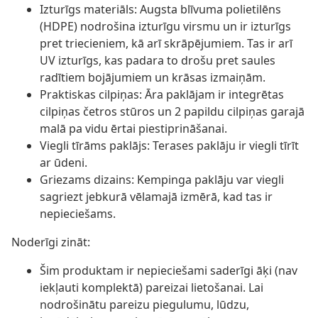
Izturīgs materiāls: Augsta blīvuma polietilēns
(HDPE) nodrošina izturīgu virsmu un ir izturīgs
pret triecieniem, kā arī skrāpējumiem. Tas ir arī
UV izturīgs, kas padara to drošu pret saules
radītiem bojājumiem un krāsas izmaiņām.
Praktiskas cilpiņas: Āra paklājam ir integrētas
cilpiņas četros stūros un 2 papildu cilpiņas garajā
malā pa vidu ērtai piestiprināšanai.
Viegli tīrāms paklājs: Terases paklāju ir viegli tīrīt
ar ūdeni.
Griezams dizains: Kempinga paklāju var viegli
sagriezt jebkurā vēlamajā izmērā, kad tas ir
nepieciešams.
Noderīgi zināt:
Šim produktam ir nepieciešami saderīgi āķi (nav
iekļauti komplektā) pareizai lietošanai. Lai
nodrošinātu pareizu piegulumu, lūdzu,