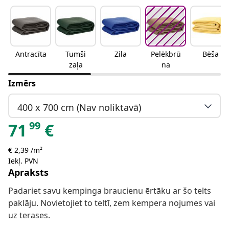
Antracīta
Tumši
Zila
Pelēkbrū
Bēša
zaļa
na
Izmērs
400 x 700 cm (Nav noliktavā)
99
71
€
€ 2,39 /m²
Iekļ. PVN
Apraksts
Padariet savu kempinga braucienu ērtāku ar šo telts
paklāju. Novietojiet to teltī, zem kempera nojumes vai
uz terases.