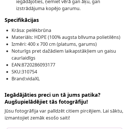
iegādājoties, ņemiet vērā gan āķu, gan
izstrādājuma kopējo garumu.
Specifikācijas
Krāsa: pelēkbrūna
Materiāls: HDPE (100% augsta blīvuma polietilēns)
Izmēri: 400 x 700 cm (platums, garums)
Noturīgs pret dažādiem laikapstākļiem un gaisu
caurlaidīgs
EAN:8720286093177
SKU:310754
Brand:vidaXL
Iegādājāties preci un tā jums patika?
Augšupielādējiet tās fotogrāfiju!
Jūsu fotogrāfija var palīdzēt citiem pircējiem. Lai sāktu,
izmantojiet zemāk esošo saiti!