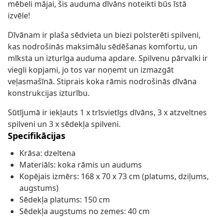
mēbeli mājai, šis auduma dīvāns noteikti būs īstā
izvēle!
Dīvānam ir plaša sēdvieta un biezi polsterēti spilveni,
kas nodrošinās maksimālu sēdēšanas komfortu, un
mīksta un izturīga auduma apdare. Spilvenu pārvalki ir
viegli kopjami, jo tos var noņemt un izmazgāt
veļasmašīnā. Stiprais koka rāmis nodrošinās dīvāna
konstrukcijas izturību.
Sūtījumā ir iekļauts 1 x trīsvietīgs dīvāns, 3 x atzveltnes
spilveni un 3 x sēdekļa spilveni.
Specifikācijas
Krāsa: dzeltena
Materiāls: koka rāmis un audums
Kopējais izmērs: 168 x 70 x 73 cm (platums, dziļums,
augstums)
Sēdekļa platums: 150 cm
Sēdekļa augstums no zemes: 40 cm