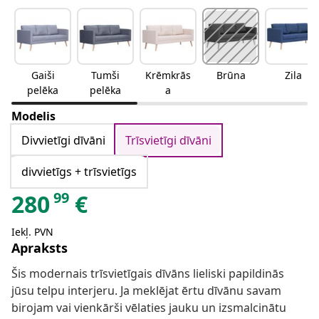
Gaiši
Tumši
Krēmkrās
Brūna
Zila
pelēka
pelēka
a
Modelis
Divvietīgi dīvāni
Trīsvietīgi dīvāni
divvietīgs + trīsvietīgs
99
280
€
Iekļ. PVN
Apraksts
Šis modernais trīsvietīgais dīvāns lieliski papildinās
jūsu telpu interjeru. Ja meklējat ērtu dīvānu savam
birojam vai vienkārši vēlaties jauku un izsmalcinātu