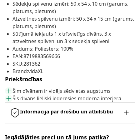
Sēdekļu spilvenu izmēri: 50 x 54 x 10 cm (garums,
platums, biezums)
Atzveltnes spilvenu izmēri: 50 x 34 x 15 cm (garums,
platums, biezums)
Sūtījumā iekļauts 1 x trīsvietīgs dīvāns, 3 x
atzveltnes spilveni un 3 x sēdekļa spilveni
Audums: Poliesters: 100%
EAN:8719883569666
SKU:281362
Brand:vidaXL
Priekšrocības
Šim dīvānam ir vidējs sēdvietas augstums
Šis dīvāns lieliski iederēsies modernā interjerā
Informācija par drošību un atbilstību
Iegādājāties preci un tā jums patika?