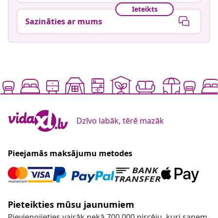
Ieteikts
Sazināties ar mums
Dzīvo labāk, tērē mazāk
Pieejamās maksājumu metodes
Pieteikties mūsu jaunumiem
Pievienojieties vairāk nekā 700 000 pircēju, kuri saņem