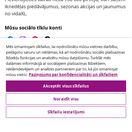
iknedēļas piedāvājumus, sezonas akcijas un jaunumus
no vidaXL.
Mūsu sociālo tīklu konti
Mēs izmantojam sīkfailus, lai nodrošinātu mūsu vietnes darbību,
pielāgotu saturu un reklāmas, kā arī nodrošinātu sociālo plašsaziņas
Atteikties no līguma
līdzekļu funkcijas un analizētu mūsu datplūsmu. Turklāt mēs
Iesniegt pieprasījumu par atteikšanos no
dalāmies informācijā ar sociālajiem plašsaziņas līdzekļiem,
reklāmdevējiem un analīzes partneriem par to, kā jūs izmantojat
pasūtījuma.
mūsu vietni.
Paziņojums par konfidencialitāti un sīkfailiem
Atteikties no līguma
Akceptēt visus sīkfailus
Noraidīt visu
klientu apkalpoanaš
Sīkfailu iestatījumi
Uzņēmējdarbība