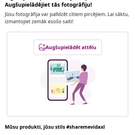
Augšupielādējiet tās fotogrāfiju!
Jūsu fotogrāfija var palīdzēt citiem pircējiem. Lai sāktu,
izmantojiet zemāk esošo saiti!
Augšupielādēt attēlu
Mūsu produkti, jūsu stils #sharemevidaxl