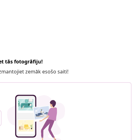
t tās fotogrāfiju!
 izmantojiet zemāk esošo saiti!