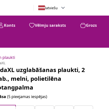
latviešu
Konts
Vēlmju saraksts
Grozs
 plaukti
daXL
idaXL uzglabāšanas plaukti, 2
ab., melni, polietilēna
otangpalma
āsa
(5 pieejamas iespējas)