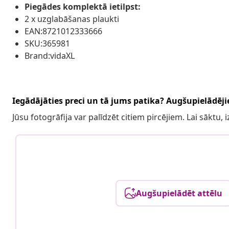
Piegādes komplektā ietilpst:
2 x uzglabāšanas plaukti
EAN:8721012333666
SKU:365981
Brand:vidaXL
Iegādājāties preci un tā jums patika? Augšupielādējie
Jūsu fotogrāfija var palīdzēt citiem pircējiem. Lai sāktu,
Augšupielādēt attēlu