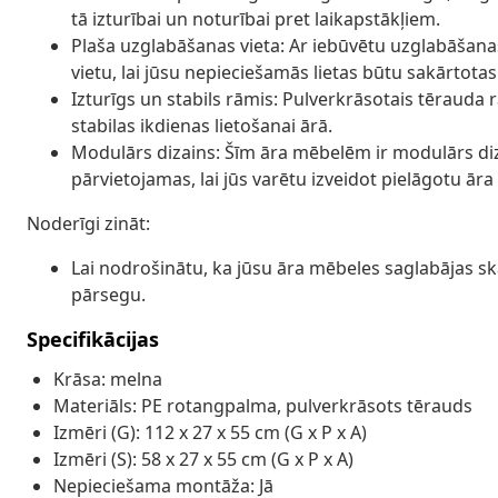
tā izturībai un noturībai pret laikapstākļiem.
Plaša uzglabāšanas vieta: Ar iebūvētu uzglabāšan
vietu, lai jūsu nepieciešamās lietas būtu sakārtotas
Izturīgs un stabils rāmis: Pulverkrāsotais tērauda 
stabilas ikdienas lietošanai ārā.
Modulārs dizains: Šīm āra mēbelēm ir modulārs dizai
pārvietojamas, lai jūs varētu izveidot pielāgotu ār
Noderīgi zināt:
Lai nodrošinātu, ka jūsu āra mēbeles saglabājas sk
pārsegu.
Specifikācijas
Krāsa: melna
Materiāls: PE rotangpalma, pulverkrāsots tērauds
Izmēri (G): 112 x 27 x 55 cm (G x P x A)
Izmēri (S): 58 x 27 x 55 cm (G x P x A)
Nepieciešama montāža: Jā