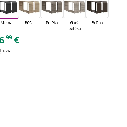
Melna
Bēša
Pelēka
Gaiši
Brūna
pelēka
99
6
€
ļ. PVN