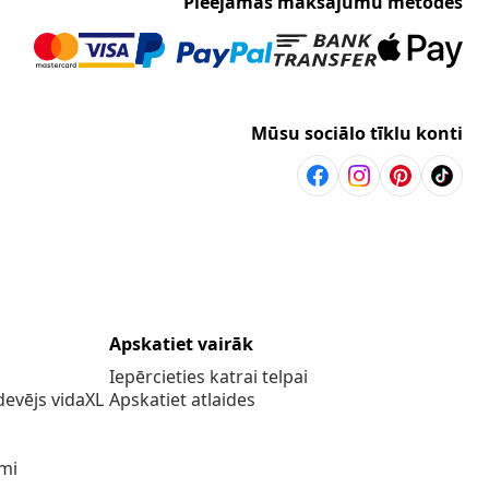
Pieejamās maksājumu metodes
Mūsu sociālo tīklu konti
Apskatiet vairāk
Iepērcieties katrai telpai
evējs vidaXL
Apskatiet atlaides
umi