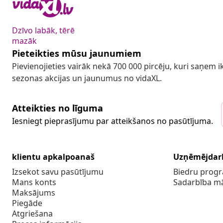
Dzīvo labāk, tērē
mazāk
Pieteikties mūsu jaunumiem
Pievienojieties vairāk nekā 700 000 pircēju, kuri saņem
sezonas akcijas un jaunumus no vidaXL.
Atteikties no līguma
Iesniegt pieprasījumu par atteikšanos no pasūtījuma.
klientu apkalpoanaš
Uzņēmējdar
Izsekot savu pasūtījumu
Biedru pro
Mans konts
Sadarbība m
Maksājums
Piegāde
Atgriešana