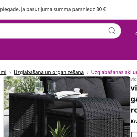
iegāde, ja pasūtījuma summa pārsniedz 80 €
umi
Uzglabāšana un organizēšana
Uzglabāšanas āķi un
vi
v
g
r
Kr