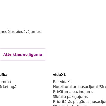
 iknedēļas piedāvājumus,
Atteikties no līguma
bība
vidaXL
gramma
Par vidaXL
ārketingā
Noteikumi un nosacījumi Pārd
Privātuma paziņojums
Sīkfailu paziņojums
Prioritārās piegādes nosacīj