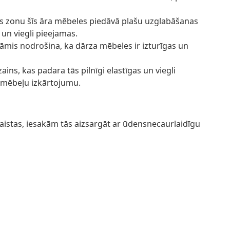
as zonu šīs āra mēbeles piedāvā plašu uzglabāšanas
 un viegli pieejamas.
rāmis nodrošina, ka dārza mēbeles ir izturīgas un
ns, kas padara tās pilnīgi elastīgas un viegli
a mēbeļu izkārtojumu.
aistas, iesakām tās aizsargāt ar ūdensnecaurlaidīgu