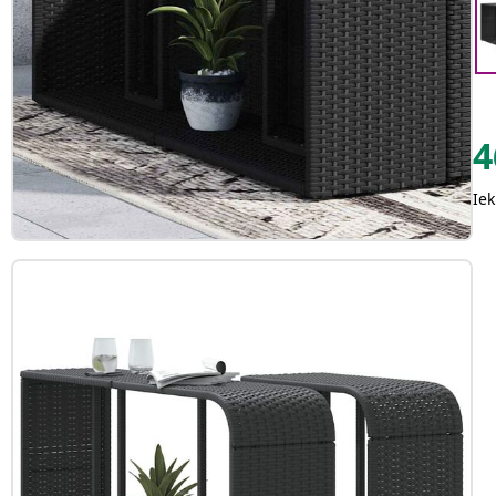
4
Iek