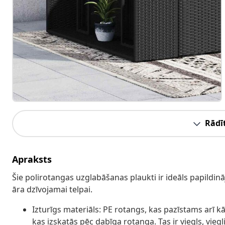
Rādīt
Apraksts
Šie polirotangas uzglabāšanas plaukti ir ideāls papildi
āra dzīvojamai telpai.
Izturīgs materiāls: PE rotangs, kas pazīstams arī kā
kas izskatās pēc dabīga rotanga. Tas ir viegls, vieg