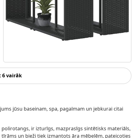
 6 vairāk
nājums jūsu baseinam, spa, pagalmam un jebkurai citai
 polirotangs, ir izturīgs, mazprasīgs sintētisks materiāls,
li tīrāms un bieži tiek izmantots āra mēbelēm, pateicoties