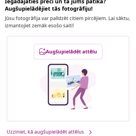
Iegādājāties preci un tā jums patika?
Augšupielādējiet tās fotogrāfiju!
Jūsu fotogrāfija var palīdzēt citiem pircējiem. Lai sāktu,
izmantojiet zemāk esošo saiti!
Augšupielādēt attēlu
Uzziniet, kā augšupielādēt attēlus