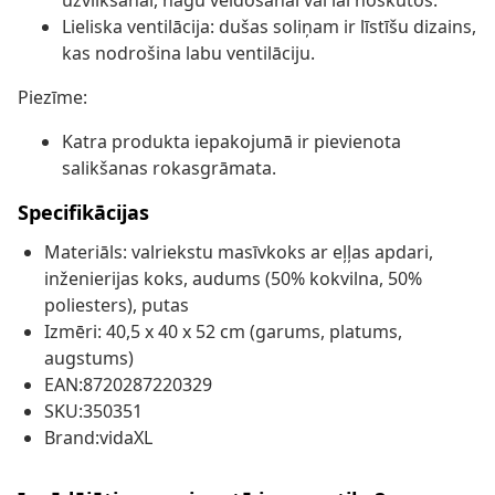
uzvilkšanai, nagu veidošanai vai lai noskūtos.
Lieliska ventilācija: dušas soliņam ir līstīšu dizains,
kas nodrošina labu ventilāciju.
Piezīme:
Katra produkta iepakojumā ir pievienota
salikšanas rokasgrāmata.
Specifikācijas
Materiāls: valriekstu masīvkoks ar eļļas apdari,
inženierijas koks, audums (50% kokvilna, 50%
poliesters), putas
Izmēri: 40,5 x 40 x 52 cm (garums, platums,
augstums)
EAN:8720287220329
SKU:350351
Brand:vidaXL