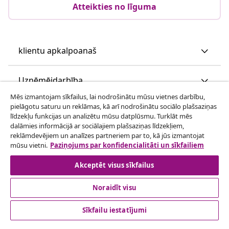
Atteikties no līguma
klientu apkalpoanaš
Uzņēmējdarbība
Mēs izmantojam sīkfailus, lai nodrošinātu mūsu vietnes darbību,
pielāgotu saturu un reklāmas, kā arī nodrošinātu sociālo plašsaziņas
vidaXL
līdzekļu funkcijas un analizētu mūsu datplūsmu. Turklāt mēs
dalāmies informācijā ar sociālajiem plašsaziņas līdzekļiem,
reklāmdevējiem un analīzes partneriem par to, kā jūs izmantojat
Apskatiet vairāk
mūsu vietni.
Paziņojums par konfidencialitāti un sīkfailiem
Akceptēt visus sīkfailus
Noraidīt visu
Sīkfailu iestatījumi
© 2008-2026 vidaXL www.vidaxl.lv ir vidaXL Marketplace