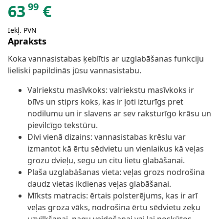
99
63
€
Iekļ. PVN
Apraksts
Koka vannasistabas ķeblītis ar uzglabāšanas funkciju
lieliski papildinās jūsu vannasistabu.
Valriekstu masīvkoks: valriekstu masīvkoks ir
blīvs un stiprs koks, kas ir ļoti izturīgs pret
nodilumu un ir slavens ar sev raksturīgo krāsu un
pievilcīgo tekstūru.
Divi vienā dizains: vannasistabas krēslu var
izmantot kā ērtu sēdvietu un vienlaikus kā veļas
grozu dvieļu, segu un citu lietu glabāšanai.
Plaša uzglabāšanas vieta: veļas grozs nodrošina
daudz vietas ikdienas veļas glabāšanai.
Mīksts matracis: ērtais polsterējums, kas ir arī
veļas groza vāks, nodrošina ērtu sēdvietu zeķu