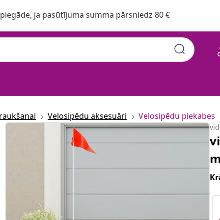
iegāde, ja pasūtījuma summa pārsniedz 80 €
raukšanai
Velosipēdu aksesuāri
Velosipēdu piekabes
vi
v
m
Kr