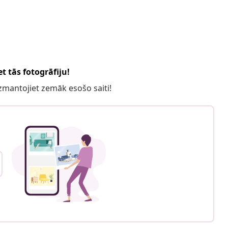
t tās fotogrāfiju!
 izmantojiet zemāk esošo saiti!