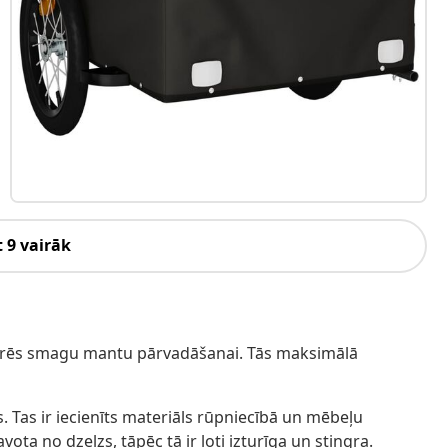
 9 vairāk
noderēs smagu mantu pārvadāšanai. Tās maksimālā
ls. Tas ir iecienīts materiāls rūpniecībā un mēbeļu
ota no dzelzs, tāpēc tā ir ļoti izturīga un stingra.