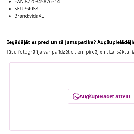
EAN:8720845826314
SKU:94088
Brand:vidaXL
Iegādājāties preci un tā jums patika? Augšupielādējie
Jūsu fotogrāfija var palīdzēt citiem pircējiem. Lai sāktu,
Augšupielādēt attēlu