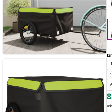
Iz
1
8
Iek