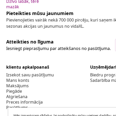
Dzīvo labāk, tērē
mazāk
Pieteikties mūsu jaunumiem
Pievienojieties vairāk nekā 700 000 pircēju, kuri saņem
sezonas akcijas un jaunumus no vidaXL.
Atteikties no līguma
Iesniegt pieprasījumu par atteikšanos no pasūtījuma.
klientu apkalpoanaš
Uzņēmējdar
Izsekot savu pasūtījumu
Biedru pro
Mans konts
Sadarbība m
Maksājums
Piegāde
Atgriešana
Preces informācija
Pasūtījums
Mēs izmantojam sīkfailus, lai nodrošinātu mūsu vietnes darbību, p