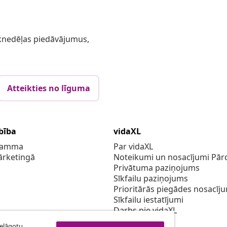
 iknedēļas piedāvājumus,
Atteikties no līguma
bība
vidaXL
gramma
Par vidaXL
ārketingā
Noteikumi un nosacījumi Pārd
Privātuma paziņojums
Sīkfailu paziņojums
Prioritārās piegādes nosacīj
Sīkfailu iestatījumi
Darbs pie vidaXL
Drošības
ielāgotu