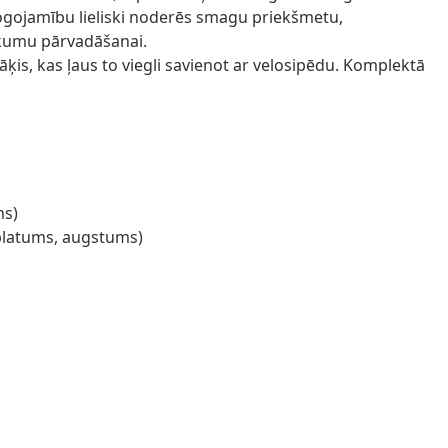
slogojamību lieliski noderēs smagu priekšmetu,
rkumu pārvadāšanai.
ķis, kas ļaus to viegli savienot ar velosipēdu. Komplektā
ms)
 platums, augstums)