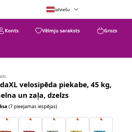
latviešu
Konts
Vēlmju saraksts
Grozs
daXL
idaXL velosipēda piekabe, 45 kg,
elna un zaļa, dzelzs
āsa
(7 pieejamas iespējas)