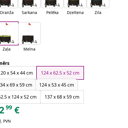
Oranža
Sarkana
Pelēka
Dzeltena
Zila
Zaļa
Melna
mērs
120 x 54 x 44 cm
124 x 62.5 x 52 cm
34 x 69 x 59 cm
124 x 53 x 45 cm
62.5 x 124 x 52 cm
137 x 68 x 59 cm
99
2
€
ļ. PVN