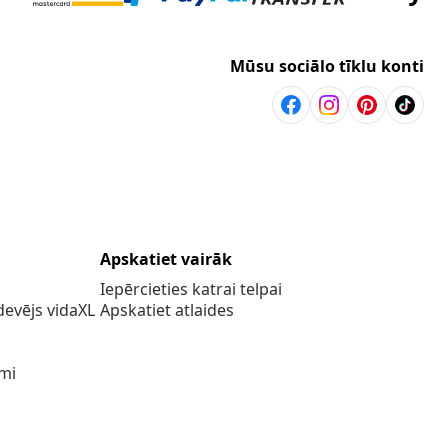
Mūsu sociālo tīklu konti
Apskatiet vairāk
Iepērcieties katrai telpai
evējs vidaXL
Apskatiet atlaides
umi