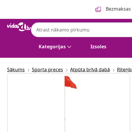
Iepriekšējais
Nākamais
Bezmaksas p
Kategorijas
Izsoles
Sākums
Sporta preces
Atpūta brīvā dabā
Riteņb