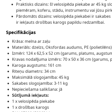
Praktisks dizains: šī velosipēda piekabe ar 45 kg 
piemēram, koferu, stādu, instrumentu vai jūsu pi
Pārdomāts dizains: velosipēda piekabei ir sakabes ā
ir iekļauts drošības karogs papildu redzamībai.
Specifikācijas
Krāsa: melna ar zaļu
Materiāls: dzelzs, Oksfordas audums, PE (polietilēns)
Izmēri: 124 x 62,5 x 52 cm (garums, platums, augstu
Kravas nodalījuma izmērs: 70 x 50 x 36 cm (garums,
Karoga augstums: 161 cm
Riteņu diametrs: 34 cm
Maksimālā slogojamība: 45 kg
Sakabes slogojamība: 3-11 kg
Nepieciešama salikšana: jā
Sūtījumā iekļauts:
1 x velosipēda piekabe
1 x drošības karogs