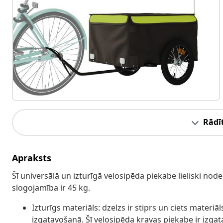
Rādīt
Apraksts
Šī universālā un izturīgā velosipēda piekabe lieliski 
slogojamība ir 45 kg.
Izturīgs materiāls: dzelzs ir stiprs un ciets materiā
izgatavošanā. Šī velosipēda kravas piekabe ir izgatav