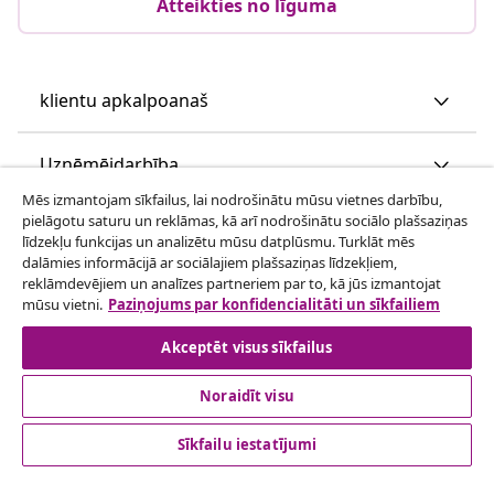
Atteikties no līguma
klientu apkalpoanaš
Uzņēmējdarbība
Mēs izmantojam sīkfailus, lai nodrošinātu mūsu vietnes darbību,
pielāgotu saturu un reklāmas, kā arī nodrošinātu sociālo plašsaziņas
vidaXL
līdzekļu funkcijas un analizētu mūsu datplūsmu. Turklāt mēs
dalāmies informācijā ar sociālajiem plašsaziņas līdzekļiem,
reklāmdevējiem un analīzes partneriem par to, kā jūs izmantojat
Apskatiet vairāk
mūsu vietni.
Paziņojums par konfidencialitāti un sīkfailiem
Akceptēt visus sīkfailus
Noraidīt visu
Sīkfailu iestatījumi
© 2008-2026 vidaXL www.vidaxl.lv ir vidaXL Marketplace
Europe B.V. tīmekļa vietne