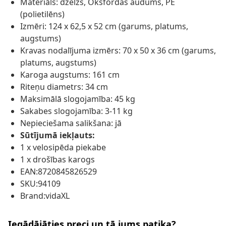
Materiāls: dzelzs, Oksfordas audums, PE
(polietilēns)
Izmēri: 124 x 62,5 x 52 cm (garums, platums,
augstums)
Kravas nodalījuma izmērs: 70 x 50 x 36 cm (garums,
platums, augstums)
Karoga augstums: 161 cm
Riteņu diametrs: 34 cm
Maksimālā slogojamība: 45 kg
Sakabes slogojamība: 3-11 kg
Nepieciešama salikšana: jā
Sūtījumā iekļauts:
1 x velosipēda piekabe
1 x drošības karogs
EAN:8720845826529
SKU:94109
Brand:vidaXL
Iegādājāties preci un tā jums patika?