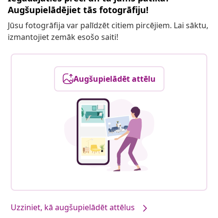
Augšupielādējiet tās fotogrāfiju!
Jūsu fotogrāfija var palīdzēt citiem pircējiem. Lai sāktu,
izmantojiet zemāk esošo saiti!
Augšupielādēt attēlu
Uzziniet, kā augšupielādēt attēlus