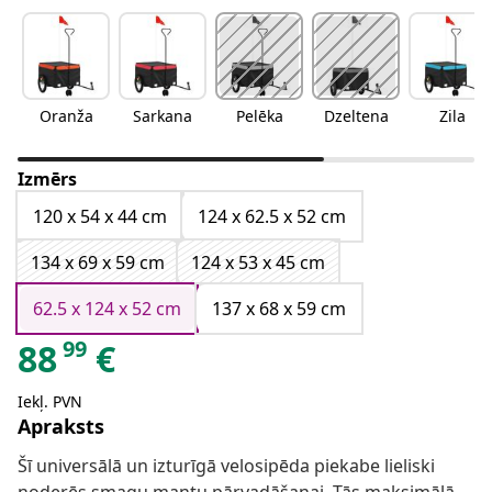
Oranža
Sarkana
Pelēka
Dzeltena
Zila
Izmērs
120 x 54 x 44 cm
124 x 62.5 x 52 cm
134 x 69 x 59 cm
124 x 53 x 45 cm
62.5 x 124 x 52 cm
137 x 68 x 59 cm
99
88
€
Iekļ. PVN
Apraksts
Šī universālā un izturīgā velosipēda piekabe lieliski