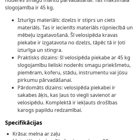
noderēs smagu mantu pārvadāšanai. Tās maksimālā
slogojamība ir 45 kg.
Izturīgs materiāls: dzelzs ir stiprs un ciets
materiāls. Tas ir iecienīts materiāls rūpniecībā un
mēbeļu izgatavošanā. Šī velosipēda kravas
piekabe ir izgatavota no dzelzs, tāpēc tā ir ļoti
izturīga un stingra.
Praktisks dizains: šī velosipēda piekabe ar 45 kg
slogojamību lieliski noderēs smagu priekšmetu,
piemēram, koferu, stādu, instrumentu vai jūsu
pirkumu pārvadāšanai.
Pārdomāts dizains: velosipēda piekabei ir
sakabes āķis, kas ļaus to viegli savienot ar
velosipēdu. Komplektā ir iekļauts drošības
karogs papildu redzamībai.
Specifikācijas
Krāsa: melna ar zaļu