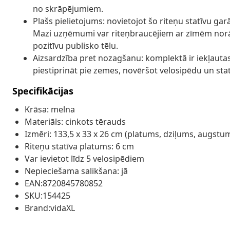
no skrāpējumiem.
Plašs pielietojums: novietojot šo riteņu statīvu gar
Mazi uzņēmumi var riteņbraucējiem ar zīmēm norādīt
pozitīvu publisko tēlu.
Aizsardzība pret nozagšanu: komplektā ir iekļautas
piestiprināt pie zemes, novēršot velosipēdu un stat
Specifikācijas
Krāsa: melna
Materiāls: cinkots tērauds
Izmēri: 133,5 x 33 x 26 cm (platums, dziļums, augstu
Riteņu statīva platums: 6 cm
Var ievietot līdz 5 velosipēdiem
Nepieciešama salikšana: jā
EAN:8720845780852
SKU:154425
Brand:vidaXL