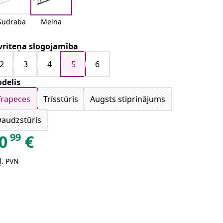
Sudraba
Melna
vriteņa slogojamība
2
3
4
5
6
delis
Trapeces
Trīsstūris
Augsts stiprinājums
audzstūris
99
0
€
ļ. PVN