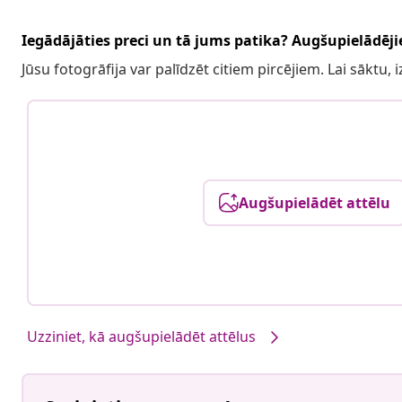
Iegādājāties preci un tā jums patika? Augšupielādējie
Jūsu fotogrāfija var palīdzēt citiem pircējiem. Lai sāktu,
Augšupielādēt attēlu
Uzziniet, kā augšupielādēt attēlus