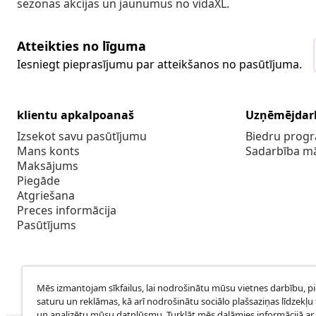
sezonas akcijas un jaunumus no vidaXL.
Atteikties no līguma
Iesniegt pieprasījumu par atteikšanos no pasūtījuma.
klientu apkalpoanaš
Uzņēmējdar
Izsekot savu pasūtījumu
Biedru pro
Mans konts
Sadarbība m
Maksājums
Piegāde
Atgriešana
Preces informācija
Pasūtījums
Mēs izmantojam sīkfailus, lai nodrošinātu mūsu vietnes darbību, p
saturu un reklāmas, kā arī nodrošinātu sociālo plašsaziņas līdzekļu 
un analizētu mūsu datplūsmu. Turklāt mēs dalāmies informācijā ar 