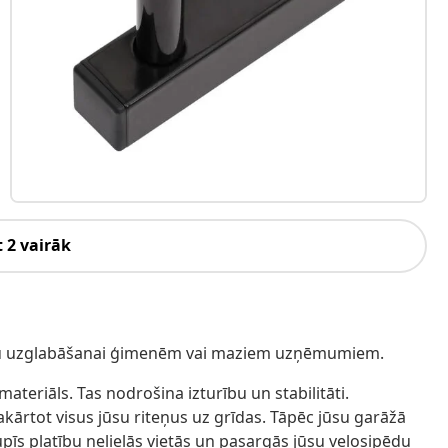
 2 vairāk
riteņu uzglabāšanai ģimenēm vai maziem uzņēmumiem.
 materiāls. Tas nodrošina izturību un stabilitāti.
 sakārtot visus jūsu riteņus uz grīdas. Tāpēc jūsu garāžā
pīs platību nelielās vietās un pasargās jūsu velosipēdu