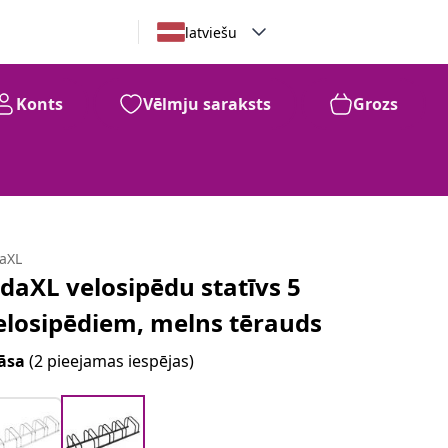
latviešu
Konts
Vēlmju saraksts
Grozs
daXL
idaXL velosipēdu statīvs 5
elosipēdiem, melns tērauds
āsa
(2 pieejamas iespējas)