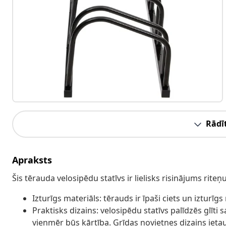
Rādīt
Apraksts
Šis tērauda velosipēdu statīvs ir lielisks risinājums 
Izturīgs materiāls: tērauds ir īpaši ciets un izturīgs
Praktisks dizains: velosipēdu statīvs palīdzēs glīti
vienmēr būs kārtība. Grīdas novietnes dizains ietau