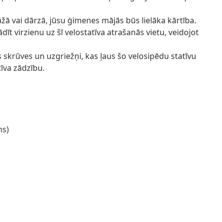
āžā vai dārzā, jūsu ģimenes mājās būs lielāka kārtība.
 virzienu uz šī velostatīva atrašanās vietu, veidojot
 skrūves un uzgriežņi, kas ļaus šo velosipēdu statīvu
īva zādzību.
ms)