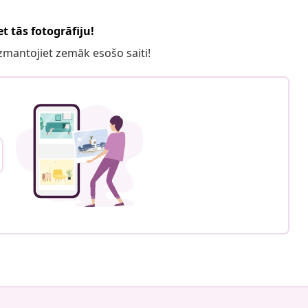
t tās fotogrāfiju!
 izmantojiet zemāk esošo saiti!