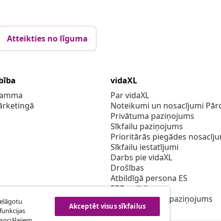
Atteikties no līguma
bība
vidaXL
gramma
Par vidaXL
ārketingā
Noteikumi un nosacījumi Pārd
Privātuma paziņojums
Sīkfailu paziņojums
Prioritārās piegādes nosacīj
Sīkfailu iestatījumi
Darbs pie vidaXL
Drošības
Atbildīgā persona ES
EPR politiku
Piekļūstamības paziņojums
ielāgotu
Akceptēt visus sīkfailus
funkcijas
sociālajiem