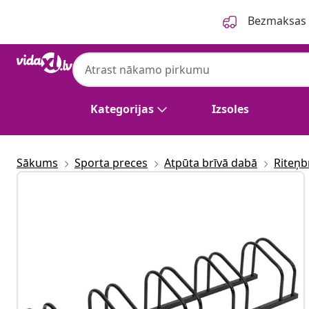
Iepriekšējais
Nākamais
Bezmaksas p
Kategorijas
Izsoles
Sākums
Sporta preces
Atpūta brīvā dabā
Riteņb