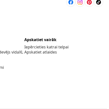
Apskatiet vairāk
Iepērcieties katrai telpai
evējs vidaXL
Apskatiet atlaides
umi