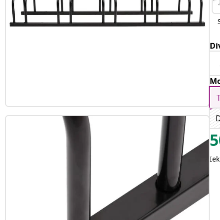
Di
Mo
D
5
Iek