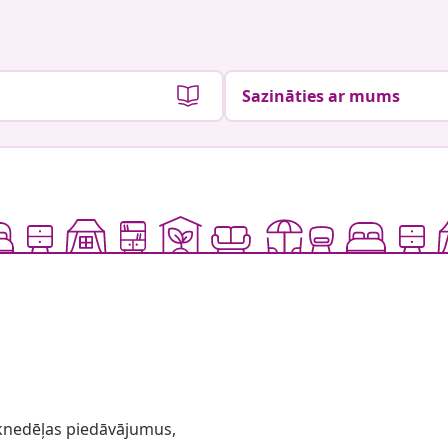
Sazināties ar mums
 iknedēļas piedāvājumus,