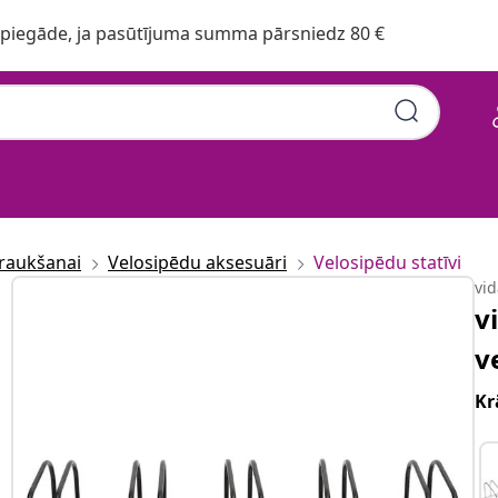
iegāde, ja pasūtījuma summa pārsniedz 80 €
raukšanai
Velosipēdu aksesuāri
Velosipēdu statīvi
vi
v
v
Kr