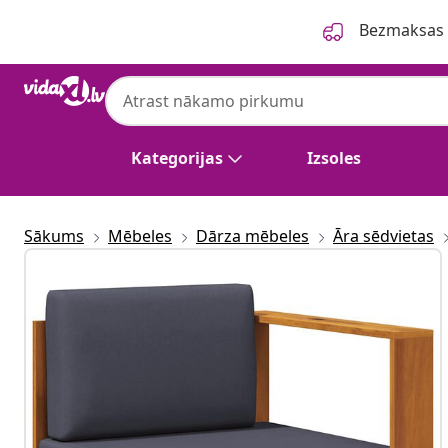
Iepriekšējais
Nākamais
Bezmaksas p
Kategorijas
Izsoles
Sākums
Mēbeles
Dārza mēbeles
Āra sēdvietas