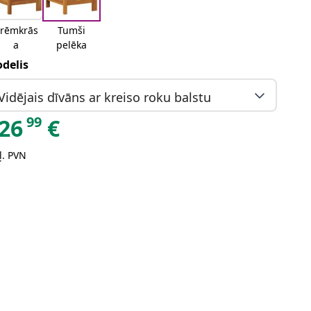
rēmkrās
Tumši
a
pelēka
delis
Vidējais dīvāns ar kreiso roku balstu
99
26
€
ļ. PVN