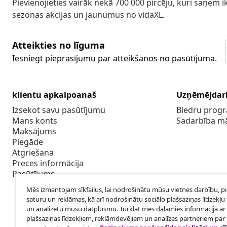
Pievienojieties vairāk nekā 700 000 pircēju, kuri saņem
sezonas akcijas un jaunumus no vidaXL.
Atteikties no līguma
Iesniegt pieprasījumu par atteikšanos no pasūtījuma.
klientu apkalpoanaš
Uzņēmējdar
Izsekot savu pasūtījumu
Biedru pro
Mans konts
Sadarbība m
Maksājums
Piegāde
Atgriešana
Preces informācija
Pasūtījums
Mēs izmantojam sīkfailus, lai nodrošinātu mūsu vietnes darbību, p
saturu un reklāmas, kā arī nodrošinātu sociālo plašsaziņas līdzekļu 
un analizētu mūsu datplūsmu. Turklāt mēs dalāmies informācijā ar 
plašsaziņas līdzekļiem, reklāmdevējiem un analīzes partneriem par t