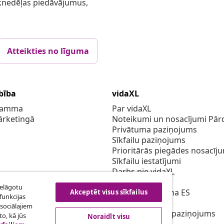
 iknedēļas piedāvājumus,
Atteikties no līguma
bība
vidaXL
gramma
Par vidaXL
ārketingā
Noteikumi un nosacījumi Pārd
Privātuma paziņojums
Sīkfailu paziņojums
Prioritārās piegādes nosacīj
Sīkfailu iestatījumi
Darbs pie vidaXL
Drošības
ielāgotu
Atbildīgā persona ES
Akceptēt visus sīkfailus
funkcijas
EPR politiku
sociālajiem
Piekļūstamības paziņojums
o, kā jūs
Noraidīt visu