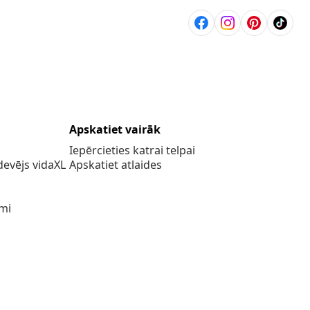
Apskatiet vairāk
Iepērcieties katrai telpai
evējs vidaXL
Apskatiet atlaides
umi