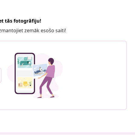
t tās fotogrāfiju!
 izmantojiet zemāk esošo saiti!