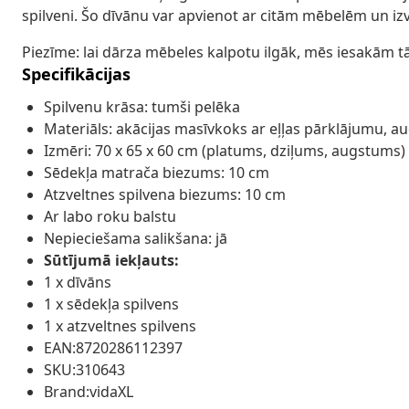
spilveni. Šo dīvānu var apvienot ar citām mēbelēm un iz
Piezīme: lai dārza mēbeles kalpotu ilgāk, mēs iesakām t
Specifikācijas
Spilvenu krāsa: tumši pelēka
Materiāls: akācijas masīvkoks ar eļļas pārklājumu, a
Izmēri: 70 x 65 x 60 cm (platums, dziļums, augstums)
Sēdekļa matrača biezums: 10 cm
Atzveltnes spilvena biezums: 10 cm
Ar labo roku balstu
Nepieciešama salikšana: jā
Sūtījumā iekļauts:
1 x dīvāns
1 x sēdekļa spilvens
1 x atzveltnes spilvens
EAN:8720286112397
SKU:310643
Brand:vidaXL