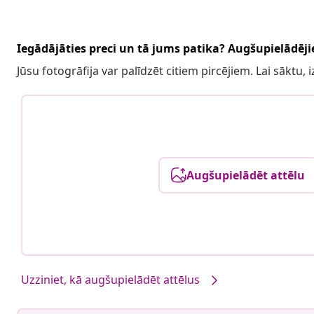
Iegādājāties preci un tā jums patika? Augšupielādējie
Jūsu fotogrāfija var palīdzēt citiem pircējiem. Lai sāktu,
Augšupielādēt attēlu
Uzziniet, kā augšupielādēt attēlus