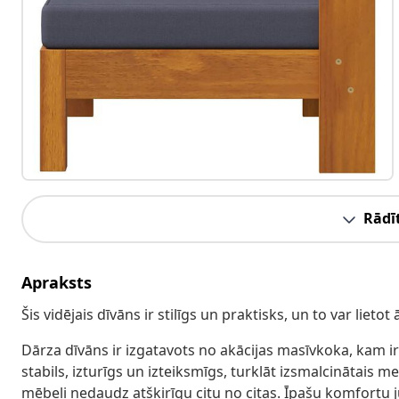
Rādīt
Apraksts
Šis vidējais dīvāns ir stilīgs un praktisks, un to var lie
Dārza dīvāns ir izgatavots no akācijas masīvkoka, kam ir 
stabils, izturīgs un izteiksmīgs, turklāt izsmalcinātais 
mēbeli nedaudz atšķirīgu citu no citas. Īpašu komfortu 