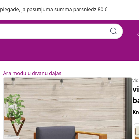
iegāde, ja pasūtījuma summa pārsniedz 80 €
Āra moduļu dīvānu daļas
vi
v
b
Kr