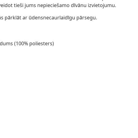
veidot tieši jums nepieciešamo dīvānu izvietojumu.
ās pārklāt ar ūdensnecaurlaidīgu pārsegu.
udums (100% poliesters)