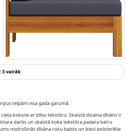
 3 vairāk
tot ārpus telpām visa gada garumā.
cieta koksne ar blīvu tekstūru. Skaistā dizaina dīvāns ir
meistara darbs un skaistā koka tekstūra padara katru
jums nodrošinās dīvāna roku balsts un biezi polsterētie