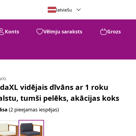
latviešu
Konts
Vēlmju saraksts
Grozs
daXL
idaXL vidējais dīvāns ar 1 roku
alstu, tumši pelēks, akācijas koks
āsa
(2 pieejamas iespējas)