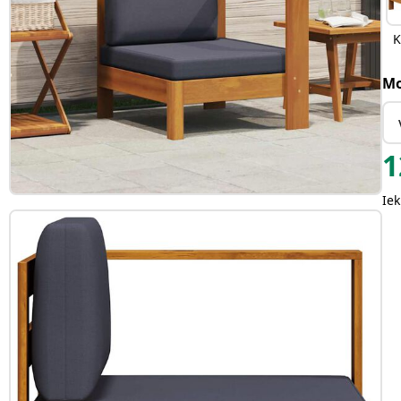
K
Mo
1
Iek