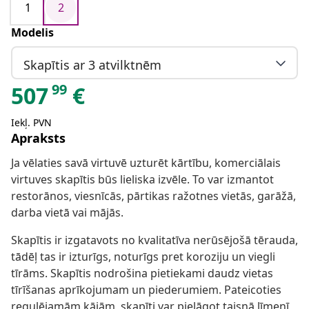
1
2
Modelis
Skapītis ar 3 atvilktnēm
99
507
€
Iekļ. PVN
Apraksts
Ja vēlaties savā virtuvē uzturēt kārtību, komerciālais
virtuves skapītis būs lieliska izvēle. To var izmantot
restorānos, viesnīcās, pārtikas ražotnes vietās, garāžā,
darba vietā vai mājās.
Skapītis ir izgatavots no kvalitatīva nerūsējošā tērauda,
tādēļ tas ir izturīgs, noturīgs pret koroziju un viegli
tīrāms. Skapītis nodrošina pietiekami daudz vietas
tīrīšanas aprīkojumam un piederumiem. Pateicoties
regulējamām kājām, skapīti var pielāgot taisnā līmenī