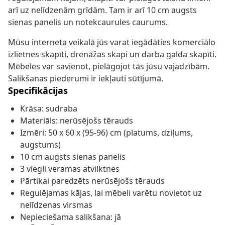
arī uz nelīdzenām grīdām. Tam ir arī 10 cm augsts
sienas panelis un notekcaurules caurums.
Mūsu interneta veikalā jūs varat iegādāties komerciālo
izlietnes skapīti, drenāžas skapi un darba galda skapīti.
Mēbeles var savienot, pielāgojot tās jūsu vajadzībām.
Salikšanas piederumi ir iekļauti sūtījumā.
Specifikācijas
Krāsa: sudraba
Materiāls: nerūsējošs tērauds
Izmēri: 50 x 60 x (95-96) cm (platums, dziļums,
augstums)
10 cm augsts sienas panelis
3 viegli veramas atvilktnes
Pārtikai paredzēts nerūsējošs tērauds
Regulējamas kājas, lai mēbeli varētu novietot uz
nelīdzenas virsmas
Nepieciešama salikšana: jā