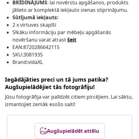
BRĪDINĀJUMS
: lai novērstu apgāšanos, produkts
jālieto ar komplektā iekļauto sienas stiprinājumu.
Sūtījumā iekļauts:
2 x virtuves skapīši
Sīkāku informāciju par mēbeļu apgāšanās
novēršanu varat atrast
šeit
EAN:8720286642115
SKU:3081935
Brand:vidaXL
Iegādājāties preci un tā jums patika?
Augšupielādējiet tās fotogrāfiju!
Jūsu fotogrāfija var palīdzēt citiem pircējiem. Lai sāktu,
izmantojiet zemāk esošo saiti!
Augšupielādēt attēlu