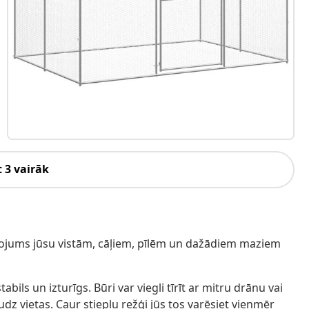
 3 vairāk
ožogojums jūsu vistām, cāļiem, pīlēm un dažādiem maziem
abils un izturīgs. Būri var viegli tīrīt ar mitru drānu vai
z vietas. Caur stiepļu režģi jūs tos varēsiet vienmēr