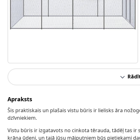
Rādīt
Apraksts
Šis praktiskais un plašais vistu būris ir lielisks āra n
dzīvniekiem.
Vistu būris ir izgatavots no cinkota tērauda, tādēļ tas ir st
krāna ūdeni, un tajā jūsu mājputniem būs pietiekami daud