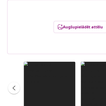
Augšupielādēt attēlu