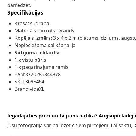
pārredzēt.
Specifikācijas
Krāsa: sudraba
Materiāls: cinkots tērauds
Kopējais izmērs: 3 x 4 x 2 m (platums, dziļums, augs
Nepieciešama salikšana: jā
Sūtījumā iekļauts:
1 x vistu būris
1 x pagarinājuma rāmis
EAN:8720286844878
SKU:3095464
Brand:vidaXL
Iegādājāties preci un tā jums patika? Augšupielādējie
Jūsu fotogrāfija var palīdzēt citiem pircējiem. Lai sāktu,