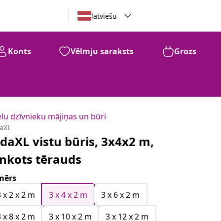
latviešu
Konts
Vēlmju saraksts
Grozs
elu dzīvnieku mājiņas un būri
daXL
idaXL vistu būris, 3x4x2 m,
inkots tērauds
mērs
3 x 2 x 2 m
3 x 4 x 2 m
3 x 6 x 2 m
3 x 8 x 2 m
3 x 10 x 2 m
3 x 12 x 2 m