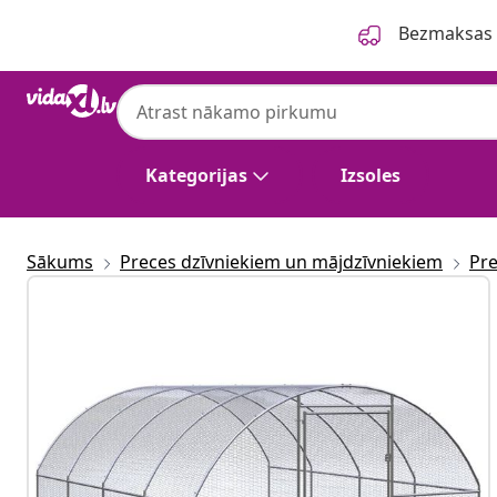
Iepriekšējais
Nākamais
Bezmaksas p
Kategorijas
Izsoles
Sākums
Preces dzīvniekiem un mājdzīvniekiem
Pre