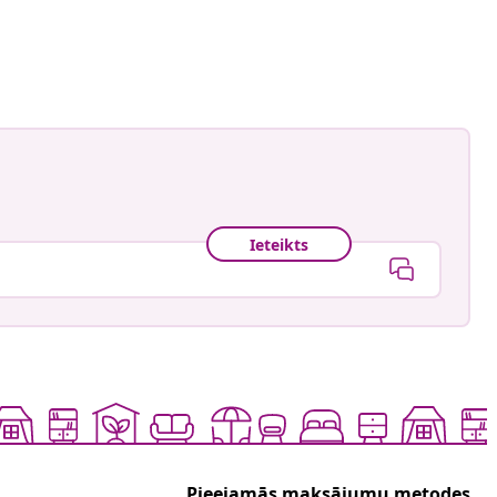
is
Ieteikts
Pieejamās maksājumu metodes