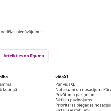
 iknedēļas piedāvājumus,
Atteikties no līguma
bība
vidaXL
gramma
Par vidaXL
ārketingā
Noteikumi un nosacījumi Pārd
Privātuma paziņojums
Sīkfailu paziņojums
Prioritārās piegādes nosacīj
Sīkfailu iestatījumi