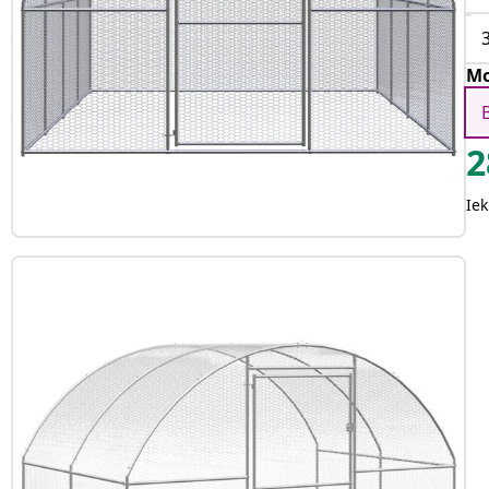
Mo
2
Iek