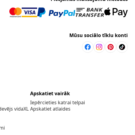
Mūsu sociālo tīklu konti
Apskatiet vairāk
Iepērcieties katrai telpai
evējs vidaXL
Apskatiet atlaides
umi