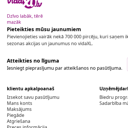
Dzīvo labāk, tērē
mazāk
Pieteikties mūsu jaunumiem
Pievienojieties vairāk nekā 700 000 pircēju, kuri saņem
sezonas akcijas un jaunumus no vidaXL.
Atteikties no līguma
Iesniegt pieprasījumu par atteikšanos no pasūtījuma.
klientu apkalpoanaš
Uzņēmējdar
Izsekot savu pasūtījumu
Biedru pro
Mans konts
Sadarbība m
Maksājums
Piegāde
Atgriešana
Preces informācija