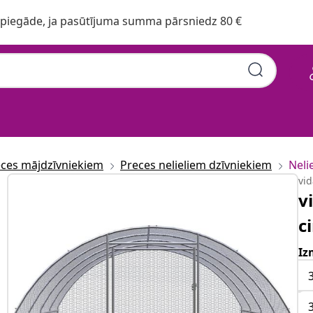
iegāde, ja pasūtījuma summa pārsniedz 80 €
ces mājdzīvniekiem
Preces nelieliem dzīvniekiem
Neli
vi
v
c
Iz