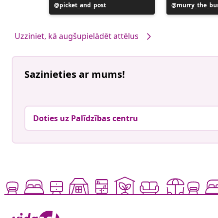
Ierakstu
picket_and_post
Ierakstu
murry_the_bu
publicējis
publicējis
Uzziniet, kā augšupielādēt attēlus
Sazinieties ar mums!
Doties uz Palīdzības centru