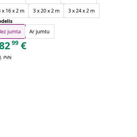
3 x 16 x 2 m
3 x 20 x 2 m
3 x 24 x 2 m
delis
Bez jumta
Ar jumtu
99
82
€
ļ. PVN