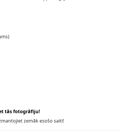
tums)
t tās fotogrāfiju!
 izmantojiet zemāk esošo saiti!