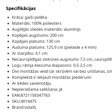
Specifikācijas
Krāsa: gaiši pelēka
Materiāls: 100% poliesters
Augšējās sliedes materiāls: alumīnijs
Kopējais augstums: 200 cm
Kopējais platums: 130 cm
Auduma platums: 125,9 cm (pielaide ± 4 mm)
Ar starpību: 4,1 cm
Necaurspīdīgas sloksnes augstums 7,5 cm, caurspīdī
Logu rāmja biezuma diapazons: 0,5-2,5 cm
Divi montāžas veidi (ar skrūvēm vai bez urbšanas, i
Komplektā ir iekļauti montāžas piederumi
Ar ķēdes savienotāju
Nepieciešama salikšana: jā
EAN:8721158347763
SKU:4014475
Brand:vidaXL