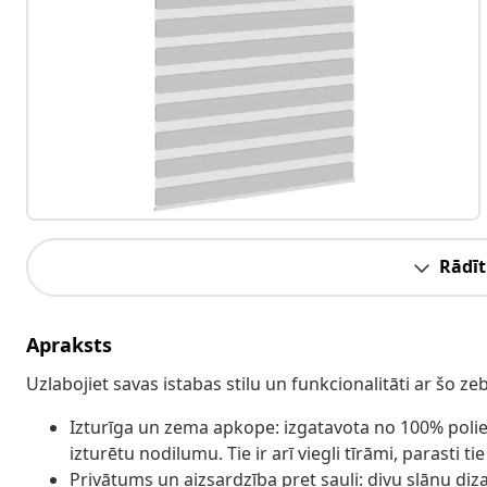
Rādīt
Apraksts
Uzlabojiet savas istabas stilu un funkcionalitāti ar šo z
Izturīga un zema apkope: izgatavota no 100% polieste
izturētu nodilumu. Tie ir arī viegli tīrāmi, parasti t
Privātums un aizsardzība pret sauli: divu slāņu di