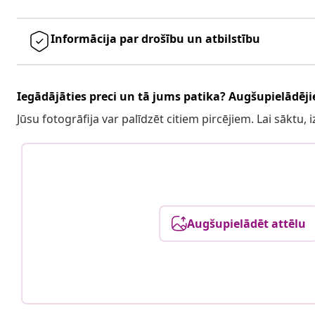
Informācija par drošību un atbilstību
Iegādājāties preci un tā jums patika? Augšupielādējie
Jūsu fotogrāfija var palīdzēt citiem pircējiem. Lai sāktu,
Augšupielādēt attēlu