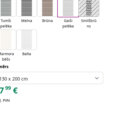
Tumši
Melna
Brūna
Gaiši
Smilšbrū
pelēka
pelēka
ns
Marmora
Balta
bēšs
mērs
130 x 200 cm
99
7
€
ļ. PVN