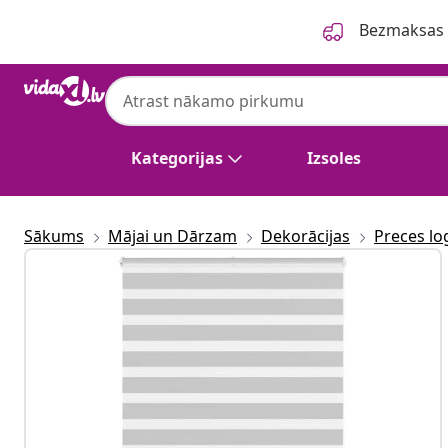
Iepriekšējais
Nākamais
Bezmaksas p
Kategorijas
Izsoles
Sākums
Mājai un Dārzam
Dekorācijas
Preces l