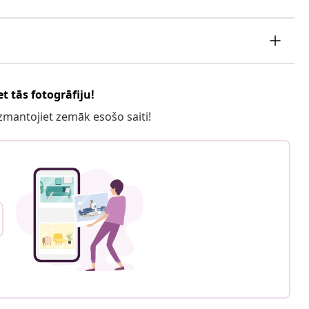
t tās fotogrāfiju!
 izmantojiet zemāk esošo saiti!