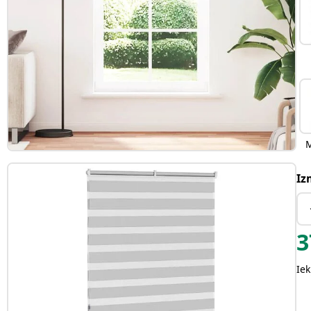
Iz
3
Iek