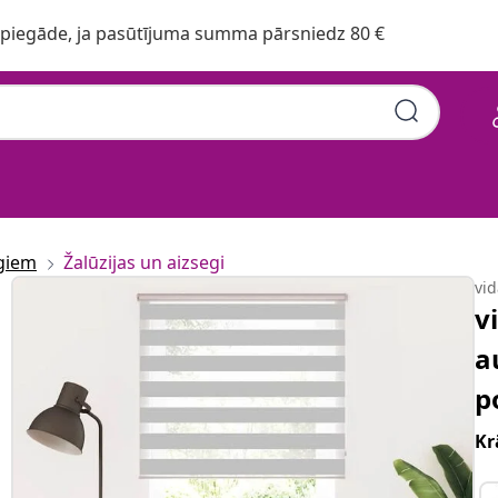
iegāde, ja pasūtījuma summa pārsniedz 80 €
ogiem
Žalūzijas un aizsegi
vi
v
a
p
Kr