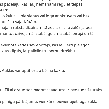
des pacēlāju, kas ļauj nemanāmi regulēt telpas
otam.
llo žalūziju pie sienas vai loga ar skrūvēm vai bez
 no jūsu vajadzībām.
najam raksta dizainam, šī zebras rullo žalūzija bez
zmantot dzīvojamā istabā, guļamistabā, birojā un tā
evienots ķēdes savienotājs, kas ļauj ērti pielāgot
klas klipsis, lai palielinātu bērnu drošību.
Auklas var aptīties ap bērna kaklu.
jumu. Tikai draudzīgs padoms: audums ir nedaudz šaurāks
a pilnīgu pārklājumu, vienkārši pievienojiet loga stikla