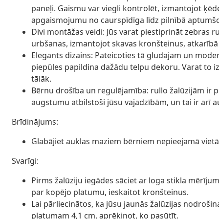
paneļi. Gaismu var viegli kontrolēt, izmantojot ķē
apgaismojumu no caurspīdīga līdz pilnībā aptumš
Divi montāžas veidi: Jūs varat piestiprināt zebras ru
urbšanas, izmantojot skavas kronšteinus, atkarībā
Elegants dizains: Pateicoties tā gludajam un moder
piepūles papildina dažādu telpu dekoru. Varat to i
tālāk.
Bērnu drošība un regulējamība: rullo žalūzijām ir pi
augstumu atbilstoši jūsu vajadzībām, un tai ir arī au
Brīdinājums:
Glabājiet auklas maziem bērniem nepieejamā vietā. 
Svarīgi:
Pirms žalūziju iegādes sāciet ar loga stikla mērī
par kopējo platumu, ieskaitot kronšteinus.
Lai pārliecinātos, ka jūsu jaunās žalūzijas nodrošin
platumam 4,1 cm, aprēķinot, ko pasūtīt.