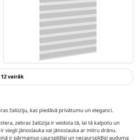
 12 vairāk
ebras žalūziju, kas piedāvā privātumu un eleganci.
ra, zebras žalūzija ir veidota tā, lai tā kalpotu un
ie ir viegli jānoslauka vai jānoslauka ar mitru drānu.
zainā ir pārmaiņus caurspīdīgi un necaurspīdīgi auduma