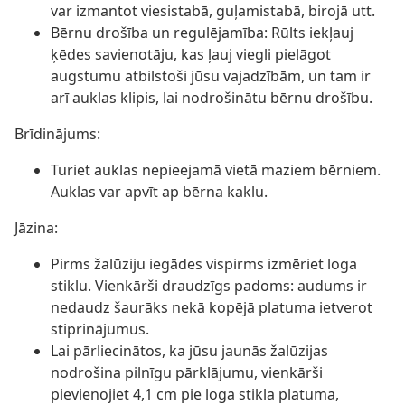
var izmantot viesistabā, guļamistabā, birojā utt.
Bērnu drošība un regulējamība: Rūlts iekļauj
ķēdes savienotāju, kas ļauj viegli pielāgot
augstumu atbilstoši jūsu vajadzībām, un tam ir
arī auklas klipis, lai nodrošinātu bērnu drošību.
Brīdinājums:
Turiet auklas nepieejamā vietā maziem bērniem.
Auklas var apvīt ap bērna kaklu.
Jāzina:
Pirms žalūziju iegādes vispirms izmēriet loga
stiklu. Vienkārši draudzīgs padoms: audums ir
nedaudz šaurāks nekā kopējā platuma ietverot
stiprinājumus.
Lai pārliecinātos, ka jūsu jaunās žalūzijas
nodrošina pilnīgu pārklājumu, vienkārši
pievienojiet 4,1 cm pie loga stikla platuma,