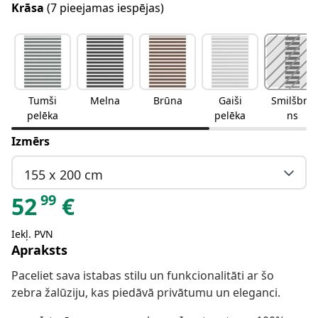
Krāsa
(7 pieejamas iespējas)
Tumši
Melna
Brūna
Gaiši
Smilšbrū
pelēka
pelēka
ns
Izmērs
155 x 200 cm
99
52
€
Iekļ. PVN
Apraksts
Paceliet sava istabas stilu un funkcionalitāti ar šo
zebra žalūziju, kas piedāvā privātumu un eleganci.