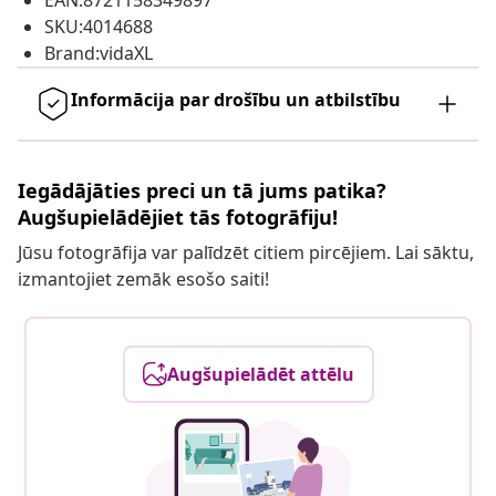
EAN:8721158349897
SKU:4014688
Brand:vidaXL
Informācija par drošību un atbilstību
Iegādājāties preci un tā jums patika?
Augšupielādējiet tās fotogrāfiju!
Jūsu fotogrāfija var palīdzēt citiem pircējiem. Lai sāktu,
izmantojiet zemāk esošo saiti!
Augšupielādēt attēlu