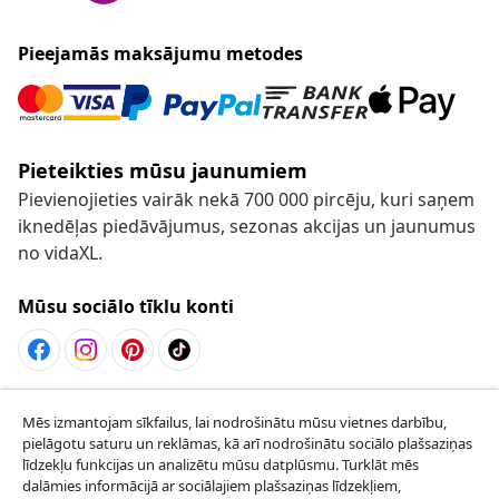
Pieejamās maksājumu metodes
Pieteikties mūsu jaunumiem
Pievienojieties vairāk nekā 700 000 pircēju, kuri saņem
iknedēļas piedāvājumus, sezonas akcijas un jaunumus
no vidaXL.
Mūsu sociālo tīklu konti
Atteikties no līguma
Mēs izmantojam sīkfailus, lai nodrošinātu mūsu vietnes darbību,
Iesniegt pieprasījumu par atteikšanos no
pielāgotu saturu un reklāmas, kā arī nodrošinātu sociālo plašsaziņas
līdzekļu funkcijas un analizētu mūsu datplūsmu. Turklāt mēs
pasūtījuma.
dalāmies informācijā ar sociālajiem plašsaziņas līdzekļiem,