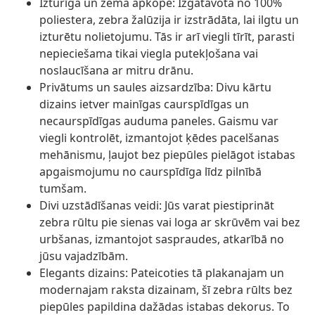
Izturīga un zema apkope: Izgatavota no 100%
poliestera, zebra žalūzija ir izstrādāta, lai ilgtu un
izturētu nolietojumu. Tās ir arī viegli tīrīt, parasti
nepieciešama tikai viegla putekļošana vai
noslaucīšana ar mitru drānu.
Privātums un saules aizsardzība: Divu kārtu
dizains ietver mainīgas caurspīdīgas un
necaurspīdīgas auduma paneles. Gaismu var
viegli kontrolēt, izmantojot ķēdes pacelšanas
mehānismu, ļaujot bez piepūles pielāgot istabas
apgaismojumu no caurspīdīga līdz pilnībā
tumšam.
Divi uzstādīšanas veidi: Jūs varat piestiprināt
zebra rūltu pie sienas vai loga ar skrūvēm vai bez
urbšanas, izmantojot saspraudes, atkarībā no
jūsu vajadzībām.
Elegants dizains: Pateicoties tā plakanajam un
modernajam raksta dizainam, šī zebra rūlts bez
piepūles papildina dažādas istabas dekorus. To