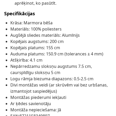
aprēķinot, ko pasūtīt.
Specifikācijas
Krāsa: Marmora bēša
Materiāls: 100% poliesters
Augšējā sliedes materiāls: Alumīnijs
Kopējais augstums: 200 cm
Kopējais platums: 155 cm
Auduma platums: 150.9 cm (tolerances ± 4 mm)
Atšķirība: 4.1 cm
Nepārredzamu sloksņu augstums 7.5 cm,
caurspīdīgu sloksņu 5 cm
Logu rāmja biezuma diapazons: 0.5-2.5 cm
Divi montāžas veidi (ar skrūvēm vai bez urbšanas,
izmantojot saspiedējus)
Montāžas piederumi iekļauti
Ar ķēdes savienotāju
Montāža nepieciešama: Jā