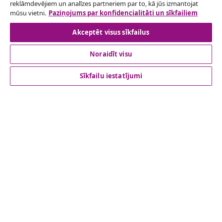
reklāmdevējiem un analīzes partneriem par to, kā jūs izmantojat
Atteikties no līguma
mūsu vietni.
Paziņojums par konfidencialitāti un sīkfailiem
Akceptēt visus sīkfailus
Noraidīt visu
klientu apkalpoanaš
Sīkfailu iestatījumi
Uzņēmējdarbība
vidaXL
Apskatiet vairāk
© 2008-2026 vidaXL www.vidaxl.lv ir vidaXL Marketplace