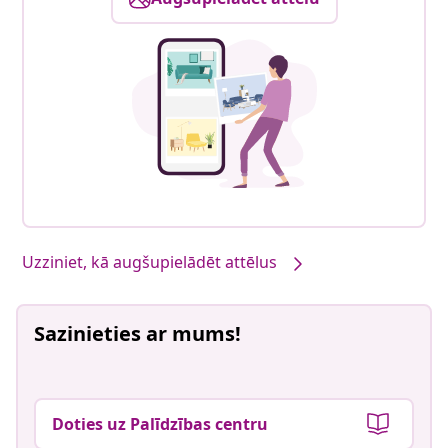
Uzziniet, kā augšupielādēt attēlus
Sazinieties ar mums!
Doties uz Palīdzības centru