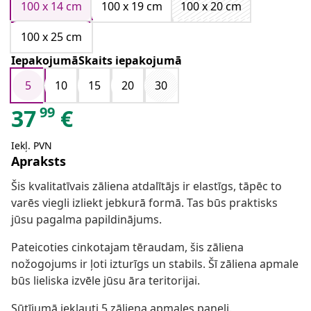
100 x 14 cm
100 x 19 cm
100 x 20 cm
100 x 25 cm
IepakojumāSkaits iepakojumā
5
10
15
20
30
99
37
€
Iekļ. PVN
Apraksts
Šis kvalitatīvais zāliena atdalītājs ir elastīgs, tāpēc to
varēs viegli izliekt jebkurā formā. Tas būs praktisks
jūsu pagalma papildinājums.
Pateicoties cinkotajam tēraudam, šis zāliena
nožogojums ir ļoti izturīgs un stabils. Šī zāliena apmale
būs lieliska izvēle jūsu āra teritorijai.
Sūtījumā iekļauti 5 zāliena apmales paneļi.