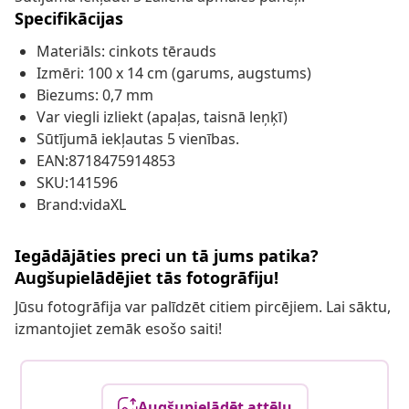
Specifikācijas
Materiāls: cinkots tērauds
Izmēri: 100 x 14 cm (garums, augstums)
Biezums: 0,7 mm
Var viegli izliekt (apaļas, taisnā leņķī)
Sūtījumā iekļautas 5 vienības.
EAN:8718475914853
SKU:141596
Brand:vidaXL
Iegādājāties preci un tā jums patika?
Augšupielādējiet tās fotogrāfiju!
Jūsu fotogrāfija var palīdzēt citiem pircējiem. Lai sāktu,
izmantojiet zemāk esošo saiti!
Augšupielādēt attēlu