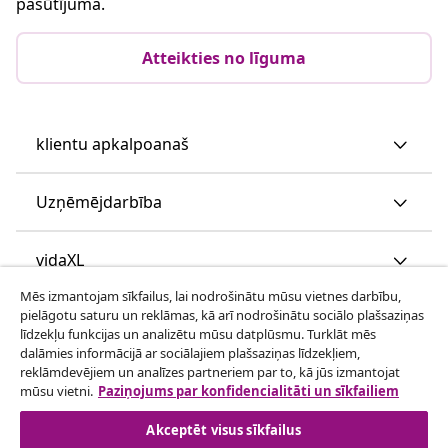
pasūtījuma.
Atteikties no līguma
klientu apkalpoanaš
Uzņēmējdarbība
vidaXL
Mēs izmantojam sīkfailus, lai nodrošinātu mūsu vietnes darbību,
pielāgotu saturu un reklāmas, kā arī nodrošinātu sociālo plašsaziņas
Apskatiet vairāk
līdzekļu funkcijas un analizētu mūsu datplūsmu. Turklāt mēs
dalāmies informācijā ar sociālajiem plašsaziņas līdzekļiem,
reklāmdevējiem un analīzes partneriem par to, kā jūs izmantojat
mūsu vietni.
Paziņojums par konfidencialitāti un sīkfailiem
Akceptēt visus sīkfailus