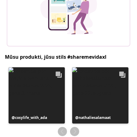
Mūsu produkti, jūsu stils #sharemevidaxl
Ierakstu
cosylife_with_ada
Ierakstu
nathaliesalamaat
publicējis
publicējis