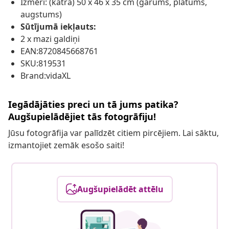
Izmēri: (katra) 50 x 46 x 35 cm (garums, platums,
augstums)
Sūtījumā iekļauts:
2 x mazi galdiņi
EAN:8720845668761
SKU:819531
Brand:vidaXL
Iegādājāties preci un tā jums patika?
Augšupielādējiet tās fotogrāfiju!
Jūsu fotogrāfija var palīdzēt citiem pircējiem. Lai sāktu,
izmantojiet zemāk esošo saiti!
Augšupielādēt attēlu