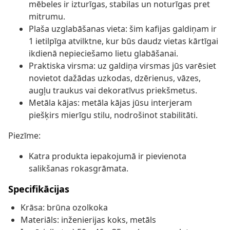
mēbeles ir izturīgas, stabilas un noturīgas pret
mitrumu.
Plaša uzglabāšanas vieta: šim kafijas galdiņam ir
1 ietilpīga atvilktne, kur būs daudz vietas kārtīgai
ikdienā nepieciešamo lietu glabāšanai.
Praktiska virsma: uz galdiņa virsmas jūs varēsiet
novietot dažādas uzkodas, dzērienus, vāzes,
augļu traukus vai dekoratīvus priekšmetus.
Metāla kājas: metāla kājas jūsu interjeram
piešķirs mierīgu stilu, nodrošinot stabilitāti.
Piezīme:
Katra produkta iepakojumā ir pievienota
salikšanas rokasgrāmata.
Specifikācijas
Krāsa: brūna ozolkoka
Materiāls: inženierijas koks, metāls