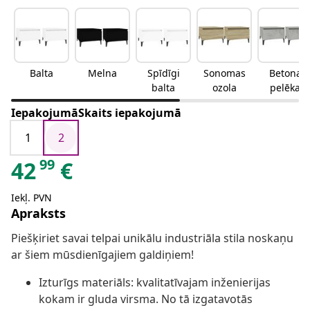
Balta
Melna
Spīdīgi
Sonomas
Betona
balta
ozola
pelēka
IepakojumāSkaits iepakojumā
1
2
99
42
€
Iekļ. PVN
Apraksts
Piešķiriet savai telpai unikālu industriāla stila noskaņu
ar šiem mūsdienīgajiem galdiņiem!
Izturīgs materiāls: kvalitatīvajam inženierijas
kokam ir gluda virsma. No tā izgatavotās