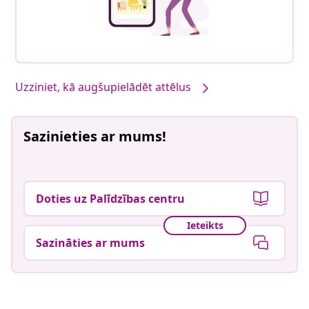
Uzziniet, kā augšupielādēt attēlus
Sazinieties ar mums!
Doties uz Palīdzības centru
Ieteikts
Sazināties ar mums