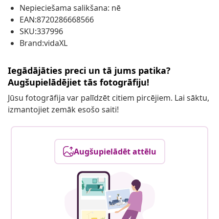
Nepieciešama salikšana: nē
EAN:8720286668566
SKU:337996
Brand:vidaXL
Iegādājāties preci un tā jums patika?
Augšupielādējiet tās fotogrāfiju!
Jūsu fotogrāfija var palīdzēt citiem pircējiem. Lai sāktu,
izmantojiet zemāk esošo saiti!
Augšupielādēt attēlu