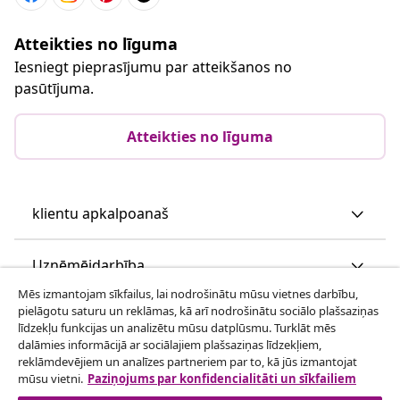
Atteikties no līguma
Iesniegt pieprasījumu par atteikšanos no
pasūtījuma.
Atteikties no līguma
klientu apkalpoanaš
Uzņēmējdarbība
Mēs izmantojam sīkfailus, lai nodrošinātu mūsu vietnes darbību,
pielāgotu saturu un reklāmas, kā arī nodrošinātu sociālo plašsaziņas
vidaXL
līdzekļu funkcijas un analizētu mūsu datplūsmu. Turklāt mēs
dalāmies informācijā ar sociālajiem plašsaziņas līdzekļiem,
reklāmdevējiem un analīzes partneriem par to, kā jūs izmantojat
Apskatiet vairāk
mūsu vietni.
Paziņojums par konfidencialitāti un sīkfailiem