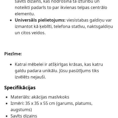
savīts dizains, kas nodrošina tā izturību un
noteikti padarīs to par ikvienas telpas centrālo
elementu.
Universāls pielietojums:
viesistabas galdiņu var
izmantot kā ķeblīti, telefona statīvu, naktsgaldiņu
un citos veidos.
Piezīme:
Katrai mēbelei ir atšķirīgas krāsas, kas katru
galdu padara unikālu. Jūsu pasūtījums tiks
izvēlēts nejauši.
Specifikācijas
Materiāls: akācijas masīvkoks
Izmēri: 35 x 35 x 55 cm (garums, platums,
augstums)
Savīts dizains