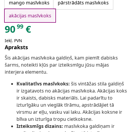
mango masīvkoks
pārstrādāts masīvkoks
akācijas masīvkoks
99
90
€
Iekļ. PVN
Apraksts
Šis akācijas masīvkoka galdiņš, kam piemīt dabisks
šarms, noteikti kļūs par izteiksmīgu jūsu mājas
interjera elementu.
Kvalitatīvs masīvkoks:
šis vintāžas stila galdiņš
ir izgatavots no akācijas masīvkoka. Akācijas koks
ir skaists, dabisks materiāls. Lai padarītu to
izturīgāku un vieglāk tīrāmu, apstrādājiet tā
virsmu ar eļļu, vasku vai laku. Akācijas koksne ir
blīva un izturīga tropu cietkoksne.
Izteiksmīgs dizains:
masīvkoka galdiņam ir