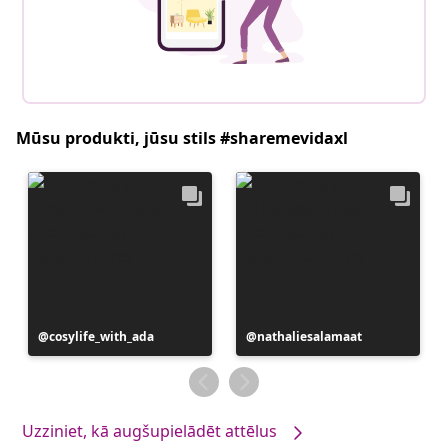
Mūsu produkti, jūsu stils #sharemevidaxl
Ierakstu
cosylife_with_ada
Ierakstu
nathaliesalamaat
publicējis
publicējis
Uzziniet, kā augšupielādēt attēlus