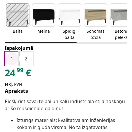
Balta
Melna
Spīdīgi
Sonomas
Betona
balta
ozola
pelēka
Iepakojumā
1
2
99
24
€
Iekļ. PVN
Apraksts
Piešķiriet savai telpai unikālu industriāla stila noskaņu
ar šo mūsdienīgo galdiņu!
Izturīgs materiāls: kvalitatīvajam inženierijas
kokam ir gluda virsma. No tā izgatavotās