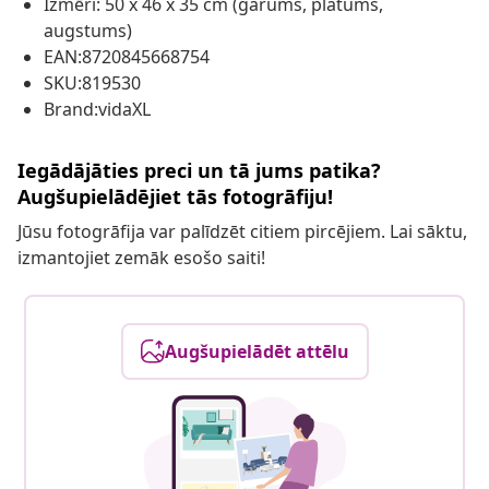
Izmēri: 50 x 46 x 35 cm (garums, platums,
augstums)
EAN:8720845668754
SKU:819530
Brand:vidaXL
Iegādājāties preci un tā jums patika?
Augšupielādējiet tās fotogrāfiju!
Jūsu fotogrāfija var palīdzēt citiem pircējiem. Lai sāktu,
izmantojiet zemāk esošo saiti!
Augšupielādēt attēlu