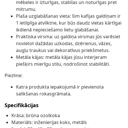
mēbeles ir izturīgas, stabilas un noturīgas pret
mitrumu.
Plaša uzglabāšanas vieta: šim kafijas galdiņam ir
1 ietilpīga atvilktne, kur būs daudz vietas kārtīgai
ikdienā nepieciešamo lietu glabāšanai.
Praktiska virsma: uz galdiņa virsmas jūs varēsiet
novietot dažādas uzkodas, dzērienus, vāzes,
augļu traukus vai dekoratīvus priekšmetus.
Metāla kājas: metāla kājas jūsu interjeram
piešķirs mierīgu stilu, nodrošinot stabilitāti.
Piezīme:
Katra produkta iepakojumā ir pievienota
salikšanas rokasgrāmata.
Specifikācijas
Krāsa: brūna ozolkoka
Materiāls: inženierijas koks, metāls