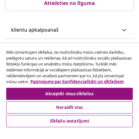
Atteikties no līguma
klientu apkalpoanaš
Uzņēmējdarbība
Mēs izmantojam sīkfailus, lai nodrošinātu mūsu vietnes darbību,
pielāgotu saturu un reklāmas, kā arī nodrošinātu sociālo plašsaziņas
līdzekļu funkcijas un analizētu mūsu datplūsmu. Turklāt mēs
vidaXL
dalāmies informācijā ar sociālajiem plašsaziņas līdzekļiem,
reklāmdevējiem un analīzes partneriem par to, kā jūs izmantojat
mūsu vietni.
Paziņojums par konfidencialitāti un sīkfailiem
Apskatiet vairāk
Akceptēt visus sīkfailus
Noraidīt visu
Sīkfailu iestatījumi
© 2008-2026 vidaXL www.vidaxl.lv ir vidaXL Marketplace