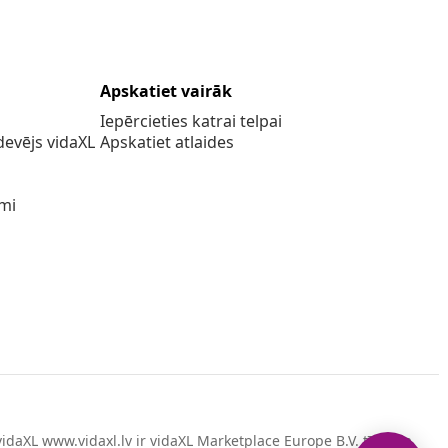
Apskatiet vairāk
Iepērcieties katrai telpai
evējs vidaXL
Apskatiet atlaides
umi
idaXL www.vidaxl.lv ir vidaXL Marketplace Europe B.V. tīmekļa