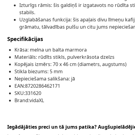
Izturīgs rāmis: šis galdiņš ir izgatavots no rūdīta st
stabils.
Uzglabāšanas funkcija: šis apaļais divu līmeņu kafij
grāmatu, tālvadības pulšu un citu jums nepieciešam
Specifikācijas
Krāsa: melna un balta marmora
Materiāls: rūdīts stikls, pulverkrāsota dzelzs
Kopējais izmērs: 70 x 46 cm (diametrs, augstums)
Stikla biezums: 5 mm
Nepieciešama salikšana: jā
EAN:8720286462171
SKU:331620
Brand:vidaXL
Iegādājāties preci un tā jums patika? Augšupielādējie