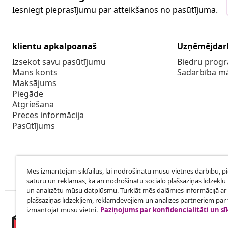
Iesniegt pieprasījumu par atteikšanos no pasūtījuma.
klientu apkalpoanaš
Uzņēmējdar
Izsekot savu pasūtījumu
Biedru pro
Mans konts
Sadarbība m
Maksājums
Piegāde
Atgriešana
Preces informācija
Pasūtījums
Mēs izmantojam sīkfailus, lai nodrošinātu mūsu vietnes darbību, p
saturu un reklāmas, kā arī nodrošinātu sociālo plašsaziņas līdzekļu 
un analizētu mūsu datplūsmu. Turklāt mēs dalāmies informācijā ar 
plašsaziņas līdzekļiem, reklāmdevējiem un analīzes partneriem par t
izmantojat mūsu vietni.
Paziņojums par konfidencialitāti un sī