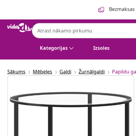
Iepriekšējais
Nākamais
Bezmaksas p
Kategorijas
Izsoles
Sākums
Mēbeles
Galdi
Žurnālgaldi
Papildu ga