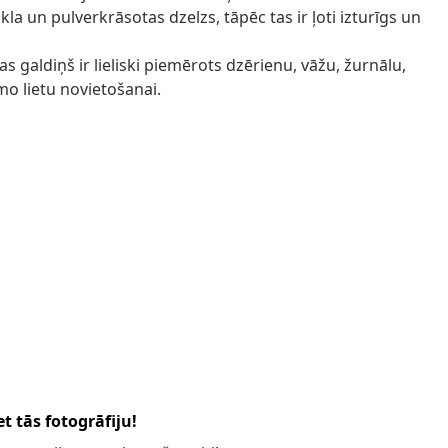
ikla un pulverkrāsotas dzelzs, tāpēc tas ir ļoti izturīgs un
as galdiņš ir lieliski piemērots dzērienu, vāžu, žurnālu,
o lietu novietošanai.
t tās fotogrāfiju!