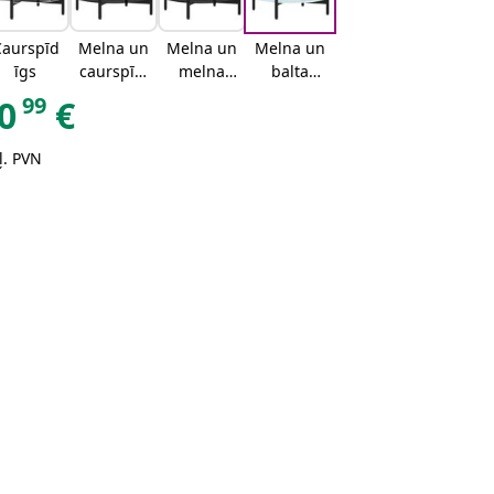
Caurspīd
Melna un
Melna un
Melna un
īgs
caurspīdī
melna
balta
ga
marmora
marmora
99
0
€
ļ. PVN