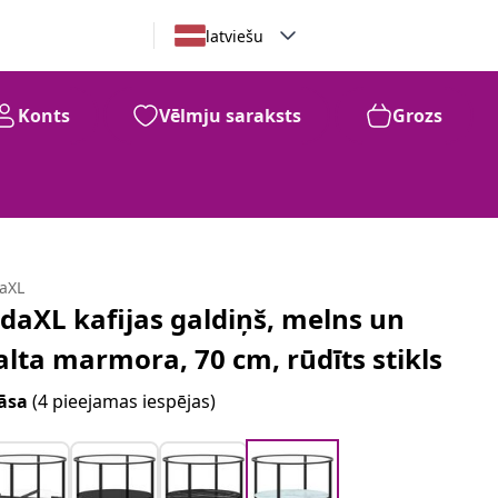
latviešu
Konts
Vēlmju saraksts
Grozs
daXL
idaXL kafijas galdiņš, melns un
alta marmora, 70 cm, rūdīts stikls
āsa
(4 pieejamas iespējas)