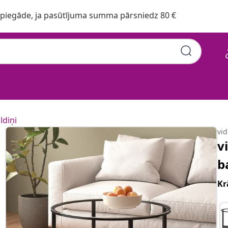
iegāde, ja pasūtījuma summa pārsniedz 80 €
ldiņi
vi
v
b
Kr