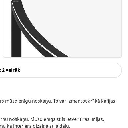
 2 vairāk
irs mūsdienīgu noskaņu. To var izmantot arī kā kafijas
nu noskaņu. Mūsdienīgs stils ietver tīras līnijas,
u kā interjera dizaina stila daļu.