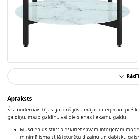
Rādīt
Apraksts
Šis modernais tējas galdiņš jūsu mājas interjeram piešķ
galdiņu, mazo galdiņu vai pie sienas liekamu galdu.
Mūsdienīgs stils: piešķiriet savam interjeram moder
minimālisma stilā ieturētu dizainu un dabisku gaism