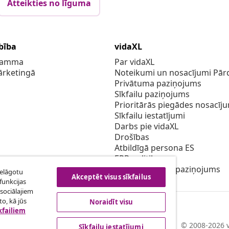
Atteikties no līguma
bība
vidaXL
gramma
Par vidaXL
ārketingā
Noteikumi un nosacījumi Pārd
Privātuma paziņojums
Sīkfailu paziņojums
Prioritārās piegādes nosacīj
Sīkfailu iestatījumi
Darbs pie vidaXL
Drošības
Atbildīgā persona ES
EPR politiku
Piekļūstamības paziņojums
ielāgotu
Akceptēt visus sīkfailus
funkcijas
sociālajiem
o, kā jūs
Noraidīt visu
kfailiem
© 2008-2026 v
Sīkfailu iestatījumi