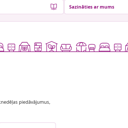
Sazināties ar mums
 iknedēļas piedāvājumus,