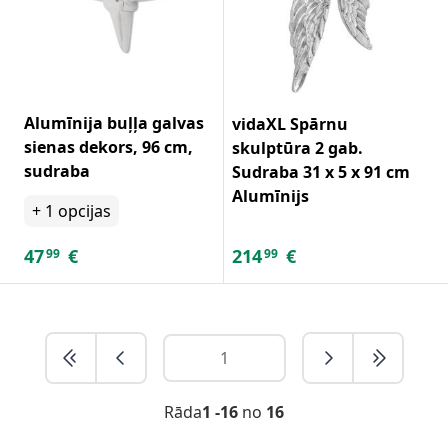
Alumīnija buļļa galvas
vidaXL Spārnu
sienas dekors, 96 cm,
skulptūra 2 gab.
sudraba
Sudraba 31 x 5 x 91 cm
Alumīnijs
+
1
opcijas
47
€
214
€
99
99
Rāda
1 -16
no
16