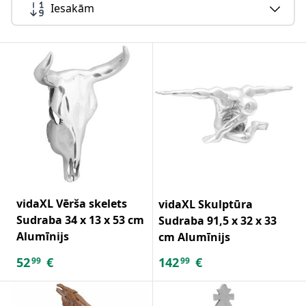
Iesakām
vidaXL Vērša skelets
vidaXL Skulptūra
Sudraba 34 x 13 x 53 cm
Sudraba 91,5 x 32 x 33
Alumīnijs
cm Alumīnijs
52
€
142
€
99
99