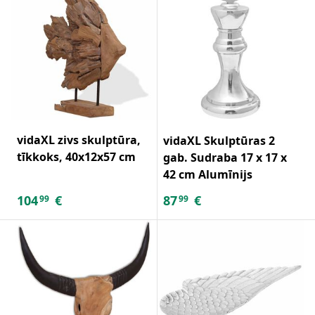
vidaXL zivs skulptūra,
vidaXL Skulptūras 2
tīkkoks, 40x12x57 cm
gab. Sudraba 17 x 17 x
42 cm Alumīnijs
104
€
87
€
99
99