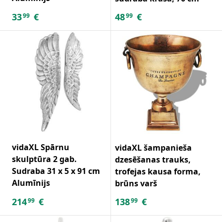
33
€
48
€
99
99
vidaXL Spārnu
vidaXL šampanieša
skulptūra 2 gab.
dzesēšanas trauks,
Sudraba 31 x 5 x 91 cm
trofejas kausa forma,
Alumīnijs
brūns varš
214
€
138
€
99
99