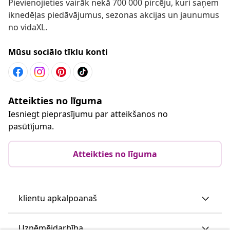
Pievienojieties vairāk nekā 700 000 pircēju, kuri saņem
iknedēļas piedāvājumus, sezonas akcijas un jaunumus
no vidaXL.
Mūsu sociālo tīklu konti
Atteikties no līguma
Iesniegt pieprasījumu par atteikšanos no
pasūtījuma.
Atteikties no līguma
klientu apkalpoanaš
Uzņēmējdarbība