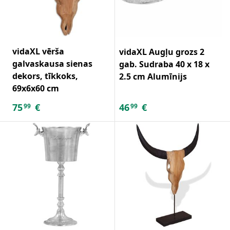
vidaXL vērša
vidaXL Augļu grozs 2
galvaskausa sienas
gab. Sudraba 40 x 18 x
dekors, tīkkoks,
2.5 cm Alumīnijs
69x6x60 cm
75
€
46
€
99
99