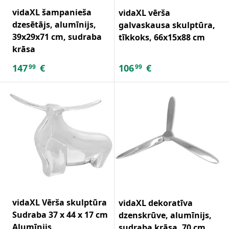
vidaXL šampanieša
vidaXL vērša
dzesētājs, alumīnijs,
galvaskausa skulptūra,
39x29x71 cm, sudraba
tīkkoks, 66x15x88 cm
krāsa
147
€
106
€
99
99
vidaXL Vērša skulptūra
vidaXL dekoratīva
Sudraba 37 x 44 x 17 cm
dzenskrūve, alumīnijs,
Alumīnijs
sudraba krāsa, 70 cm