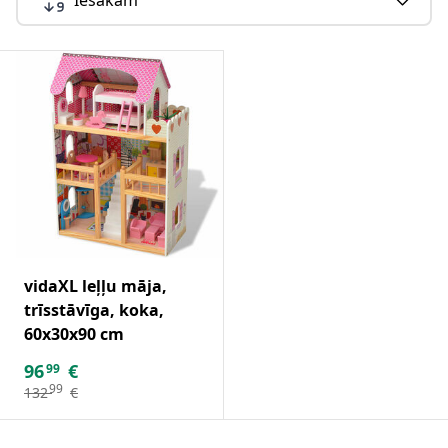
vidaXL leļļu māja,
trīsstāvīga, koka,
60x30x90 cm
96
€
99
99
132
€