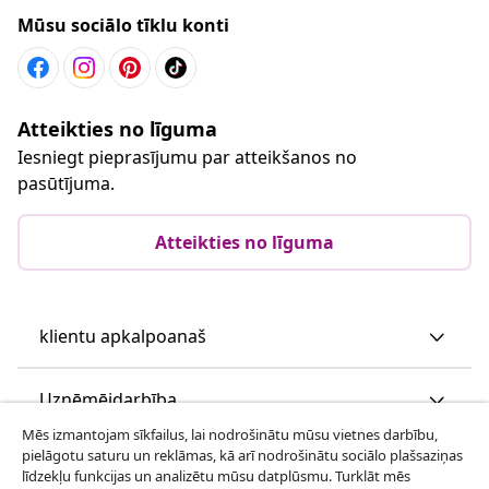
Mūsu sociālo tīklu konti
Atteikties no līguma
Iesniegt pieprasījumu par atteikšanos no
pasūtījuma.
Atteikties no līguma
klientu apkalpoanaš
Uzņēmējdarbība
Mēs izmantojam sīkfailus, lai nodrošinātu mūsu vietnes darbību,
pielāgotu saturu un reklāmas, kā arī nodrošinātu sociālo plašsaziņas
vidaXL
līdzekļu funkcijas un analizētu mūsu datplūsmu. Turklāt mēs