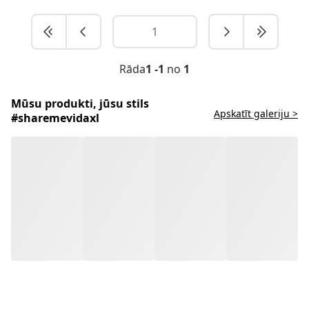
Rāda
1 -1
no
1
Mūsu produkti, jūsu stils
Apskatīt galeriju >
#sharemevidaxl