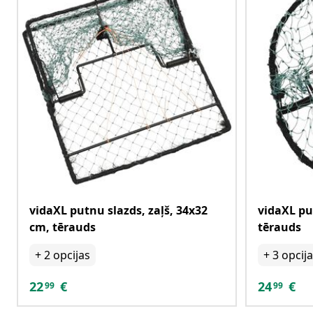
vidaXL putnu slazds, zaļš, 34x32
vidaXL pu
cm, tērauds
tērauds
+
2
opcijas
+
3
opcij
22
€
24
€
99
99