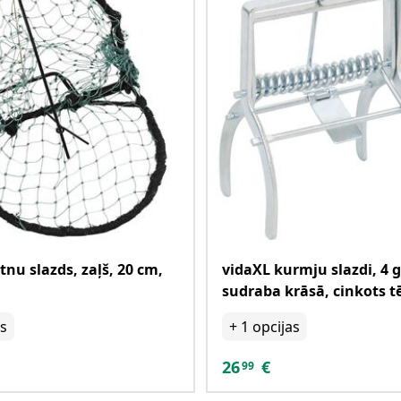
tnu slazds, zaļš, 20 cm,
vidaXL kurmju slazdi, 4 g
sudraba krāsā, cinkots t
as
+
1
opcijas
26
€
99