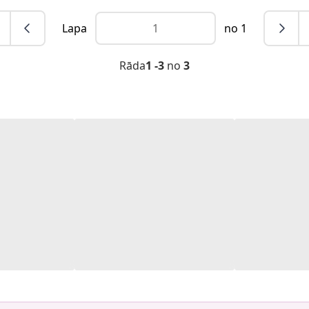
Lapa
no 1
Rāda
1 -3
no
3