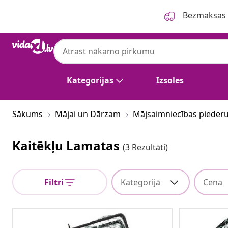
Iepriekšējais
Nākamais
Bezmaksas p
Kategorijas
Izsoles
Sākums
Mājai un Dārzam
Mājsaimniecības pieder
Kaitēkļu Lamatas
(3 Rezultāti)
Filtri
Kategorijā
Cena