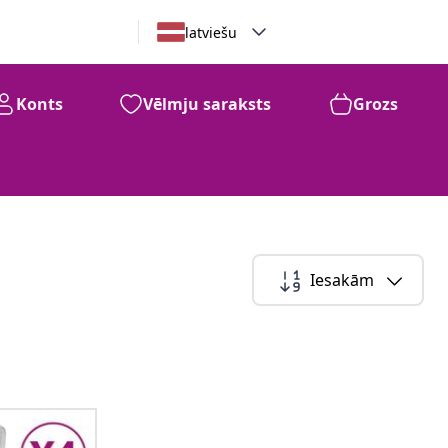
latviešu
Konts
Vēlmju saraksts
Grozs
Iesakām