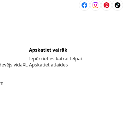
Apskatiet vairāk
Iepērcieties katrai telpai
evējs vidaXL
Apskatiet atlaides
umi