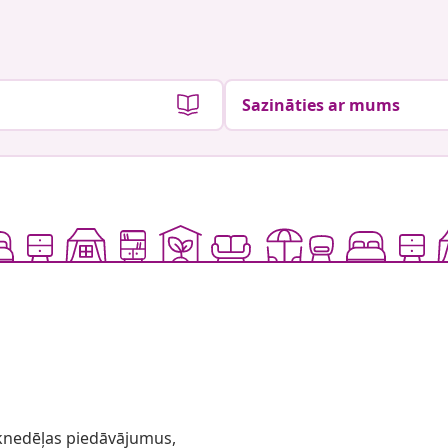
Sazināties ar mums
 iknedēļas piedāvājumus,