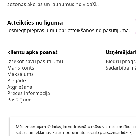
sezonas akcijas un jaunumus no vidaXL.
Atteikties no līguma
Iesniegt pieprasījumu par atteikšanos no pasūtījuma.
klientu apkalpoanaš
Uzņēmējdar
Izsekot savu pasūtījumu
Biedru pro
Mans konts
Sadarbība m
Maksājums
Piegāde
Atgriešana
Preces informācija
Pasūtījums
Mēs izmantojam sīkfailus, lai nodrošinātu mūsu vietnes darbību, p
saturu un reklāmas, kā arī nodrošinātu sociālo plašsaziņas līdzekļu 