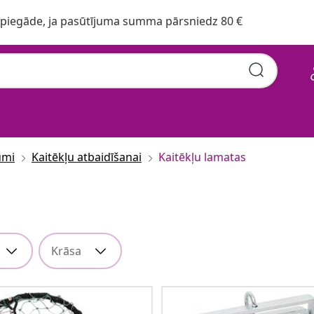
iegāde, ja pasūtījuma summa pārsniedz 80 €
umi
Kaitēkļu atbaidīšanai
Kaitēkļu lamatas
Krāsa