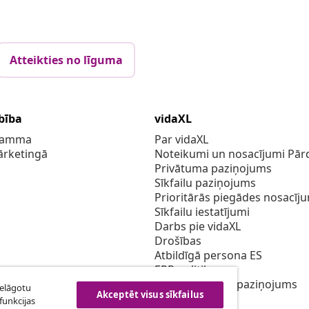
Atteikties no līguma
bība
vidaXL
gramma
Par vidaXL
ārketingā
Noteikumi un nosacījumi Pārd
Privātuma paziņojums
Sīkfailu paziņojums
Prioritārās piegādes nosacīj
Sīkfailu iestatījumi
Darbs pie vidaXL
Drošības
Atbildīgā persona ES
EPR politiku
Piekļūstamības paziņojums
ielāgotu
Akceptēt visus sīkfailus
funkcijas