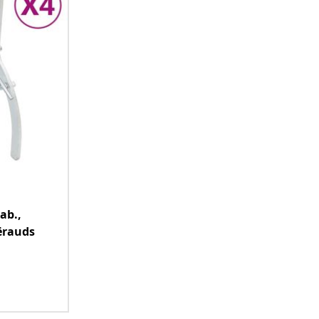
ab.,
ērauds