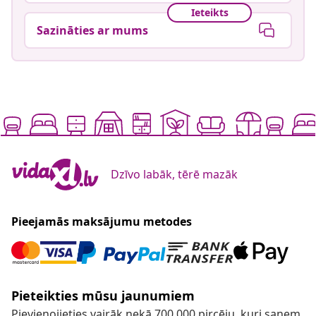
Ieteikts
Sazināties ar mums
Dzīvo labāk, tērē mazāk
Pieejamās maksājumu metodes
Pieteikties mūsu jaunumiem
Pievienojieties vairāk nekā 700 000 pircēju, kuri saņem