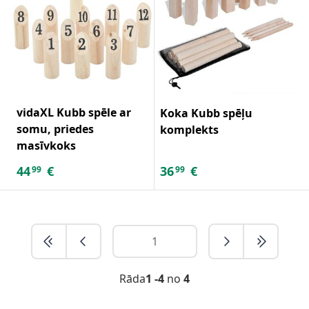
vidaXL Kubb spēle ar
Koka Kubb spēļu
somu, priedes
komplekts
masīvkoks
44
€
36
€
99
99
Rāda
1 -4
no
4