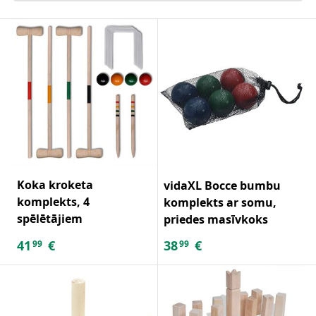
Koka kroketa
vidaXL Bocce bumbu
komplekts, 4
komplekts ar somu,
spēlētājiem
priedes masīvkoks
41
€
38
€
99
99