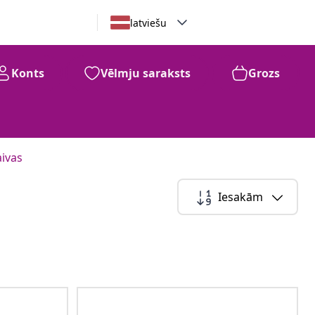
latviešu
Konts
Vēlmju saraksts
Grozs
aivas
Iesakām