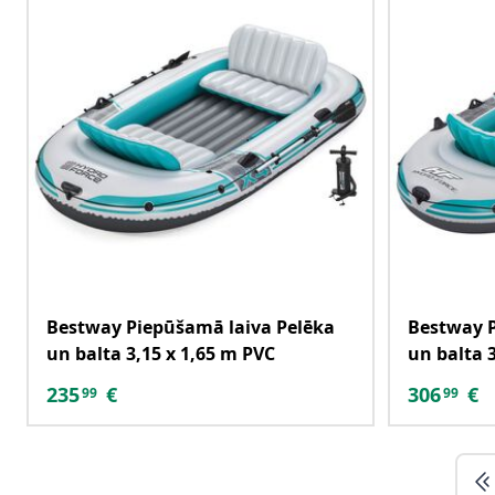
Bestway Piepūšamā laiva Pelēka
Bestway P
un balta 3,15 x 1,65 m PVC
un balta 
235
€
306
€
99
99