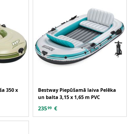
ša 350 x
Bestway Piepūšamā laiva Pelēka
un balta 3,15 x 1,65 m PVC
235
€
99