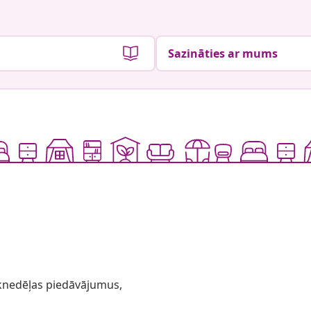
Sazināties ar mums
 iknedēļas piedāvājumus,