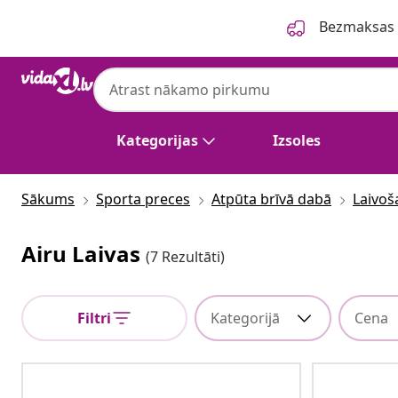
Iepriekšējais
Nākamais
Bezmaksas p
Kategorijas
Izsoles
Sākums
Sporta preces
Atpūta brīvā dabā
Laivoš
Airu Laivas
(7 Rezultāti)
Filtri
Kategorijā
Cena