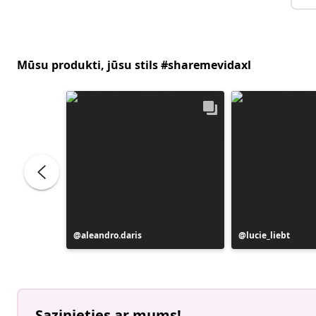
Mūsu produkti, jūsu stils #sharemevidaxl
Ierakstu
aleandro.daris
Ierakstu
lucie_liebt
publicējis
publicējis
Sazinieties ar mums!