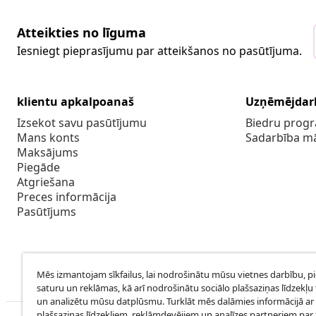
Atteikties no līguma
Iesniegt pieprasījumu par atteikšanos no pasūtījuma.
klientu apkalpoanaš
Uzņēmējdar
Izsekot savu pasūtījumu
Biedru pro
Mans konts
Sadarbība m
Maksājums
Piegāde
Atgriešana
Preces informācija
Pasūtījums
Mēs izmantojam sīkfailus, lai nodrošinātu mūsu vietnes darbību, p
saturu un reklāmas, kā arī nodrošinātu sociālo plašsaziņas līdzekļu 
un analizētu mūsu datplūsmu. Turklāt mēs dalāmies informācijā ar 
plašsaziņas līdzekļiem, reklāmdevējiem un analīzes partneriem par t