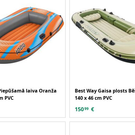
Piepūšamā laiva Oranža
Best Way Gaisa plosts Bē
cm PVC
140 x 46 cm PVC
150
€
99