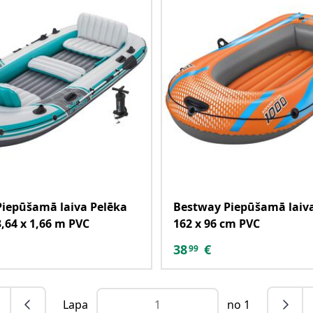
iepūšamā laiva Pelēka
Bestway Piepūšamā laiv
3,64 x 1,66 m PVC
162 x 96 cm PVC
38
€
99
Lapa
no 1