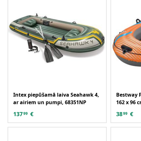
Intex piepūšamā laiva Seahawk 4,
Bestway 
ar airiem un pumpi, 68351NP
162 x 96 
137
€
38
€
99
99