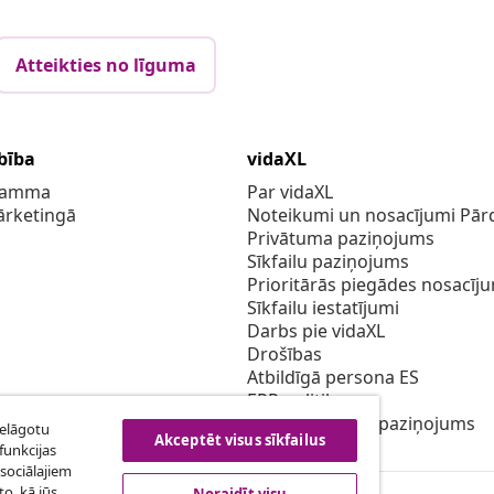
Atteikties no līguma
bība
vidaXL
gramma
Par vidaXL
ārketingā
Noteikumi un nosacījumi Pārd
Privātuma paziņojums
Sīkfailu paziņojums
Prioritārās piegādes nosacīj
Sīkfailu iestatījumi
Darbs pie vidaXL
Drošības
Atbildīgā persona ES
EPR politiku
Piekļūstamības paziņojums
ielāgotu
Akceptēt visus sīkfailus
funkcijas
sociālajiem
o, kā jūs