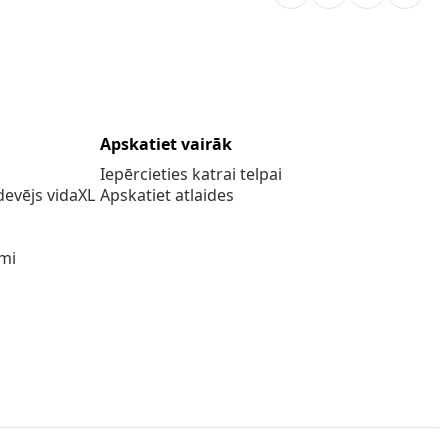
Apskatiet vairāk
Iepērcieties katrai telpai
evējs vidaXL
Apskatiet atlaides
umi