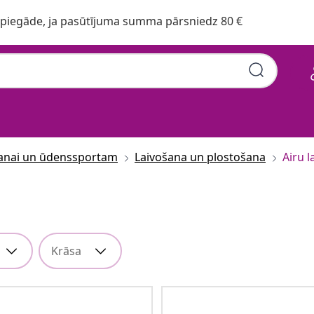
iegāde, ja pasūtījuma summa pārsniedz 80 €
anai un ūdenssportam
Laivošana un plostošana
Airu l
Krāsa