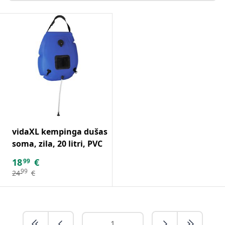
vidaXL kempinga dušas
soma, zila, 20 litri, PVC
18
€
99
99
24
€