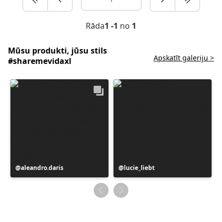
Rāda
1 -1
no
1
Mūsu produkti, jūsu stils
Apskatīt galeriju >
#sharemevidaxl
Ierakstu
aleandro.daris
Ierakstu
lucie_liebt
publicējis
publicējis