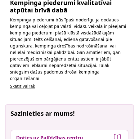
Kempinga piederumi kvalitatīvai
atpūtai brīvā dabā
Kempinga piederumi būs īpaši noderīgi, ja dodaties
kempingā vai ceļojat pa valsti. vidaXL veikalā ir pieejami
kempinga piederumi plašā klāstā visdažādākajām
situācijām: telts celšanai, ēdiena gatavošanai pie
ugunskura, kempinga drošības nodrošināšanai vai
nelielai medicīniskai palīdzībai. Gan amatieriem, gan
pieredzējušiem pārgājienu entuziastiem ir jābūt
gataviem jebkurai neparedzētai situācijai. Tālāk
sniegsim dažus padomus drošai kempinga
organizēšanai.
Skatīt vairāk
Sazinieties ar mums!
Doties uz Palīdzības centru