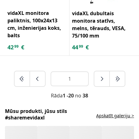
vidaXL monitora
vidaXL dubultais
paliktnis, 100x24x13
monitora statīvs,
cm, inženierijas koks,
melns, tērauds, VESA,
balts
75/100 mm
42
€
44
€
99
99
Rāda
1 -20
no
38
Mūsu produkti, jūsu stils
Apskatīt galeriju >
#sharemevidaxl