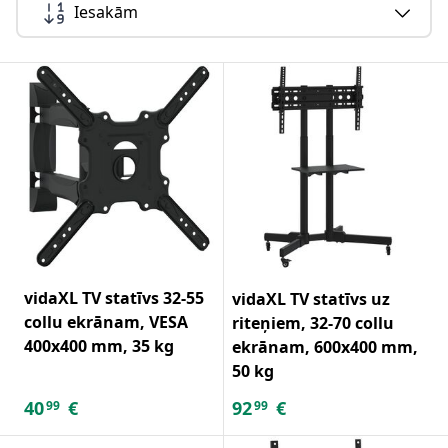
Iesakām
vidaXL TV statīvs 32-55
vidaXL TV statīvs uz
collu ekrānam, VESA
riteņiem, 32-70 collu
400x400 mm, 35 kg
ekrānam, 600x400 mm,
50 kg
40
€
92
€
99
99