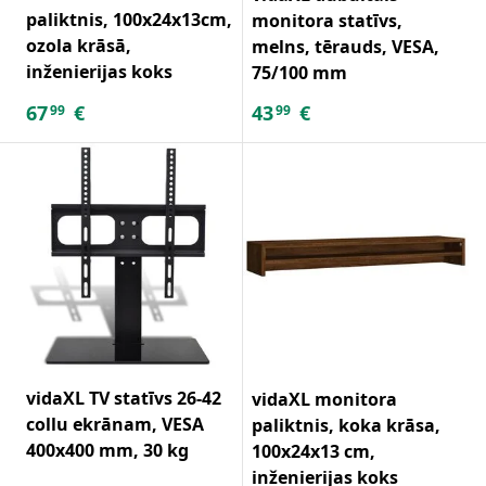
paliktnis, 100x24x13cm,
monitora statīvs,
ozola krāsā,
melns, tērauds, VESA,
inženierijas koks
75/100 mm
67
€
43
€
99
99
vidaXL TV statīvs 26-42
vidaXL monitora
collu ekrānam, VESA
paliktnis, koka krāsa,
400x400 mm, 30 kg
100x24x13 cm,
inženierijas koks