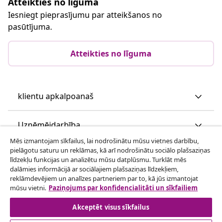
Atteikties no līguma
Iesniegt pieprasījumu par atteikšanos no
pasūtījuma.
Atteikties no līguma
klientu apkalpoanaš
Uzņēmējdarbība
Mēs izmantojam sīkfailus, lai nodrošinātu mūsu vietnes darbību,
pielāgotu saturu un reklāmas, kā arī nodrošinātu sociālo plašsaziņas
vidaXL
līdzekļu funkcijas un analizētu mūsu datplūsmu. Turklāt mēs
dalāmies informācijā ar sociālajiem plašsaziņas līdzekļiem,
reklāmdevējiem un analīzes partneriem par to, kā jūs izmantojat
Apskatiet vairāk
mūsu vietni.
Paziņojums par konfidencialitāti un sīkfailiem
Akceptēt visus sīkfailus