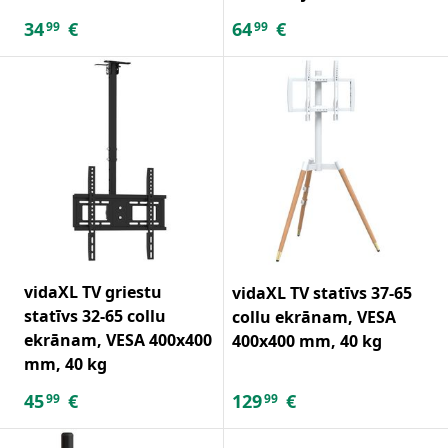
34
€
64
€
99
99
vidaXL TV griestu
vidaXL TV statīvs 37-65
statīvs 32-65 collu
collu ekrānam, VESA
ekrānam, VESA 400x400
400x400 mm, 40 kg
mm, 40 kg
45
€
129
€
99
99