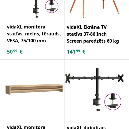
vidaXL monitora
vidaXL Ekrāna TV
statīvs, melns, tērauds,
statīvs 37-86 Inch
VESA, 75/100 mm
Screen paredzēts 60 kg
50
€
141
€
99
99
vidaXL monitora
vidaXL dubultais