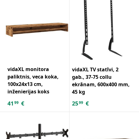
vidaXL monitora
vidaXL TV statīvi, 2
paliktnis, veca koka,
gab., 37-75 collu
100x24x13 cm,
ekrānam, 600x400 mm,
inženierijas koks
45 kg
41
€
25
€
99
99