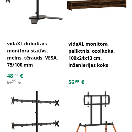
vidaXL dubultais
vidaXL monitora
monitora statīvs,
paliktnis, ozolkoka,
melns, tērauds, VESA,
100x24x13 cm,
75/100 mm
inženierijas koks
48
€
99
56
€
99
99
51
€