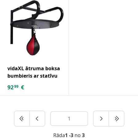
vidaXL ātruma boksa
bumbieris ar statīvu
92
€
99
Rāda
1 -3
no
3