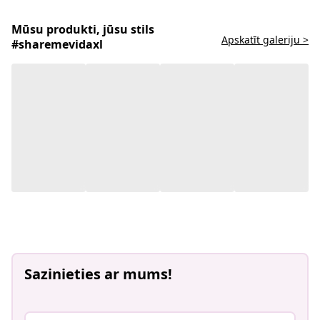
Mūsu produkti, jūsu stils
Apskatīt galeriju >
#sharemevidaxl
Sazinieties ar mums!