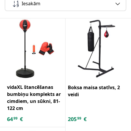
Iesakām
vidaXL štancēšanas
Boksa maisa statīvs, 2
bumbiņu komplekts ar
veidi
cimdiem, un sūkni, 81-
122 cm
64
€
205
€
99
99