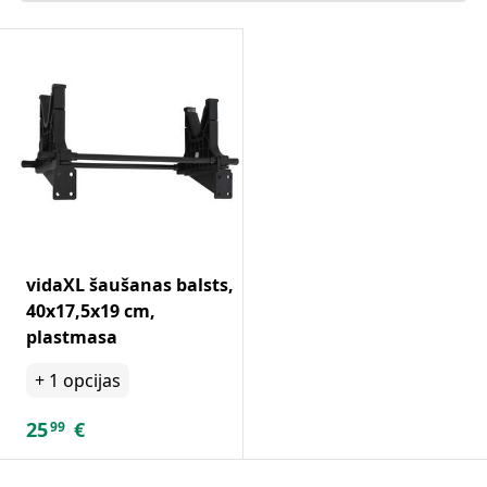
vidaXL šaušanas balsts,
40x17,5x19 cm,
plastmasa
+
1
opcijas
25
€
99