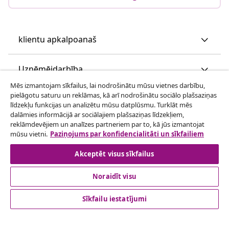
klientu apkalpoanaš
Uzņēmējdarbība
Mēs izmantojam sīkfailus, lai nodrošinātu mūsu vietnes darbību,
pielāgotu saturu un reklāmas, kā arī nodrošinātu sociālo plašsaziņas
vidaXL
līdzekļu funkcijas un analizētu mūsu datplūsmu. Turklāt mēs
dalāmies informācijā ar sociālajiem plašsaziņas līdzekļiem,
reklāmdevējiem un analīzes partneriem par to, kā jūs izmantojat
Apskatiet vairāk
mūsu vietni.
Paziņojums par konfidencialitāti un sīkfailiem
Akceptēt visus sīkfailus
Noraidīt visu
Sīkfailu iestatījumi
© 2008-2026 vidaXL www.vidaxl.lv ir vidaXL Marketplace
Europe B.V. tīmekļa vietne