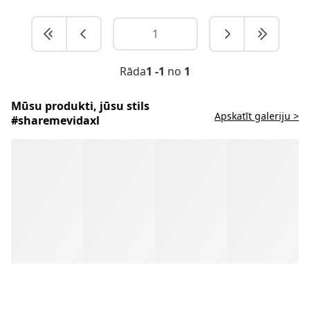
Rāda
1 -1
no
1
Mūsu produkti, jūsu stils
Apskatīt galeriju >
#sharemevidaxl