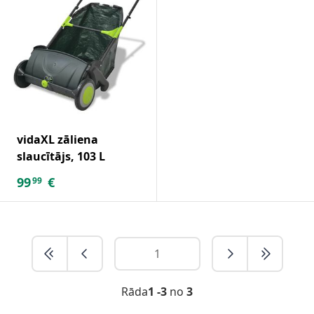
vidaXL zāliena
slaucītājs, 103 L
99
€
99
Rāda
1 -3
no
3