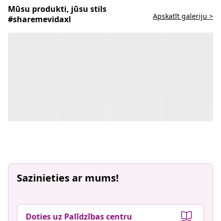
Mūsu produkti, jūsu stils
Apskatīt galeriju >
#sharemevidaxl
Sazinieties ar mums!
Doties uz Palīdzības centru