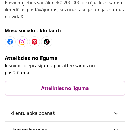
Pievienojieties vairāk nekā 700 000 pircēju, kuri saņem
iknedēļas piedāvājumus, sezonas akcijas un jaunumus
no vidaXL.
Mūsu sociālo tīklu konti
Atteikties no līguma
Iesniegt pieprasījumu par atteikšanos no
pasūtījuma.
Atteikties no līguma
klientu apkalpoanaš
Uzņēmējdarbība