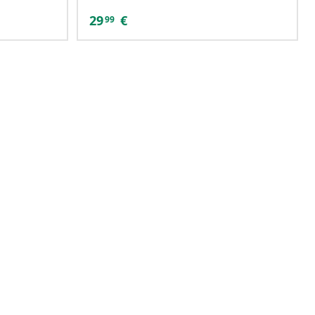
29
€
99