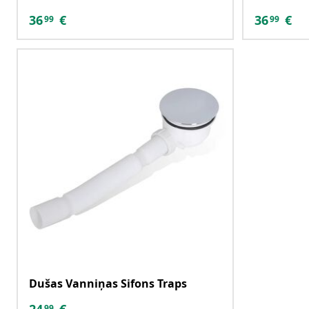
36
€
36
€
99
99
Dušas Vanniņas Sifons Traps
99