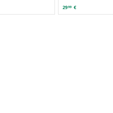
29
€
99