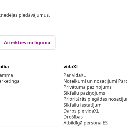
 iknedēļas piedāvājumus,
Atteikties no līguma
bība
vidaXL
gramma
Par vidaXL
ārketingā
Noteikumi un nosacījumi Pārd
Privātuma paziņojums
Sīkfailu paziņojums
Prioritārās piegādes nosacīj
Sīkfailu iestatījumi
Darbs pie vidaXL
Drošības
Atbildīgā persona ES