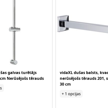
šas galvas turētājs
vidaXL dušas balsts, kva
cm Nerūsējošs tērauds
nerūsējošs tērauds 201, 
30 cm
as
+
1
opcijas