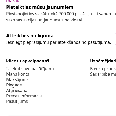
mazāk
Pieteikties mūsu jaunumiem
Pievienojieties vairāk nekā 700 000 pircēju, kuri saņem
sezonas akcijas un jaunumus no vidaXL.
Atteikties no līguma
Iesniegt pieprasījumu par atteikšanos no pasūtījuma.
klientu apkalpoanaš
Uzņēmējdar
Izsekot savu pasūtījumu
Biedru pro
Mans konts
Sadarbība m
Maksājums
Piegāde
Atgriešana
Preces informācija
Pasūtījums