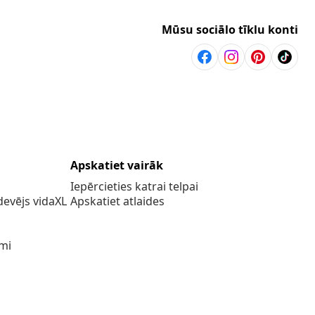
Mūsu sociālo tīklu konti
Apskatiet vairāk
Iepērcieties katrai telpai
evējs vidaXL
Apskatiet atlaides
umi