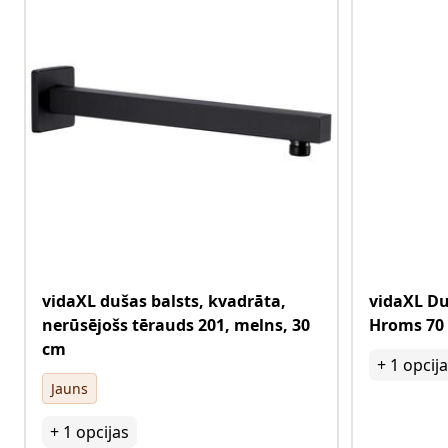
vidaXL dušas balsts, kvadrāta,
vidaXL Du
nerūsējošs tērauds 201, melns, 30
Hroms 70 
cm
+
1
opcij
Jauns
+
1
opcijas