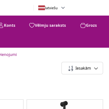
latviešu
Konts
Vēlmju saraksts
Grozs
vienojumi
Iesakām