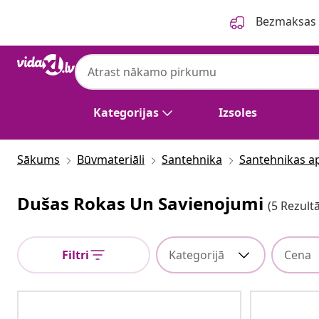
Iepriekšējais
Nākamais
Bezmaksas p
Kategorijas
Izsoles
Sākums
Būvmateriāli
Santehnika
Santehnikas ap
Dušas Rokas Un Savienojumi
(5 Rezultā
Filtri
Kategorijā
Cena