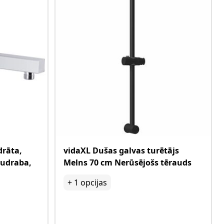
drāta,
vidaXL Dušas galvas turētājs
sudraba,
Melns 70 cm Nerūsējošs tērauds
+
1
opcijas