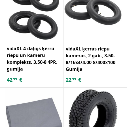
vidaXL 4-daļīgs ķerru
vidaXL ķerras riepu
riepu un kameru
kameras, 2 gab., 3.50-
komplekts, 3.50-8 4PR,
8/16x4/4.00-8/400x100
gumija
Gumija
42
€
22
€
99
99