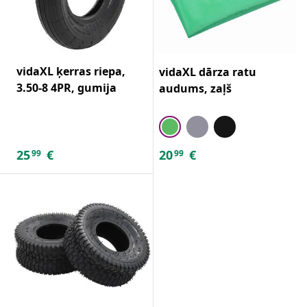
vidaXL ķerras riepa,
vidaXL dārza ratu
3.50-8 4PR, gumija
audums, zaļš
25
€
20
€
99
99