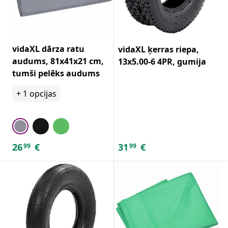
vidaXL dārza ratu
vidaXL ķerras riepa,
audums, 81x41x21 cm,
13x5.00-6 4PR, gumija
tumši pelēks audums
+
1
opcijas
26
€
31
€
99
99