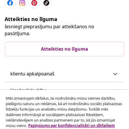
Atteikties no līguma
Iesniegt pieprasījumu par atteikšanos no
pasūtījuma.
Atteikties no līguma
klientu apkalpoanaš
Uzņēmējdarbība
Mēs izmantojam sīkfailus, lai nodrošinātu mūsu vietnes darbību,
pielāgotu saturu un reklāmas, kā arī nodrošinātu sociālo plašsaziņas
vidaXL
līdzekļu funkcijas un analizētu mūsu datplūsmu. Turklāt mēs
dalāmies informācijā ar sociālajiem plašsaziņas līdzekļiem,
reklāmdevējiem un analīzes partneriem par to, kā jūs izmantojat
Apskatiet vairāk
mūsu vietni.
Paziņojums par konfidencialitāti un sīkfailiem