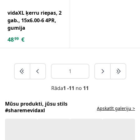
vidaXL ķerru riepas, 2
gab., 15x6.00-6 4PR,
gumija
48
€
99
Rāda
1 -11
no
11
Mūsu produkti, jūsu stils
Apskatīt galeriju >
#sharemevidaxl