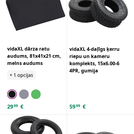
vidaXL dārza ratu
vidaXL 4-daļīgs ķerru
audums, 81x41x21 cm,
riepu un kameru
melns audums
komplekts, 15x6.00-6
4PR, gumija
+
1
opcijas
29
€
59
€
99
99