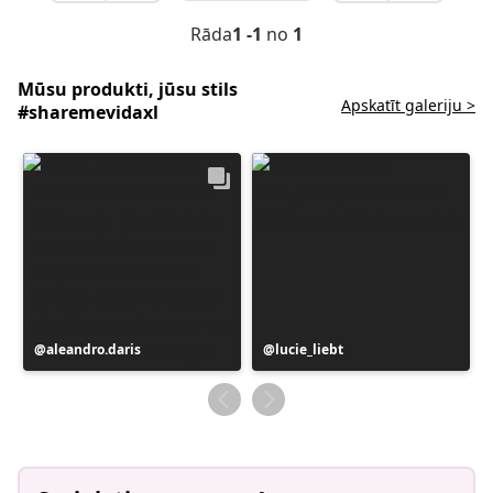
Rāda
1 -1
no
1
Mūsu produkti, jūsu stils
Apskatīt galeriju >
#sharemevidaxl
Ierakstu
aleandro.daris
Ierakstu
lucie_liebt
publicējis
publicējis